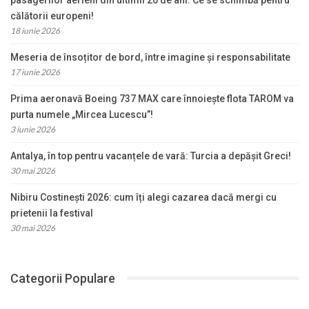
călătorii europeni!
18 iunie 2026
Meseria de însoțitor de bord, între imagine și responsabilitate
17 iunie 2026
Prima aeronavă Boeing 737 MAX care înnoiește flota TAROM va
purta numele „Mircea Lucescu”!
3 iunie 2026
Antalya, în top pentru vacanțele de vară: Turcia a depășit Greci!
30 mai 2026
Nibiru Costinești 2026: cum îți alegi cazarea dacă mergi cu
prietenii la festival
30 mai 2026
Categorii Populare