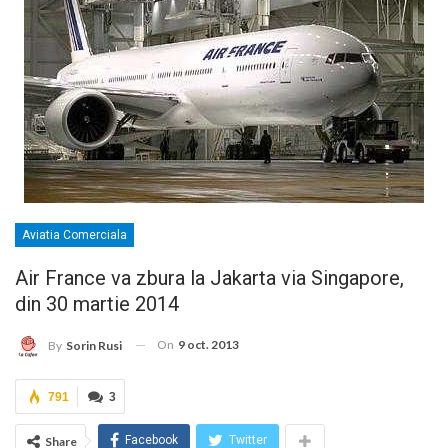
Aviatia Comerciala
Air France va zbura la Jakarta via Singapore,
din 30 martie 2014
On
9 oct. 2013
By
Sorin Rusi
791
3
Facebook
Twitter
Share