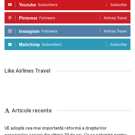
Youtube
Subscribers
Subscribe
Pinterest
Followers
Airlines Travel
Instagram
Followers
Airlines Travel
Mailchimp
Subscribers
Subscribe
Like Airlines Travel
Articole recente
UE adoptă cea mai importantă reformă a drepturilor
pasagerilor aerieni din ultimii 20 de ani. Ce se schimbă pentru