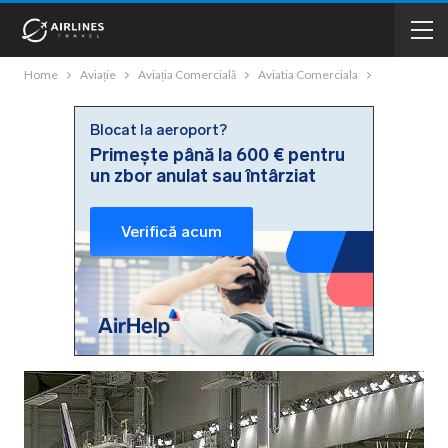
Home
Aviație
Aviația Comercială
Aviatia Comerciala