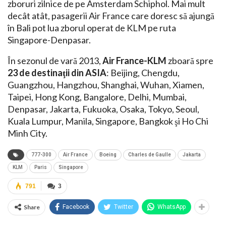
zboruri zilnice de pe Amsterdam Schiphol. Mai mult
decât atât, pasagerii Air France care doresc să ajungă
în Bali pot lua zborul operat de KLM pe ruta
Singapore-Denpasar.
În sezonul de vară 2013,
Air France-KLM
zboară spre
23 de destinaţii din ASIA
: Beijing, Chengdu,
Guangzhou, Hangzhou, Shanghai, Wuhan, Xiamen,
Taipei, Hong Kong, Bangalore, Delhi, Mumbai,
Denpasar, Jakarta, Fukuoka, Osaka, Tokyo, Seoul,
Kuala Lumpur, Manila, Singapore, Bangkok şi Ho Chi
Minh City.
777-300
Air France
Boeing
Charles de Gaulle
Jakarta
KLM
Paris
Singapore
791
3
Share
Facebook
Twitter
WhatsApp