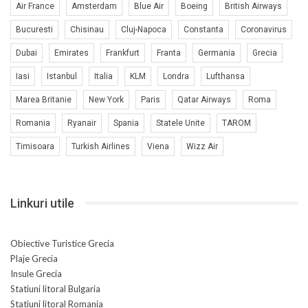
Air France
Amsterdam
Blue Air
Boeing
British Airways
Bucuresti
Chisinau
Cluj-Napoca
Constanta
Coronavirus
Dubai
Emirates
Frankfurt
Franta
Germania
Grecia
Iasi
Istanbul
Italia
KLM
Londra
Lufthansa
Marea Britanie
New York
Paris
Qatar Airways
Roma
Romania
Ryanair
Spania
Statele Unite
TAROM
Timisoara
Turkish Airlines
Viena
Wizz Air
Linkuri utile
Obiective Turistice Grecia
Plaje Grecia
Insule Grecia
Statiuni litoral Bulgaria
Statiuni litoral Romania