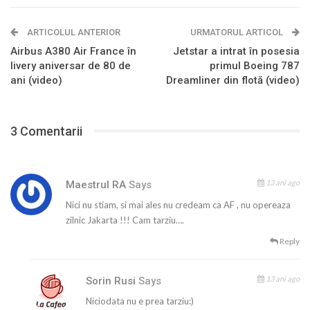
ARTICOLUL ANTERIOR
URMATORUL ARTICOL
Airbus A380 Air France în
Jetstar a intrat în posesia
livery aniversar de 80 de
primul Boeing 787
ani (video)
Dreamliner din flotă (video)
3 Comentarii
13 ani ago
Maestrul RA
Says
Nici nu stiam, si mai ales nu credeam ca AF , nu opereaza
zilnic Jakarta !!! Cam tarziu….
Reply
13 ani ago
Sorin Rusi
Says
Niciodata nu e prea tarziu:)