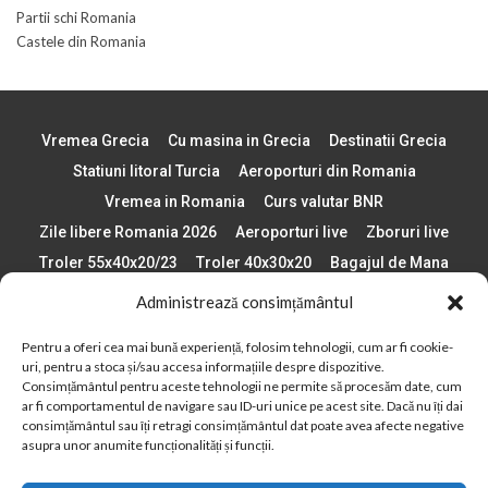
Partii schi Romania
Castele din Romania
Vremea Grecia
Cu masina in Grecia
Destinatii Grecia
Statiuni litoral Turcia
Aeroporturi din Romania
Vremea in Romania
Curs valutar BNR
Zile libere Romania 2026
Aeroporturi live
Zboruri live
Troler 55x40x20/23
Troler 40x30x20
Bagajul de Mana
Paste 2026
Cele mai bune telefoane
Administrează consimțământul
Vigneta Bulgaria 2026
Statiuni schi Bulgaria
Pentru a oferi cea mai bună experiență, folosim tehnologii, cum ar fi cookie-
Plaje din Europa
Concerte Romania 2025
uri, pentru a stoca și/sau accesa informațiile despre dispozitive.
Asigurare de calatorie
Când se schimba ora în 2026
Consimțământul pentru aceste tehnologii ne permite să procesăm date, cum
ar fi comportamentul de navigare sau ID-uri unice pe acest site. Dacă nu îți dai
Calendar Formula 1 sezon 2026
Boarding Pass
consimțământul sau îți retragi consimțământul dat poate avea afecte negative
Despre AirlinesTravel.ro
Politică cookie-uri (UE)
asupra unor anumite funcționalități și funcții.
Politică cookie-uri (Regatul Unit)
Opt-out preferences