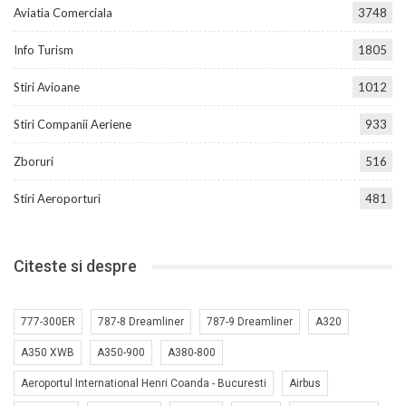
Aviatia Comerciala
3748
Info Turism
1805
Stiri Avioane
1012
Stiri Companii Aeriene
933
Zboruri
516
Stiri Aeroporturi
481
Citeste si despre
777-300ER
787-8 Dreamliner
787-9 Dreamliner
A320
A350 XWB
A350-900
A380-800
Aeroportul International Henri Coanda - Bucuresti
Airbus