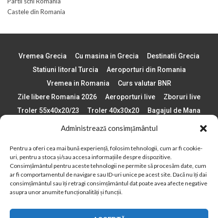
Partii schi Romania
Castele din Romania
Vremea Grecia
Cu masina in Grecia
Destinatii Grecia
Statiuni litoral Turcia
Aeroporturi din Romania
Vremea in Romania
Curs valutar BNR
Zile libere Romania 2026
Aeroporturi live
Zboruri live
Troler 55x40x20/23
Troler 40x30x20
Bagajul de Mana
Paste 2026
Cele mai bune telefoane
Administrează consimțământul
Vigneta Bulgaria 2026
Statiuni schi Bulgaria
Pentru a oferi cea mai bună experiență, folosim tehnologii, cum ar fi cookie-
Plaje din Europa
Concerte Romania 2025
uri, pentru a stoca și/sau accesa informațiile despre dispozitive.
Asigurare de calatorie
Când se schimba ora în 2026
Consimțământul pentru aceste tehnologii ne permite să procesăm date, cum
ar fi comportamentul de navigare sau ID-uri unice pe acest site. Dacă nu îți dai
Calendar Formula 1 sezon 2026
Boarding Pass
consimțământul sau îți retragi consimțământul dat poate avea afecte negative
Despre AirlinesTravel.ro
Politică cookie-uri (UE)
asupra unor anumite funcționalități și funcții.
Politică cookie-uri (Regatul Unit)
Opt-out preferences