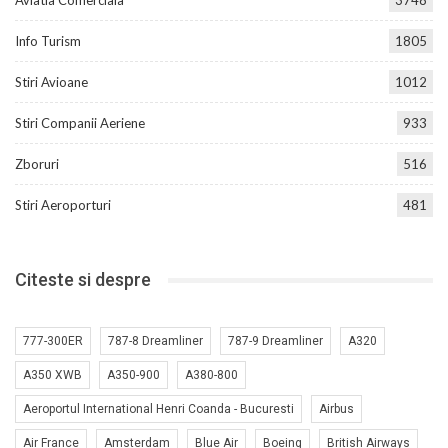
Aviatia Comerciala
3748
Info Turism
1805
Stiri Avioane
1012
Stiri Companii Aeriene
933
Zboruri
516
Stiri Aeroporturi
481
Citeste si despre
777-300ER
787-8 Dreamliner
787-9 Dreamliner
A320
A350 XWB
A350-900
A380-800
Aeroportul International Henri Coanda - Bucuresti
Airbus
Air France
Amsterdam
Blue Air
Boeing
British Airways