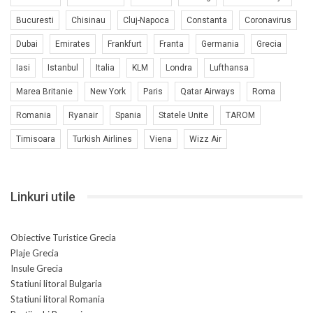
Bucuresti
Chisinau
Cluj-Napoca
Constanta
Coronavirus
Dubai
Emirates
Frankfurt
Franta
Germania
Grecia
Iasi
Istanbul
Italia
KLM
Londra
Lufthansa
Marea Britanie
New York
Paris
Qatar Airways
Roma
Romania
Ryanair
Spania
Statele Unite
TAROM
Timisoara
Turkish Airlines
Viena
Wizz Air
Linkuri utile
Obiective Turistice Grecia
Plaje Grecia
Insule Grecia
Statiuni litoral Bulgaria
Statiuni litoral Romania