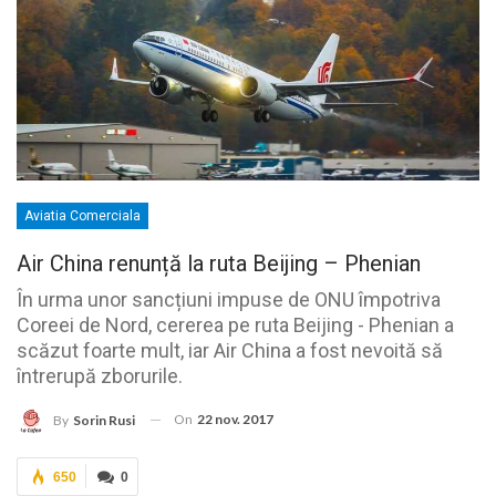
Aviatia Comerciala
Air China renunță la ruta Beijing – Phenian
În urma unor sancțiuni impuse de ONU împotriva
Coreei de Nord, cererea pe ruta Beijing - Phenian a
scăzut foarte mult, iar Air China a fost nevoită să
întrerupă zborurile.
On
22 nov. 2017
By
Sorin Rusi
650
0