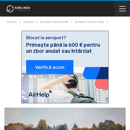
Home
Aviație
Aviația Comercială
Aviatia Comerciala