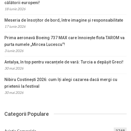
călătorii europeni!
18 iunie 2026
Meseria de însoțitor de bord, între imagine și responsabilitate
17 iunie 2026
Prima aeronavă Boeing 737 MAX care înnoiește flota TAROM va
purta numele „Mircea Lucescu”!
3 iunie 2026
Antalya, în top pentru vacanțele de vară: Turcia a depășit Greci!
30 mai 2026
Nibiru Costinești 2026: cum îți alegi cazarea dacă mergi cu
prietenii la festival
30 mai 2026
Categorii Populare