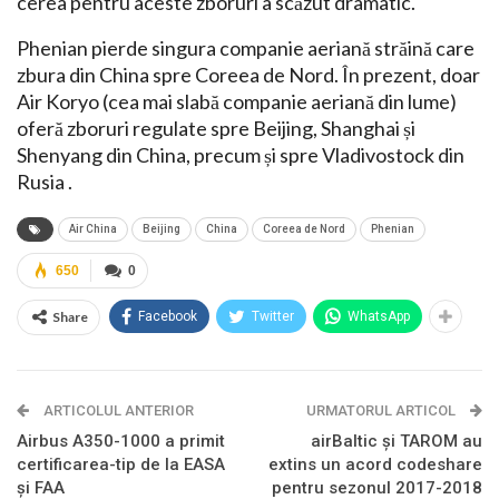
cerea pentru aceste zboruri a scăzut dramatic.
Phenian pierde singura companie aeriană străină care
zbura din China spre Coreea de Nord. În prezent, doar
Air Koryo (cea mai slabă companie aeriană din lume)
oferă zboruri regulate spre Beijing, Shanghai și
Shenyang din China, precum și spre Vladivostock din
Rusia .
Air China
Beijing
China
Coreea de Nord
Phenian
650
0
Share
Facebook
Twitter
WhatsApp
ARTICOLUL ANTERIOR
URMATORUL ARTICOL
Airbus A350-1000 a primit
airBaltic și TAROM au
certificarea-tip de la EASA
extins un acord codeshare
și FAA
pentru sezonul 2017-2018