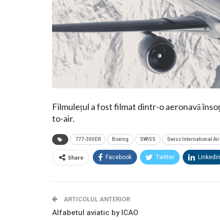
Filmulețul a fost filmat dintr-o aeronavă însoț
to-air.
777-300ER
Boeing
SWISS
Swiss International Air
Share
Facebook
Twitter
Linkedi
ARTICOLUL ANTERIOR
Alfabetul aviatic by ICAO