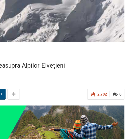
asupra Alpilor Elvețieni
in
2.702
0