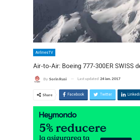
AirlinesTV
Air-to-Air: Boeing 777-300ER SWISS de
Last updated
24 ian. 2017
By
Sorin Rusi
Facebook
Twitter
Linked
Share