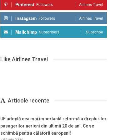
Pinterest
Followers
Airlines Travel
Instagram
Followers
Airlines Travel
Mailchimp
Subscribers
Subscribe
Like Airlines Travel
Articole recente
UE adoptă cea mai importantă reformă a drepturilor
pasagerilor aerieni din ultimii 20 de ani. Ce se
schimbă pentru călătorii europeni!
18 iunie 2026