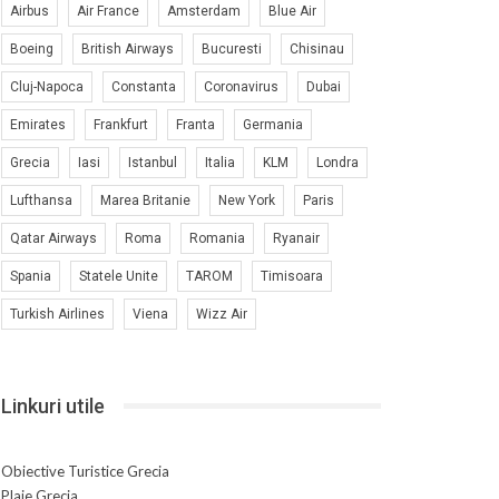
Airbus
Air France
Amsterdam
Blue Air
Boeing
British Airways
Bucuresti
Chisinau
Cluj-Napoca
Constanta
Coronavirus
Dubai
Emirates
Frankfurt
Franta
Germania
Grecia
Iasi
Istanbul
Italia
KLM
Londra
Lufthansa
Marea Britanie
New York
Paris
Qatar Airways
Roma
Romania
Ryanair
Spania
Statele Unite
TAROM
Timisoara
Turkish Airlines
Viena
Wizz Air
Linkuri utile
Obiective Turistice Grecia
Plaje Grecia