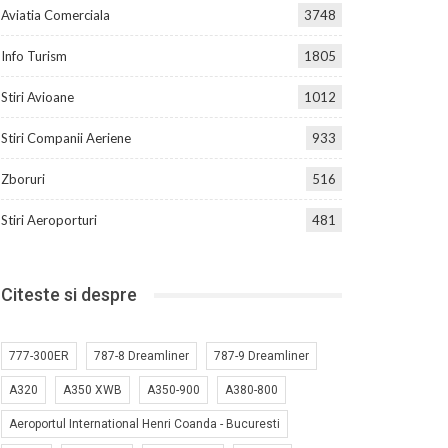
Aviatia Comerciala
3748
Info Turism
1805
Stiri Avioane
1012
Stiri Companii Aeriene
933
Zboruri
516
Stiri Aeroporturi
481
Citeste si despre
777-300ER
787-8 Dreamliner
787-9 Dreamliner
A320
A350 XWB
A350-900
A380-800
Aeroportul International Henri Coanda - Bucuresti