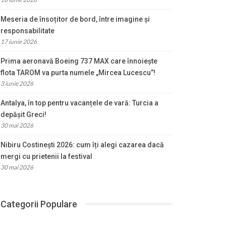
Meseria de însoțitor de bord, între imagine și
responsabilitate
17 iunie 2026
Prima aeronavă Boeing 737 MAX care înnoiește
flota TAROM va purta numele „Mircea Lucescu”!
3 iunie 2026
Antalya, în top pentru vacanțele de vară: Turcia a
depășit Greci!
30 mai 2026
Nibiru Costinești 2026: cum îți alegi cazarea dacă
mergi cu prietenii la festival
30 mai 2026
Categorii Populare