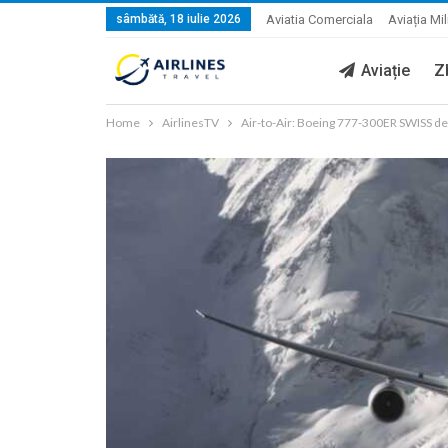
sâmbătă, 18 iulie 2026
Aviatia Comerciala
Aviația Mil
Aviație
Z
Home
AirlinesTV
Air-to-Air: Boeing 777-300ER SWISS dea