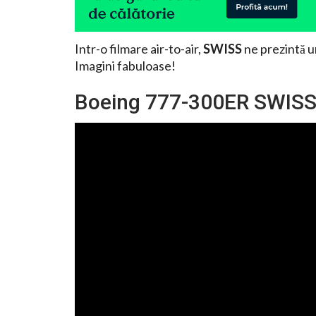
Intr-o filmare air-to-air,
SWISS
ne prezintă 
Imagini fabuloase!
Boeing 777-300ER SWISS d