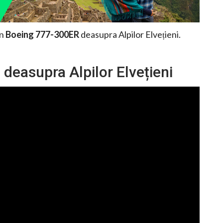
un
Boeing 777-300ER
deasupra Alpilor Elvețieni.
easupra Alpilor Elvețieni