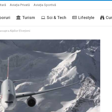
itară
Aviația Privată
Aviația Sportivă
boruri
Turism
Sci & Tech
Lifestyle
Cur
supra Alpilor Elvețieni