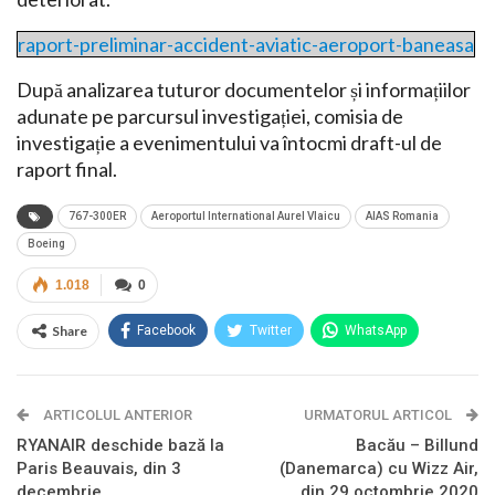
raport-preliminar-accident-aviatic-aeroport-baneasa
După analizarea tuturor documentelor și informațiilor
adunate pe parcursul investigației, comisia de
investigație a evenimentului va întocmi draft-ul de
raport final.
767-300ER
Aeroportul International Aurel Vlaicu
AIAS Romania
Boeing
1.018
0
Share
Facebook
Twitter
WhatsApp
Linkedin
Pinterest
ARTICOLUL ANTERIOR
URMATORUL ARTICOL
RYANAIR deschide bază la
Bacău – Billund
Paris Beauvais, din 3
(Danemarca) cu Wizz Air,
decembrie
din 29 octombrie 2020