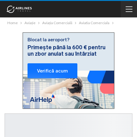
Home
Aviație
Aviația Comercială
Aviatia Comerciala