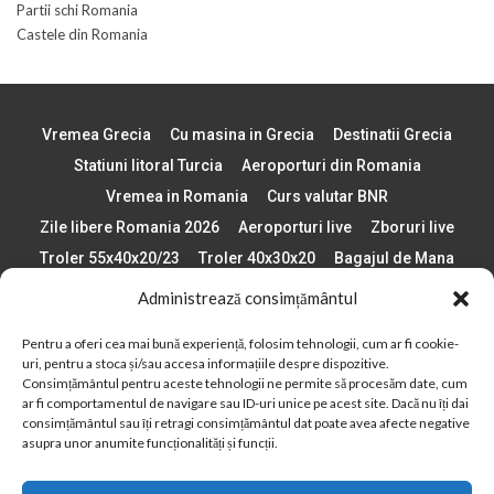
Partii schi Romania
Castele din Romania
Vremea Grecia
Cu masina in Grecia
Destinatii Grecia
Statiuni litoral Turcia
Aeroporturi din Romania
Vremea in Romania
Curs valutar BNR
Zile libere Romania 2026
Aeroporturi live
Zboruri live
Troler 55x40x20/23
Troler 40x30x20
Bagajul de Mana
Paste 2026
Cele mai bune telefoane
Administrează consimțământul
Vigneta Bulgaria 2026
Statiuni schi Bulgaria
Pentru a oferi cea mai bună experiență, folosim tehnologii, cum ar fi cookie-
Plaje din Europa
Concerte Romania 2025
uri, pentru a stoca și/sau accesa informațiile despre dispozitive.
Asigurare de calatorie
Când se schimba ora în 2026
Consimțământul pentru aceste tehnologii ne permite să procesăm date, cum
ar fi comportamentul de navigare sau ID-uri unice pe acest site. Dacă nu îți dai
Calendar Formula 1 sezon 2026
Boarding Pass
consimțământul sau îți retragi consimțământul dat poate avea afecte negative
Despre AirlinesTravel.ro
Politică cookie-uri (UE)
asupra unor anumite funcționalități și funcții.
Politică cookie-uri (Regatul Unit)
Opt-out preferences