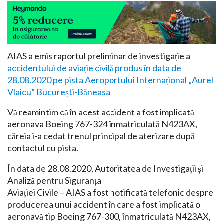
Linkedin
Pinterest
AIAS a emis raportul preliminar de investigație a
accidentului de aviație civilă produs în data de
28.08.2020 pe pista Aeroportului Internațional „Aurel
Vlaicu” București-Băneasa
.
Vă reamintim că în acest accident a fost implicată
aeronava Boeing 767-324 înmatriculată N423AX,
căreia i-a cedat trenul principal de aterizare după
contactul cu pista.
În data de 28.08.2020, Autoritatea de Investigații și
Analiză pentru Siguranța
Aviației Civile – AIAS a fost notificată telefonic despre
producerea unui accident în care a fost implicată o
aeronavă tip Boeing 767-300, înmatriculată N423AX,