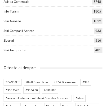
Aviatia Comerciala
3748
Info Turism
1805
Stiri Avioane
1012
Stiri Companii Aeriene
933
Zboruri
516
Stiri Aeroporturi
481
Citeste si despre
777-300ER
787-8 Dreamliner
787-9 Dreamliner
A320
A350 XWB
A350-900
A380-800
Aeroportul International Henri Coanda - Bucuresti
Airbus