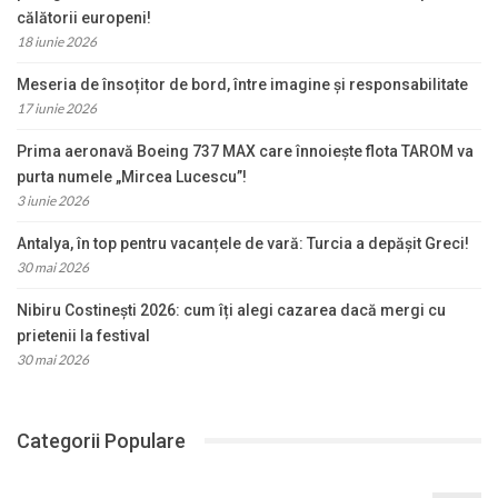
călătorii europeni!
18 iunie 2026
Meseria de însoțitor de bord, între imagine și responsabilitate
17 iunie 2026
Prima aeronavă Boeing 737 MAX care înnoiește flota TAROM va
purta numele „Mircea Lucescu”!
3 iunie 2026
Antalya, în top pentru vacanțele de vară: Turcia a depășit Greci!
30 mai 2026
Nibiru Costinești 2026: cum îți alegi cazarea dacă mergi cu
prietenii la festival
30 mai 2026
Categorii Populare