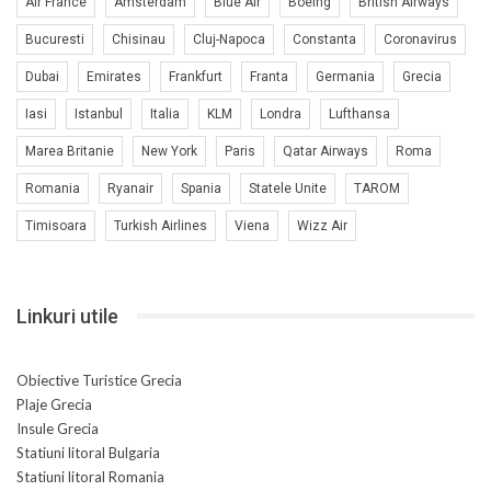
Air France
Amsterdam
Blue Air
Boeing
British Airways
Bucuresti
Chisinau
Cluj-Napoca
Constanta
Coronavirus
Dubai
Emirates
Frankfurt
Franta
Germania
Grecia
Iasi
Istanbul
Italia
KLM
Londra
Lufthansa
Marea Britanie
New York
Paris
Qatar Airways
Roma
Romania
Ryanair
Spania
Statele Unite
TAROM
Timisoara
Turkish Airlines
Viena
Wizz Air
Linkuri utile
Obiective Turistice Grecia
Plaje Grecia
Insule Grecia
Statiuni litoral Bulgaria
Statiuni litoral Romania