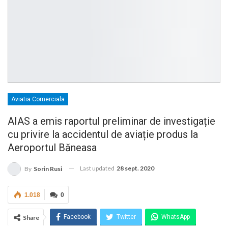
Aviatia Comerciala
AIAS a emis raportul preliminar de investigație
cu privire la accidentul de aviație produs la
Aeroportul Băneasa
Last updated
28 sept. 2020
By
Sorin Rusi
1.018
0
Facebook
Twitter
WhatsApp
Share