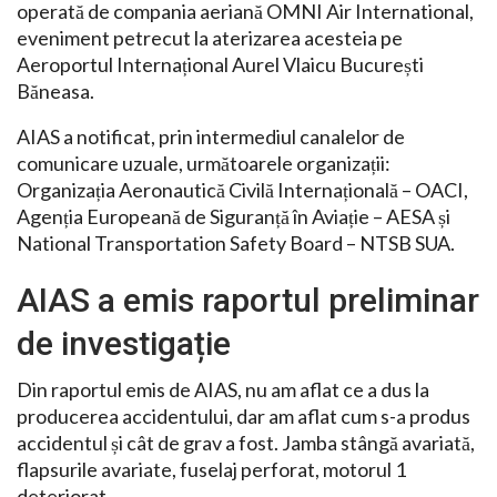
operată de compania aeriană OMNI Air International,
eveniment petrecut la aterizarea acesteia pe
Aeroportul Internațional Aurel Vlaicu București
Băneasa.
AIAS a notificat, prin intermediul canalelor de
comunicare uzuale, următoarele organizații:
Organizația Aeronautică Civilă Internațională – OACI,
Agenția Europeană de Siguranță în Aviație – AESA și
National Transportation Safety Board – NTSB SUA.
AIAS a emis raportul preliminar
de investigație
Din raportul emis de AIAS, nu am aflat ce a dus la
producerea accidentului, dar am aflat cum s-a produs
accidentul și cât de grav a fost. Jamba stângă avariată,
flapsurile avariate, fuselaj perforat, motorul 1
deteriorat.