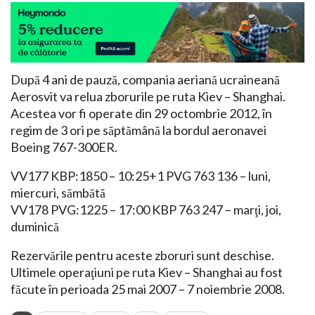
După 4 ani de pauză, compania aeriană ucraineană
Aerosvit va relua zborurile pe ruta Kiev – Shanghai.
Acestea vor fi operate din 29 octombrie 2012, în
regim de 3 ori pe săptămână la bordul aeronavei
Boeing 767-300ER.
VV177 KBP:1850 – 10:25+1 PVG 763 136 – luni,
miercuri, sămbătă
VV178 PVG:1225 – 17:00 KBP 763 247 – marţi, joi,
duminică
Rezervările pentru aceste zboruri sunt deschise.
Ultimele operaţiuni pe ruta Kiev – Shanghai au fost
făcute în perioada 25 mai 2007 – 7 noiembrie 2008.