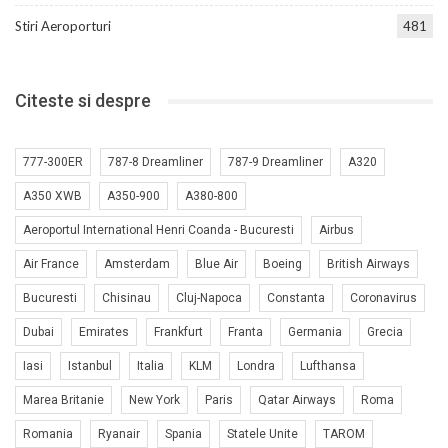
Stiri Aeroporturi
481
Citeste si despre
777-300ER
787-8 Dreamliner
787-9 Dreamliner
A320
A350 XWB
A350-900
A380-800
Aeroportul International Henri Coanda - Bucuresti
Airbus
Air France
Amsterdam
Blue Air
Boeing
British Airways
Bucuresti
Chisinau
Cluj-Napoca
Constanta
Coronavirus
Dubai
Emirates
Frankfurt
Franta
Germania
Grecia
Iasi
Istanbul
Italia
KLM
Londra
Lufthansa
Marea Britanie
New York
Paris
Qatar Airways
Roma
Romania
Ryanair
Spania
Statele Unite
TAROM