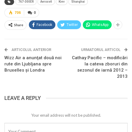
767-300ER
Aerosvit
Kiev
Shanghai
706
0
Share
Facebook
Twitter
WhatsApp
ARTICOLUL ANTERIOR
URMATORUL ARTICOL
Wizz Air a anunţat două noi
Cathay Pacific – modificări
rute din Ljubljana spre
la cateva zboruri din
Bruxelles şi Londra
sezonul de iarnă 2012 –
2013
LEAVE A REPLY
Your email address will not be published.