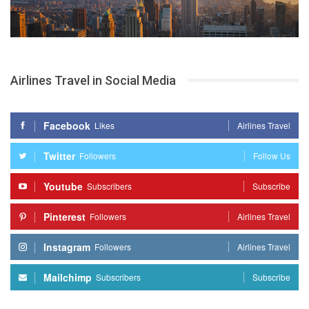
Airlines Travel in Social Media
Facebook
Likes
Airlines Travel
Twitter
Followers
Follow Us
Youtube
Subscribers
Subscribe
Pinterest
Followers
Airlines Travel
Instagram
Followers
Airlines Travel
Mailchimp
Subscribers
Subscribe