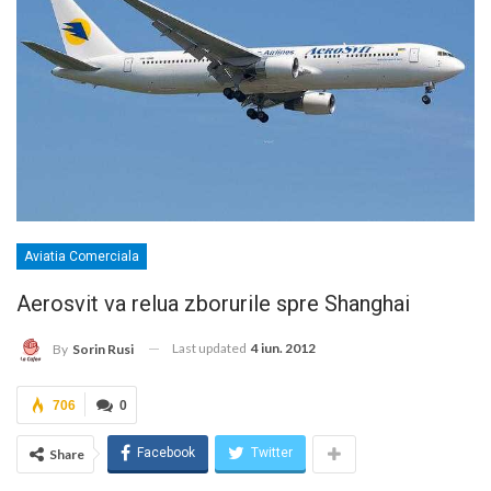
Aviatia Comerciala
Aerosvit va relua zborurile spre Shanghai
Last updated
4 iun. 2012
By
Sorin Rusi
706
0
Facebook
Twitter
Share