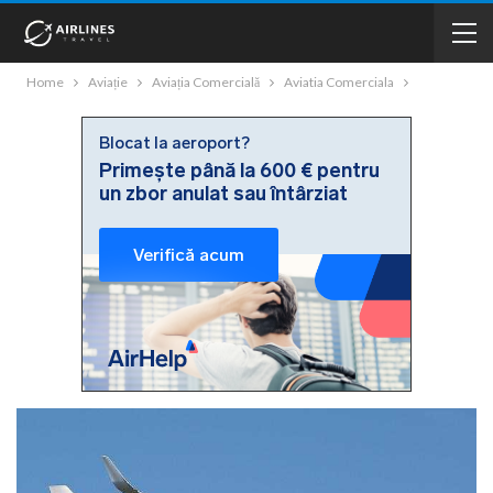
Home
Aviație
Aviația Comercială
Aviatia Comerciala