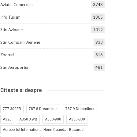
Aviatia Comerciala
3748
Info Turism
1805
Stiri Avioane
1012
Stiri Companii Aeriene
933
Zboruri
516
Stiri Aeroporturi
481
Citeste si despre
777-300ER
787-8 Dreamliner
787-9 Dreamliner
A320
A350 XWB
A350-900
A380-800
Aeroportul International Henri Coanda - Bucuresti