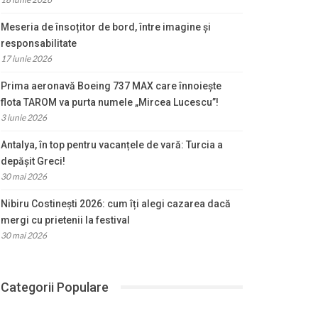
Meseria de însoțitor de bord, între imagine și
responsabilitate
17 iunie 2026
Prima aeronavă Boeing 737 MAX care înnoiește
flota TAROM va purta numele „Mircea Lucescu”!
3 iunie 2026
Antalya, în top pentru vacanțele de vară: Turcia a
depășit Greci!
30 mai 2026
Nibiru Costinești 2026: cum îți alegi cazarea dacă
mergi cu prietenii la festival
30 mai 2026
Categorii Populare