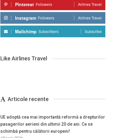
Pinterest
Followers
Airlines Travel
Instagram
Followers
Airlines Travel
Mailchimp
Subscribers
Subscribe
Like Airlines Travel
Articole recente
UE adoptă cea mai importantă reformă a drepturilor
pasagerilor aerieni din ultimii 20 de ani. Ce se
schimbă pentru călătorii europeni!
18 iunie 2026