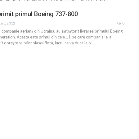
primit primul Boeing 737-800
art. 2012
0
, companie aeriană din Ucraina, au sărbătorit livrarea primului Boeing
ration. Acesta este primul din cele 11 pe care compania le-a
 doreşte să reînnoiască flota, lucru ce va duce la o…