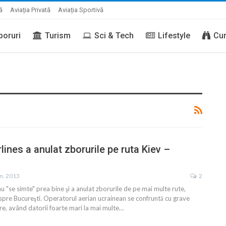
ă
Aviația Privată
Aviația Sportivă
boruri
Turism
Sci & Tech
Lifestyle
Cur
lines a anulat zborurile pe ruta Kiev –
an. 2013
2
nu "se simte" prea bine şi a anulat zborurile de pe mai multe rute,
şi spre Bucureşti. Operatorul aerian ucrainean se confruntă cu grave
e, având datorii foarte mari la mai multe…