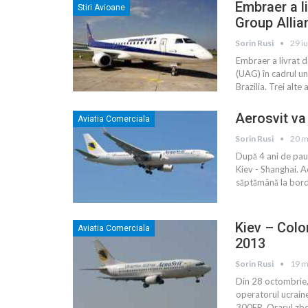
Embraer a l
Stiri Avioane
Group Alli
Sorin Rusi
29 i
Embraer a livrat 
(UAG) în cadrul un
Brazilia. Trei alte
Aerosvit va
Aviatia Comerciala
Sorin Rusi
20 m
După 4 ani de pau
Kiev - Shanghai. A
săptămână la bor
Kiev – Colo
Aviatia Comerciala
2013
Sorin Rusi
19 m
Din 28 octombrie, 
operatorul ucrain
300ER. Orarul zb