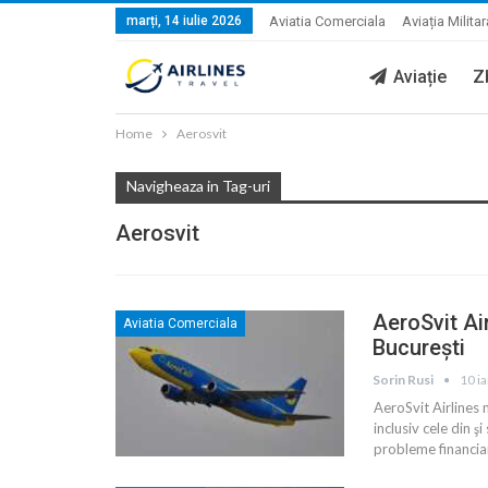
marți, 14 iulie 2026
Aviatia Comerciala
Aviația Militar
Aviație
Z
Home
Aerosvit
Navigheaza in Tag-uri
Aerosvit
AeroSvit Air
Aviatia Comerciala
Bucureşti
Sorin Rusi
10 i
AeroSvit Airlines 
inclusiv cele din 
probleme financiar