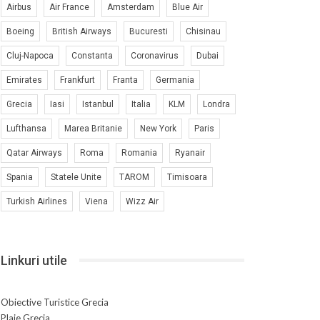
Airbus
Air France
Amsterdam
Blue Air
Boeing
British Airways
Bucuresti
Chisinau
Cluj-Napoca
Constanta
Coronavirus
Dubai
Emirates
Frankfurt
Franta
Germania
Grecia
Iasi
Istanbul
Italia
KLM
Londra
Lufthansa
Marea Britanie
New York
Paris
Qatar Airways
Roma
Romania
Ryanair
Spania
Statele Unite
TAROM
Timisoara
Turkish Airlines
Viena
Wizz Air
Linkuri utile
Obiective Turistice Grecia
Plaje Grecia