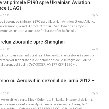
ivrat primele E190 spre Ukrainian Aviation
ance (UAG)
un. 2012
0
două aeronave Embraer E190 spre Ukrainian Aviation Group Alliance
ei ceremonii, la sediul producătorului - São José dos Campos,
 aeronave sunt programate să fie livrate până la finalul…
 relua zborurile spre Shanghai
ai 2012
0
ză, compania aeriană ucraineană Aerosvit va relua zborurile pe ruta
cestea vor fi operate din 29 octombrie 2012, în regim de 3 ori pe
dul aeronavei Boeing 767-300ER. VV177 KBP:1850 –…
mbo cu Aerosvit în sezonul de iarnă 2012 –
ai 2012
0
Aerosvit reia cursa Kiev - Colombo, Sri Lanka. În sezonul de iarnă,
ean va opera două curse săptămânale cu aeronava Boeing 767-
orurilor Kiev - Colombo VV175 KBP 15:00 – 03:10+1 CMB…