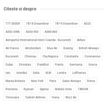
Citeste si despre
777-300ER
787-8 Dreamliner
787-9 Dreamliner
A320
A350 XWB
A350-900
A380-800
Aeroportul International Henri Coanda - Bucuresti
Airbus
Air France
Amsterdam
Blue Air
Boeing
British Airways
Bucuresti
Chisinau
Cluj-Napoca
Constanta
Coronavirus
Dubai
Emirates
Frankfurt
Franta
Germania
Grecia
Iasi
Istanbul
Italia
KLM
Londra
Lufthansa
Marea Britanie
New York
Paris
Qatar Airways
Roma
Romania
Ryanair
Spania
Statele Unite
TAROM
Timisoara
Turkish Airlines
Viena
Wizz Air