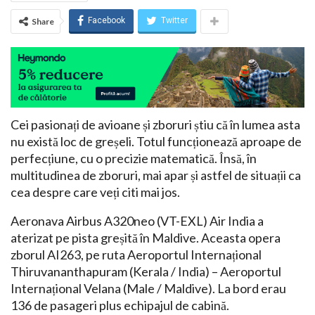
Facebook
Twitter
Share
Cei pasionați de avioane și zboruri știu că în lumea asta
nu există loc de greșeli. Totul funcționează aproape de
perfecțiune, cu o precizie matematică. Însă, în
multitudinea de zboruri, mai apar și astfel de situații ca
cea despre care veți citi mai jos.
Aeronava Airbus A320neo (VT-EXL) Air India a
aterizat pe pista greșită în Maldive. Aceasta opera
zborul AI263, pe ruta Aeroportul Internațional
Thiruvananthapuram (Kerala / India) – Aeroportul
Internațional Velana (Male / Maldive). La bord erau
136 de pasageri plus echipajul de cabină.