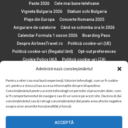
Paste 2026
Cele mai bune telefoane
Vigneta Bulgaria 2026
Statiuni schi Bulgaria
Plaje din Europa
Concerte Romania 2025
Asigurare de calatorie
Când se schimba ora în 2026
Calendar Formula 1 sezon 2026
Boarding Pass
Despre AirlinesTravel.ro
Politică cookie-uri (UE)
Politică cookie-uri (Regatul Unit)
Opt-out preferences
Cookie Policy (AU)
Politică cookie-uri (ZA)
Politică cookie-uri (Canada)
Politică cookie-uri (BR)
Administrează consimțământul
Pentru a oferi cea mai bună experiență, folosim tehnologii, cum ar fi cookie-
2012 - 2025 © Toate drepturile rezervate
uri, pentru a stoca și/sau accesa informațiile despre dispozitive.
Consimțământul pentru aceste tehnologii ne permite să procesăm date, cum
Din 2012, AirlinesTravel.ro este o platformă de informare online,
ar fi comportamentul de navigare sau ID-uri unice pe acest site. Dacă nu îți dai
specializată în aviație și turism!
consimțământul sau îți retragi consimțământul dat poate avea afecte negative
asupra unor anumite funcționalități și funcții.
ACCEPTĂ