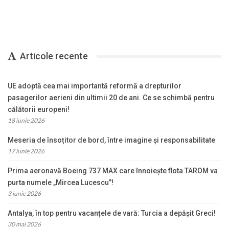
Articole recente
UE adoptă cea mai importantă reformă a drepturilor
pasagerilor aerieni din ultimii 20 de ani. Ce se schimbă pentru
călătorii europeni!
18 iunie 2026
Meseria de însoțitor de bord, între imagine și responsabilitate
17 iunie 2026
Prima aeronavă Boeing 737 MAX care înnoiește flota TAROM va
purta numele „Mircea Lucescu”!
3 iunie 2026
Antalya, în top pentru vacanțele de vară: Turcia a depășit Greci!
30 mai 2026