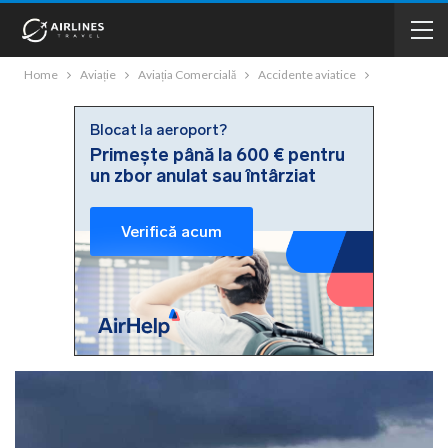
Home
Aviație
Aviația Comercială
Accidente aviatice