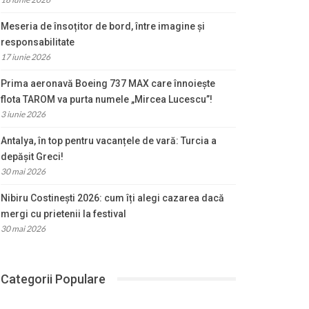
Meseria de însoțitor de bord, între imagine și
responsabilitate
17 iunie 2026
Prima aeronavă Boeing 737 MAX care înnoiește
flota TAROM va purta numele „Mircea Lucescu”!
3 iunie 2026
Antalya, în top pentru vacanțele de vară: Turcia a
depășit Greci!
30 mai 2026
Nibiru Costinești 2026: cum îți alegi cazarea dacă
mergi cu prietenii la festival
30 mai 2026
Categorii Populare