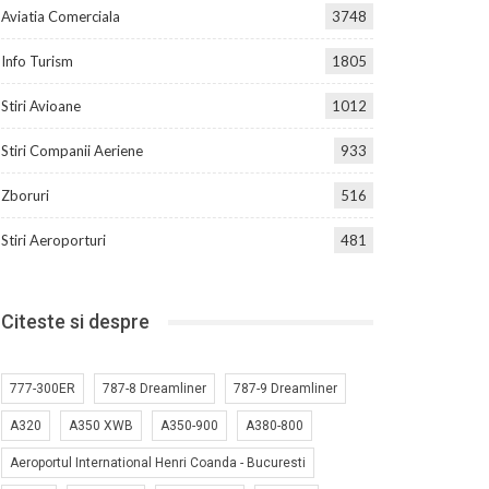
Aviatia Comerciala
3748
Info Turism
1805
Stiri Avioane
1012
Stiri Companii Aeriene
933
Zboruri
516
Stiri Aeroporturi
481
Citeste si despre
777-300ER
787-8 Dreamliner
787-9 Dreamliner
A320
A350 XWB
A350-900
A380-800
Aeroportul International Henri Coanda - Bucuresti