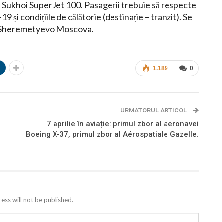
l Sukhoi SuperJet 100. Pasagerii trebuie să respecte
și condițiile de călătorie (destinație – tranzit). Se
al Sheremetyevo Moscova.
n
1.189
0
URMATORUL ARTICOL
7 aprilie în aviație: primul zbor al aeronavei
Boeing X-37, primul zbor al Aérospatiale Gazelle.
ess will not be published.