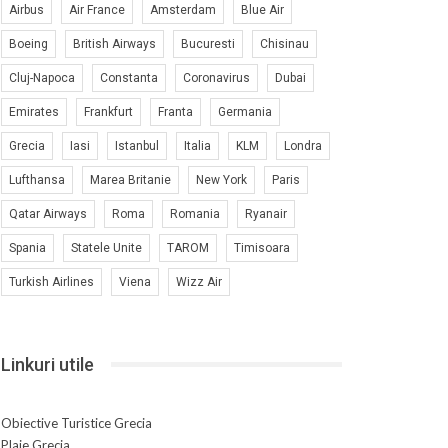
Airbus
Air France
Amsterdam
Blue Air
Boeing
British Airways
Bucuresti
Chisinau
Cluj-Napoca
Constanta
Coronavirus
Dubai
Emirates
Frankfurt
Franta
Germania
Grecia
Iasi
Istanbul
Italia
KLM
Londra
Lufthansa
Marea Britanie
New York
Paris
Qatar Airways
Roma
Romania
Ryanair
Spania
Statele Unite
TAROM
Timisoara
Turkish Airlines
Viena
Wizz Air
Linkuri utile
Obiective Turistice Grecia
Plaje Grecia