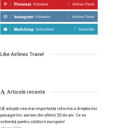
Pinterest
Followers
Airlines Travel
Instagram
Followers
Airlines Travel
Mailchimp
Subscribers
Subscribe
Like Airlines Travel
Articole recente
UE adoptă cea mai importantă reformă a drepturilor
pasagerilor aerieni din ultimii 20 de ani. Ce se
schimbă pentru călătorii europeni!
18 iunie 2026