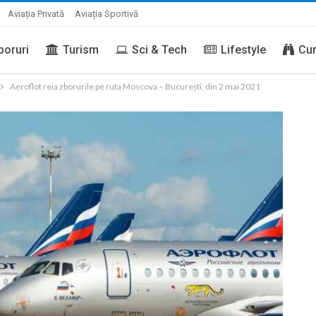
Aviația Privată
Aviația Sportivă
boruri
Turism
Sci & Tech
Lifestyle
Cur
Aeroflot reia zborurile pe ruta Moscova – București, din 2 mai 2021