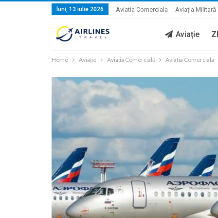
luni, 13 iulie 2026
Aviatia Comerciala
Aviația Militară
Aviație
Z
Home
Aviație
Aviația Comercială
Aviatia Comerciala