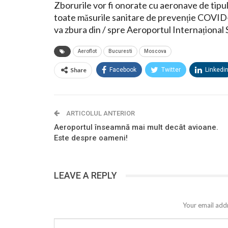
Zborurile vor fi onorate cu aeronave de tipu
toate măsurile sanitare de prevenție COVID-19 
va zbura din / spre Aeroportul Internațion
Aeroflot
Bucuresti
Moscova
Share
Facebook
Twitter
Linkedi
ARTICOLUL ANTERIOR
Aeroportul înseamnă mai mult decât avioane.
Este despre oameni!
LEAVE A REPLY
Your email addr