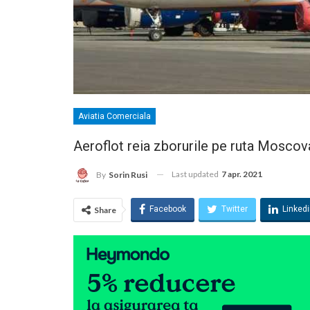
Aviatia Comerciala
Aeroflot reia zborurile pe ruta Moscov
Last updated
7 apr. 2021
By
Sorin Rusi
Facebook
Twitter
Linked
Share