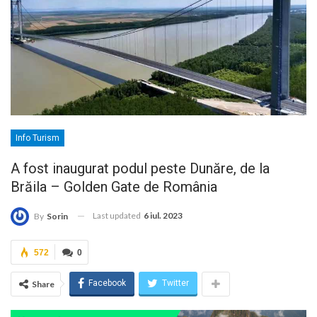
Info Turism
A fost inaugurat podul peste Dunăre, de la
Brăila – Golden Gate de România
Last updated
6 iul. 2023
By
Sorin
572
0
Facebook
Twitter
Share