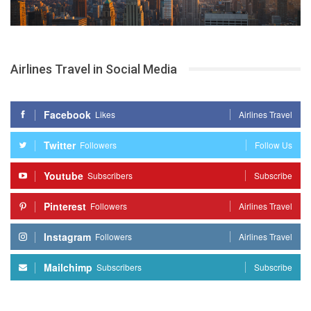
Airlines Travel in Social Media
Facebook
Likes
Airlines Travel
Twitter
Followers
Follow Us
Youtube
Subscribers
Subscribe
Pinterest
Followers
Airlines Travel
Instagram
Followers
Airlines Travel
Mailchimp
Subscribers
Subscribe