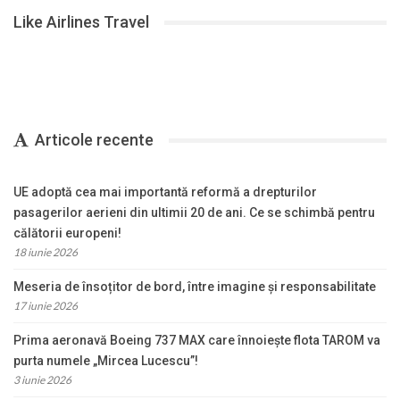
Like Airlines Travel
Articole recente
UE adoptă cea mai importantă reformă a drepturilor
pasagerilor aerieni din ultimii 20 de ani. Ce se schimbă pentru
călătorii europeni!
18 iunie 2026
Meseria de însoțitor de bord, între imagine și responsabilitate
17 iunie 2026
Prima aeronavă Boeing 737 MAX care înnoiește flota TAROM va
purta numele „Mircea Lucescu”!
3 iunie 2026