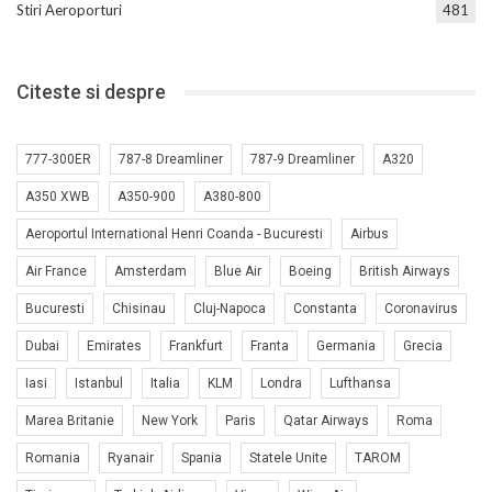
Stiri Aeroporturi
481
Citeste si despre
777-300ER
787-8 Dreamliner
787-9 Dreamliner
A320
A350 XWB
A350-900
A380-800
Aeroportul International Henri Coanda - Bucuresti
Airbus
Air France
Amsterdam
Blue Air
Boeing
British Airways
Bucuresti
Chisinau
Cluj-Napoca
Constanta
Coronavirus
Dubai
Emirates
Frankfurt
Franta
Germania
Grecia
Iasi
Istanbul
Italia
KLM
Londra
Lufthansa
Marea Britanie
New York
Paris
Qatar Airways
Roma
Romania
Ryanair
Spania
Statele Unite
TAROM