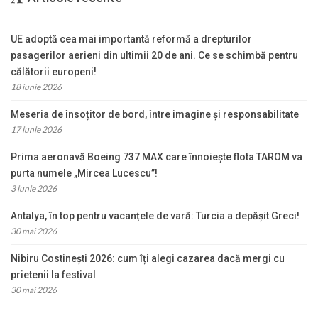
UE adoptă cea mai importantă reformă a drepturilor
pasagerilor aerieni din ultimii 20 de ani. Ce se schimbă pentru
călătorii europeni!
18 iunie 2026
Meseria de însoțitor de bord, între imagine și responsabilitate
17 iunie 2026
Prima aeronavă Boeing 737 MAX care înnoiește flota TAROM va
purta numele „Mircea Lucescu”!
3 iunie 2026
Antalya, în top pentru vacanțele de vară: Turcia a depășit Greci!
30 mai 2026
Nibiru Costinești 2026: cum îți alegi cazarea dacă mergi cu
prietenii la festival
30 mai 2026