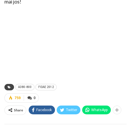
mai jos!
A380-800
FIDAE 2012
759
0
Share
Facebook
Twitter
WhatsApp