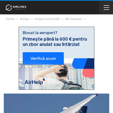
Home
Aviație
Aviația Comercială
Stiri Avioane