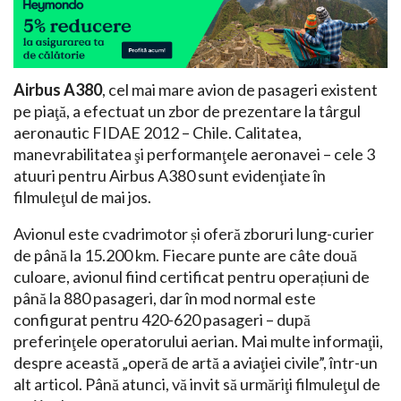
Airbus A380
, cel mai mare avion de pasageri existent
pe piaţă, a efectuat un zbor de prezentare la târgul
aeronautic FIDAE 2012 – Chile. Calitatea,
manevrabilitatea şi performanţele aeronavei – cele 3
atuuri pentru Airbus A380 sunt evidenţiate în
filmuleţul de mai jos.
Avionul este cvadrimotor și oferă zboruri lung-curier
de până la 15.200 km. Fiecare punte are câte două
culoare, avionul fiind certificat pentru operațiuni de
până la 880 pasageri, dar în mod normal este
configurat pentru 420-620 pasageri – după
preferinţele operatorului aerian. Mai multe informaţii,
despre această „operă de artă a aviaţiei civile”, într-un
alt articol. Până atunci, vă invit să urmăriţi filmuleţul de