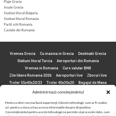
Plaje Grecia
Insule Grecia
Statiuni litoral Bulgaria
Statiuni litoral Romania
Partii schi Romania
Castele din Romania
Vremea Grecia
Cu masina in Grecia
Destinatii Grecia
Statiuni litoral Turcia
Aeroporturi din Romania
Vremea in Romania
Curs valutar BNR
Zile libere Romania 2026
Aeroporturi live
Zboruri live
Troler 55x40x20/23
Troler 40x30x20
Bagajul de Mana
Paste 2026
Cele mai bune telefoane
Administrează consimțământul
Vigneta Bulgaria 2026
Statiuni schi Bulgaria
Pentru a oferi cea mai bună experiență, folosim tehnologii, cum ar fi cookie-
Plaje din Europa
Concerte Romania 2025
uri, pentru a stoca și/sau accesa informațiile despre dispozitive.
Asigurare de calatorie
Când se schimba ora în 2026
Consimțământul pentru aceste tehnologii ne permite să procesăm date, cum