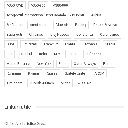
A350 XWB
A350-900
A380-800
Aeroportul International Henri Coanda - Bucuresti
Airbus
Air France
Amsterdam
Blue Air
Boeing
British Airways
Bucuresti
Chisinau
Cluj-Napoca
Constanta
Coronavirus
Dubai
Emirates
Frankfurt
Franta
Germania
Grecia
Iasi
Istanbul
Italia
KLM
Londra
Lufthansa
Marea Britanie
New York
Paris
Qatar Airways
Roma
Romania
Ryanair
Spania
Statele Unite
TAROM
Timisoara
Turkish Airlines
Viena
Wizz Air
Linkuri utile
Obiective Turistice Grecia