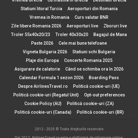
Statiuni litoral Turcia
Aeroporturi din Romania
Vremea in Romania
Curs valutar BNR
Zile libere Romania 2026
Aeroporturi live
Zboruri live
Troler 55x40x20/23
Troler 40x30x20
Bagajul de Mana
Paste 2026
Cele mai bune telefoane
Vigneta Bulgaria 2026
Statiuni schi Bulgaria
Plaje din Europa
Concerte Romania 2025
Asigurare de calatorie
Când se schimba ora în 2026
Calendar Formula 1 sezon 2026
Boarding Pass
Despre AirlinesTravel.ro
Politică cookie-uri (UE)
Politică cookie-uri (Regatul Unit)
Opt-out preferences
Cookie Policy (AU)
Politică cookie-uri (ZA)
Politică cookie-uri (Canada)
Politică cookie-uri (BR)
2012 - 2025 © Toate drepturile rezervate
Din 2012, AirlinesTravel.ro este o platformă de informare online,