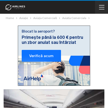
Home
Aviație
Aviația Comercială
Aviatia Comerciala