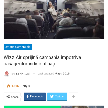
Aviatia Comerciala
Wizz Air sprijină campania împotriva
pasagerilor indisciplinați
Last updated
9 apr. 2019
By
Sorin Rusi
1.116
0
Facebook
Twitter
Share