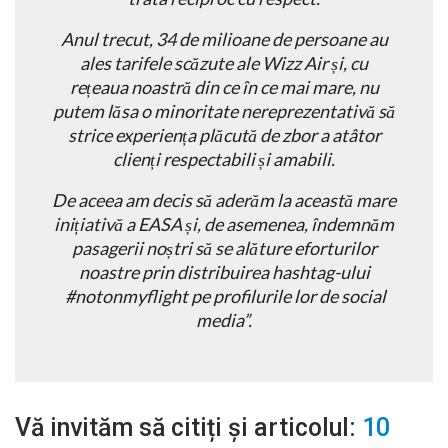
Anul trecut, 34 de milioane de persoane au
ales tarifele scăzute ale Wizz Air și, cu
rețeaua noastră din ce în ce mai mare, nu
putem lăsa o minoritate nereprezentativă să
strice experiența plăcută de zbor a atâtor
clienți respectabili și amabili.
De aceea am decis să aderăm la această mare
inițiativă a EASA și, de asemenea, îndemnăm
pasagerii noștri să se alăture eforturilor
noastre prin distribuirea hashtag-ului
#notonmyflight pe profilurile lor de social
media”.
Vă invităm să citiți și articolul:
10