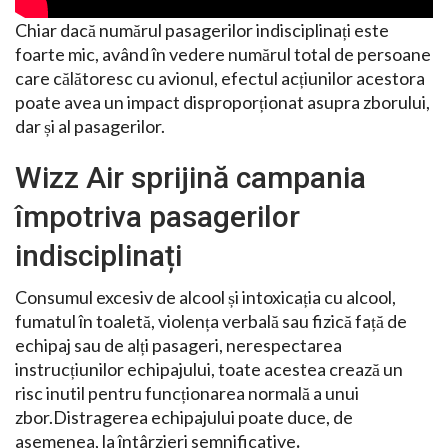
Chiar dacă numărul pasagerilor indisciplinați este
foarte mic, având în vedere numărul total de persoane
care călătoresc cu avionul, efectul acțiunilor acestora
poate avea un impact disproporționat asupra zborului,
dar și al pasagerilor.
Wizz Air sprijină campania
împotriva pasagerilor
indisciplinați
Consumul excesiv de alcool și intoxicația cu alcool,
fumatul în toaletă, violența verbală sau fizică față de
echipaj sau de alți pasageri, nerespectarea
instrucțiunilor echipajului, toate acestea crează un
risc inutil pentru funcționarea normală a unui
zbor.Distragerea echipajului poate duce, de
asemenea, la întârzieri semnificative
.