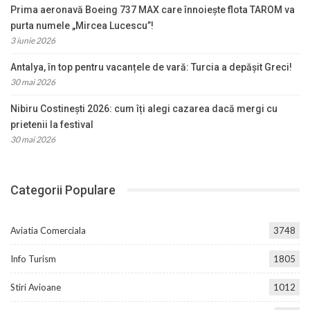
Prima aeronavă Boeing 737 MAX care înnoiește flota TAROM va
purta numele „Mircea Lucescu”!
3 iunie 2026
Antalya, în top pentru vacanțele de vară: Turcia a depășit Greci!
30 mai 2026
Nibiru Costinești 2026: cum îți alegi cazarea dacă mergi cu
prietenii la festival
30 mai 2026
Categorii Populare
Aviatia Comerciala
3748
Info Turism
1805
Stiri Avioane
1012