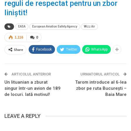
reguli de respectat pentru un zbor
liniştit!
EASA
European Aviation Safety Agency
Wizz Air
1.116
0
Share
Facebook
Twitter
WhatsApp
ARTICOLUL ANTERIOR
URMATORUL ARTICOL
Un lituanian a zburat
Tarom introduce al 6-lea
singur într-un avion de 189
zbor pe ruta București –
de locuri. Iată motivul!
Baia Mare
LEAVE A REPLY