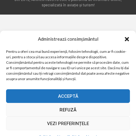
specializată în aviație și turism!
Administrează consimțământul
Pentru a oferi cea mai bună experiență, folosim tehnologii, cum ar fi cookie-
uri, pentru a stoca și/sau accesa informațiile despre dispozitive.
Consimțământul pentru aceste tehnologii ne permite să procesăm date, cum
ar fi comportamentul de navigare sau ID-uri unice pe acest site. Dacă nu îți dai
consimțământul sau îți retragi consimțământul dat poate avea afecte negative
asupra unor anumite funcționalități și funcții.
ACCEPTĂ
REFUZĂ
VEZI PREFERINȚELE