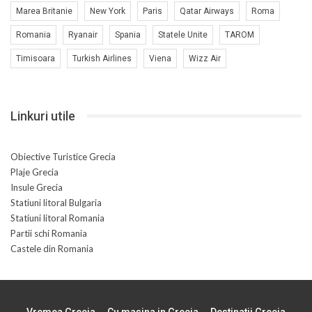
Marea Britanie
New York
Paris
Qatar Airways
Roma
Romania
Ryanair
Spania
Statele Unite
TAROM
Timisoara
Turkish Airlines
Viena
Wizz Air
Linkuri utile
Obiective Turistice Grecia
Plaje Grecia
Insule Grecia
Statiuni litoral Bulgaria
Statiuni litoral Romania
Partii schi Romania
Castele din Romania
Vremea Grecia
Cu masina in Grecia
Destinatii Grecia