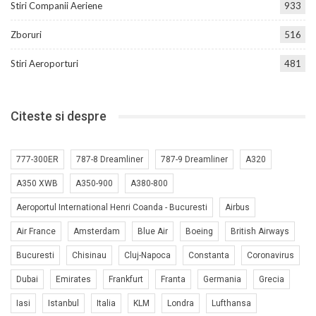
Stiri Companii Aeriene
933
Zboruri
516
Stiri Aeroporturi
481
Citeste si despre
777-300ER
787-8 Dreamliner
787-9 Dreamliner
A320
A350 XWB
A350-900
A380-800
Aeroportul International Henri Coanda - Bucuresti
Airbus
Air France
Amsterdam
Blue Air
Boeing
British Airways
Bucuresti
Chisinau
Cluj-Napoca
Constanta
Coronavirus
Dubai
Emirates
Frankfurt
Franta
Germania
Grecia
Iasi
Istanbul
Italia
KLM
Londra
Lufthansa