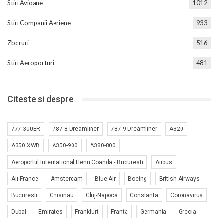
Stiri Avioane
1012
Stiri Companii Aeriene
933
Zboruri
516
Stiri Aeroporturi
481
Citeste si despre
777-300ER
787-8 Dreamliner
787-9 Dreamliner
A320
A350 XWB
A350-900
A380-800
Aeroportul International Henri Coanda - Bucuresti
Airbus
Air France
Amsterdam
Blue Air
Boeing
British Airways
Bucuresti
Chisinau
Cluj-Napoca
Constanta
Coronavirus
Dubai
Emirates
Frankfurt
Franta
Germania
Grecia