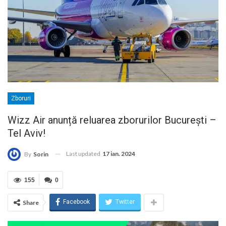
Zboruri
Wizz Air anunță reluarea zborurilor București –
Tel Aviv!
Last updated
17 ian. 2024
By
Sorin
155
0
Facebook
Twitter
Share