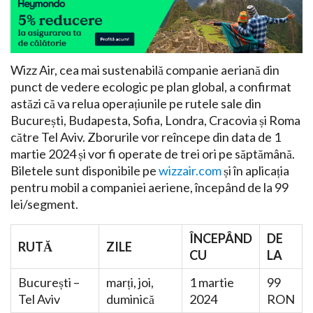
Wizz Air, cea mai sustenabilă companie aeriană din
punct de vedere ecologic pe plan global, a confirmat
astăzi că va relua operațiunile pe rutele sale din
București, Budapesta, Sofia, Londra, Cracovia și Roma
către Tel Aviv. Zborurile vor reîncepe din data de 1
martie 2024 și vor fi operate de trei ori pe săptămână.
Biletele sunt disponibile pe
wizzair.com
și în aplicația
pentru mobil a companiei aeriene, începând de la 99
lei/segment.
ÎNCEPÂND
DE
RUTĂ
ZILE
CU
LA
București –
marți, joi,
1 martie
99
Tel Aviv
duminică
2024
RON