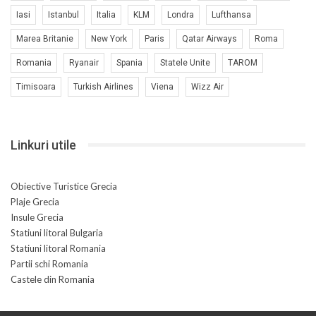
Iasi
Istanbul
Italia
KLM
Londra
Lufthansa
Marea Britanie
New York
Paris
Qatar Airways
Roma
Romania
Ryanair
Spania
Statele Unite
TAROM
Timisoara
Turkish Airlines
Viena
Wizz Air
Linkuri utile
Obiective Turistice Grecia
Plaje Grecia
Insule Grecia
Statiuni litoral Bulgaria
Statiuni litoral Romania
Partii schi Romania
Castele din Romania