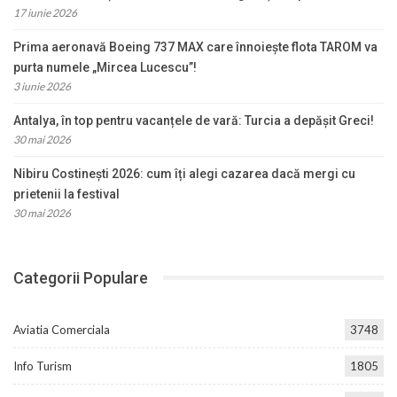
17 iunie 2026
Prima aeronavă Boeing 737 MAX care înnoiește flota TAROM va
purta numele „Mircea Lucescu”!
3 iunie 2026
Antalya, în top pentru vacanțele de vară: Turcia a depășit Greci!
30 mai 2026
Nibiru Costinești 2026: cum îți alegi cazarea dacă mergi cu
prietenii la festival
30 mai 2026
Categorii Populare
Aviatia Comerciala
3748
Info Turism
1805