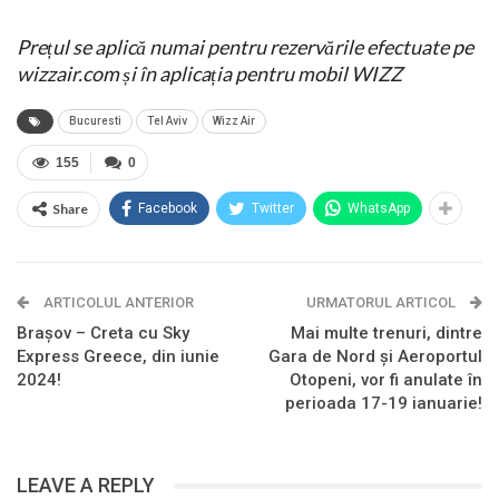
Prețul se aplică numai pentru rezervările efectuate pe
wizzair.com și în aplicația pentru mobil WIZZ
Bucuresti
Tel Aviv
Wizz Air
155
0
Share
Facebook
Twitter
WhatsApp
ARTICOLUL ANTERIOR
URMATORUL ARTICOL
Brașov – Creta cu Sky
Mai multe trenuri, dintre
Express Greece, din iunie
Gara de Nord și Aeroportul
2024!
Otopeni, vor fi anulate în
perioada 17-19 ianuarie!
LEAVE A REPLY