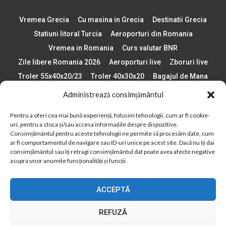
Vremea Grecia
Cu masina in Grecia
Destinatii Grecia
Statiuni litoral Turcia
Aeroporturi din Romania
Vremea in Romania
Curs valutar BNR
Zile libere Romania 2026
Aeroporturi live
Zboruri live
Troler 55x40x20/23
Troler 40x30x20
Bagajul de Mana
Paste 2026
Cele mai bune telefoane
Administrează consimțământul
Vigneta Bulgaria 2026
Statiuni schi Bulgaria
Pentru a oferi cea mai bună experiență, folosim tehnologii, cum ar fi cookie-
Plaje din Europa
Concerte Romania 2025
uri, pentru a stoca și/sau accesa informațiile despre dispozitive.
Asigurare de calatorie
Când se schimba ora în 2026
Consimțământul pentru aceste tehnologii ne permite să procesăm date, cum
ar fi comportamentul de navigare sau ID-uri unice pe acest site. Dacă nu îți dai
Calendar Formula 1 sezon 2026
Boarding Pass
consimțământul sau îți retragi consimțământul dat poate avea afecte negative
Despre AirlinesTravel.ro
Politică cookie-uri (UE)
asupra unor anumite funcționalități și funcții.
Politică cookie-uri (Regatul Unit)
Opt-out preferences
ACCEPTĂ
Cookie Policy (AU)
Politică cookie-uri (ZA)
Politică cookie-uri (Canada)
Politică cookie-uri (BR)
REFUZĂ