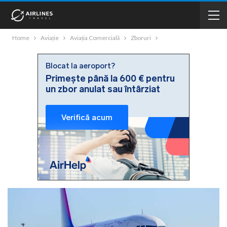
Home
Aviație
Aviația Comercială
Zboruri