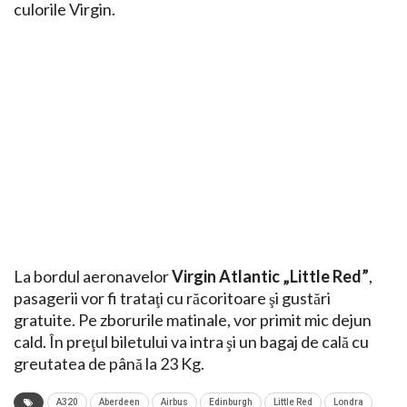
culorile Virgin.
La bordul aeronavelor
Virgin Atlantic „Little Red”
,
pasagerii vor fi trataţi cu răcoritoare şi gustări
gratuite. Pe zborurile matinale, vor primit mic dejun
cald. În preţul biletului va intra şi un bagaj de cală cu
greutatea de până la 23 Kg.
A320
Aberdeen
Airbus
Edinburgh
Little Red
Londra