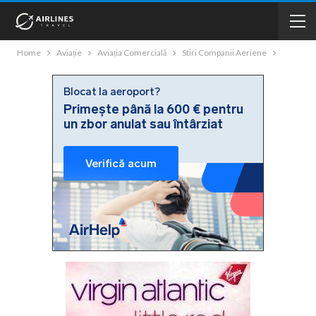
Home
Aviație
Aviația Comercială
Stiri Companii Aeriene