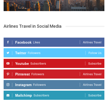
Airlines Travel in Social Media
Facebook
Likes
Airlines Travel
Twitter
Followers
Follow Us
Youtube
Subscribers
Subscribe
Pinterest
Followers
Airlines Travel
Instagram
Followers
Airlines Travel
Mailchimp
Subscribers
Subscribe