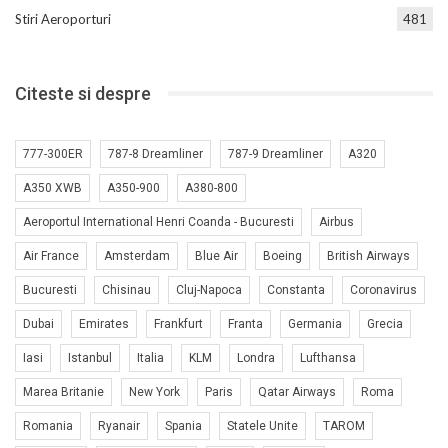
Stiri Aeroporturi
481
Citeste si despre
777-300ER
787-8 Dreamliner
787-9 Dreamliner
A320
A350 XWB
A350-900
A380-800
Aeroportul International Henri Coanda - Bucuresti
Airbus
Air France
Amsterdam
Blue Air
Boeing
British Airways
Bucuresti
Chisinau
Cluj-Napoca
Constanta
Coronavirus
Dubai
Emirates
Frankfurt
Franta
Germania
Grecia
Iasi
Istanbul
Italia
KLM
Londra
Lufthansa
Marea Britanie
New York
Paris
Qatar Airways
Roma
Romania
Ryanair
Spania
Statele Unite
TAROM