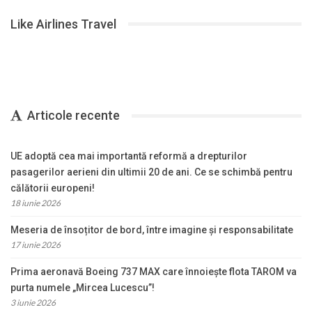
Like Airlines Travel
Articole recente
UE adoptă cea mai importantă reformă a drepturilor
pasagerilor aerieni din ultimii 20 de ani. Ce se schimbă pentru
călătorii europeni!
18 iunie 2026
Meseria de însoțitor de bord, între imagine și responsabilitate
17 iunie 2026
Prima aeronavă Boeing 737 MAX care înnoiește flota TAROM va
purta numele „Mircea Lucescu”!
3 iunie 2026