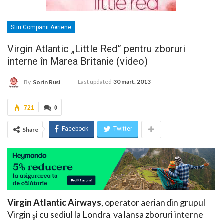
Stiri Companii Aeriene
Virgin Atlantic „Little Red” pentru zboruri
interne în Marea Britanie (video)
Last updated
30 mart. 2013
By
Sorin Rusi
721
0
Facebook
Twitter
Share
Virgin Atlantic Airways
, operator aerian din grupul
Virgin şi cu sediul la Londra, va lansa zboruri interne