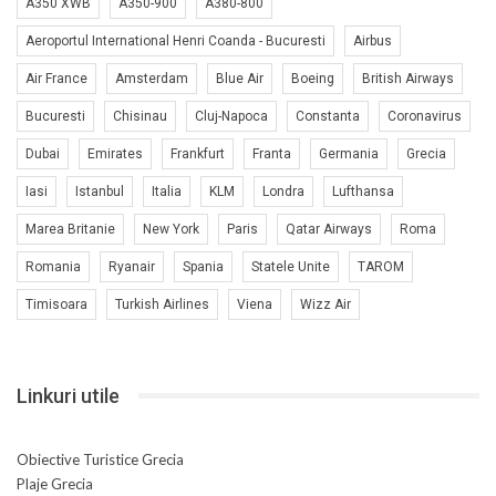
A350 XWB
A350-900
A380-800
Aeroportul International Henri Coanda - Bucuresti
Airbus
Air France
Amsterdam
Blue Air
Boeing
British Airways
Bucuresti
Chisinau
Cluj-Napoca
Constanta
Coronavirus
Dubai
Emirates
Frankfurt
Franta
Germania
Grecia
Iasi
Istanbul
Italia
KLM
Londra
Lufthansa
Marea Britanie
New York
Paris
Qatar Airways
Roma
Romania
Ryanair
Spania
Statele Unite
TAROM
Timisoara
Turkish Airlines
Viena
Wizz Air
Linkuri utile
Obiective Turistice Grecia
Plaje Grecia