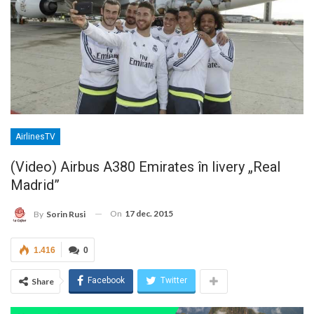
AirlinesTV
(Video) Airbus A380 Emirates în livery „Real
Madrid”
On
17 dec. 2015
By
Sorin Rusi
1.416
0
Facebook
Twitter
Share