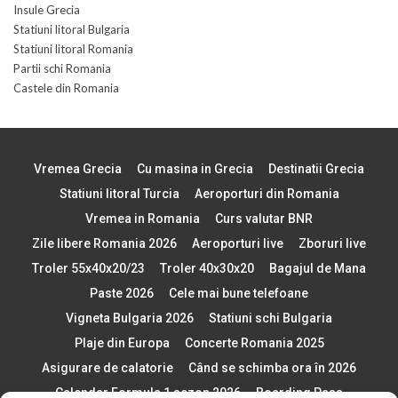
Insule Grecia
Statiuni litoral Bulgaria
Statiuni litoral Romania
Partii schi Romania
Castele din Romania
Vremea Grecia
Cu masina in Grecia
Destinatii Grecia
Statiuni litoral Turcia
Aeroporturi din Romania
Vremea in Romania
Curs valutar BNR
Zile libere Romania 2026
Aeroporturi live
Zboruri live
Troler 55x40x20/23
Troler 40x30x20
Bagajul de Mana
Paste 2026
Cele mai bune telefoane
Vigneta Bulgaria 2026
Statiuni schi Bulgaria
Plaje din Europa
Concerte Romania 2025
Asigurare de calatorie
Când se schimba ora în 2026
Calendar Formula 1 sezon 2026
Boarding Pass