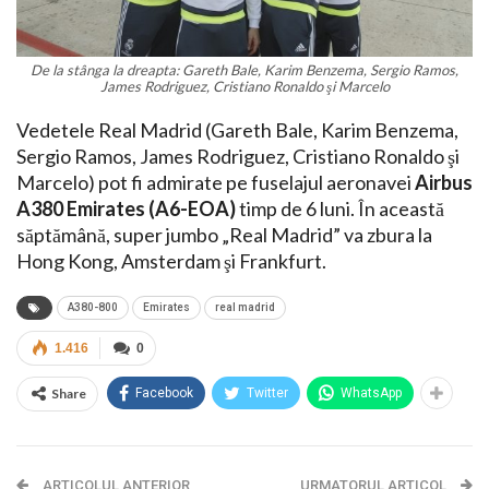
De la stânga la dreapta: Gareth Bale, Karim Benzema, Sergio Ramos,
James Rodriguez, Cristiano Ronaldo şi Marcelo
Vedetele Real Madrid (Gareth Bale, Karim Benzema,
Sergio Ramos, James Rodriguez, Cristiano Ronaldo şi
Marcelo) pot fi admirate pe fuselajul aeronavei
Airbus
A380 Emirates (A6-EOA)
timp de 6 luni. În această
săptămână, super jumbo „Real Madrid” va zbura la
Hong Kong, Amsterdam şi Frankfurt.
A380-800
Emirates
real madrid
1.416
0
Share
Facebook
Twitter
WhatsApp
ARTICOLUL ANTERIOR
URMATORUL ARTICOL