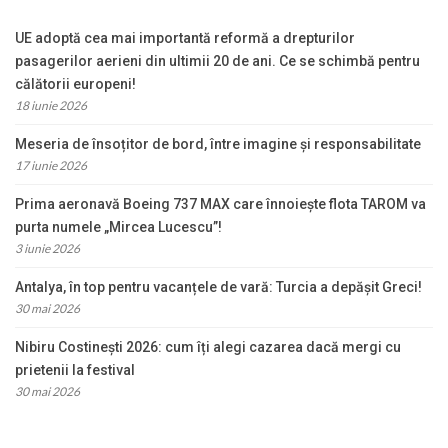
UE adoptă cea mai importantă reformă a drepturilor
pasagerilor aerieni din ultimii 20 de ani. Ce se schimbă pentru
călătorii europeni!
18 iunie 2026
Meseria de însoțitor de bord, între imagine și responsabilitate
17 iunie 2026
Prima aeronavă Boeing 737 MAX care înnoiește flota TAROM va
purta numele „Mircea Lucescu”!
3 iunie 2026
Antalya, în top pentru vacanțele de vară: Turcia a depășit Greci!
30 mai 2026
Nibiru Costinești 2026: cum îți alegi cazarea dacă mergi cu
prietenii la festival
30 mai 2026