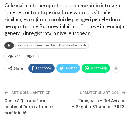
Cele mai multe aeroporturi europene și din întreaga
lume se confruntă perioada de vară cu o situație
similară, evoluţia numărului de pasageri pe cele două
aeroporturi ale Bucureştiului înscriindu-se în tendinţa
generală înregistrată la nivel european.
Aeroportul International Henri Coanda - Bucuresti
244
0
Share
Facebook
Twitter
WhatsApp
ARTICOLUL ANTERIOR
URMATORUL ARTICOL
Cum să îți transformi
Timișoara – Tel Aviv cu
hobby-ul într-o afacere
HiSky, din 31 august 2023!
profitabilă!