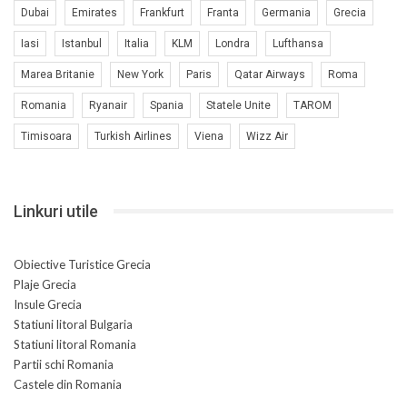
Dubai
Emirates
Frankfurt
Franta
Germania
Grecia
Iasi
Istanbul
Italia
KLM
Londra
Lufthansa
Marea Britanie
New York
Paris
Qatar Airways
Roma
Romania
Ryanair
Spania
Statele Unite
TAROM
Timisoara
Turkish Airlines
Viena
Wizz Air
Linkuri utile
Obiective Turistice Grecia
Plaje Grecia
Insule Grecia
Statiuni litoral Bulgaria
Statiuni litoral Romania
Partii schi Romania
Castele din Romania