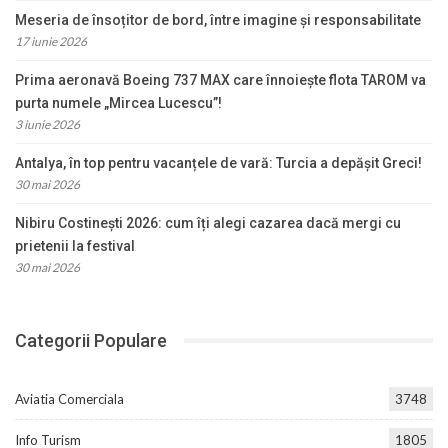
Meseria de însoțitor de bord, între imagine și responsabilitate
17 iunie 2026
Prima aeronavă Boeing 737 MAX care înnoiește flota TAROM va
purta numele „Mircea Lucescu”!
3 iunie 2026
Antalya, în top pentru vacanțele de vară: Turcia a depășit Greci!
30 mai 2026
Nibiru Costinești 2026: cum îți alegi cazarea dacă mergi cu
prietenii la festival
30 mai 2026
Categorii Populare
Aviatia Comerciala
3748
Info Turism
1805