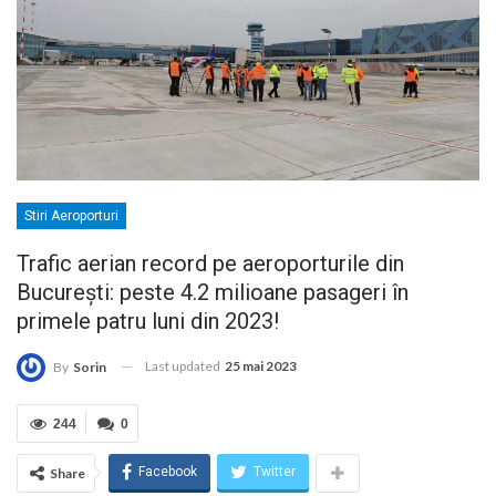
Stiri Aeroporturi
Trafic aerian record pe aeroporturile din
București: peste 4.2 milioane pasageri în
primele patru luni din 2023!
Last updated
25 mai 2023
By
Sorin
244
0
Facebook
Twitter
Share