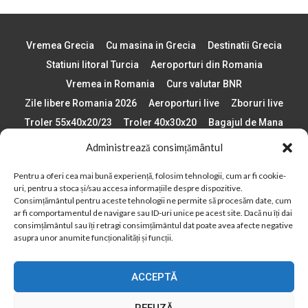
Vremea Grecia
Cu masina in Grecia
Destinatii Grecia
Statiuni litoral Turcia
Aeroporturi din Romania
Vremea in Romania
Curs valutar BNR
Zile libere Romania 2026
Aeroporturi live
Zboruri live
Troler 55x40x20/23
Troler 40x30x20
Bagajul de Mana
Paste 2026
Cele mai bune telefoane
Administrează consimțământul
Vigneta Bulgaria 2026
Statiuni schi Bulgaria
Pentru a oferi cea mai bună experiență, folosim tehnologii, cum ar fi cookie-
Plaje din Europa
Concerte Romania 2025
uri, pentru a stoca și/sau accesa informațiile despre dispozitive.
Asigurare de calatorie
Când se schimba ora în 2026
Consimțământul pentru aceste tehnologii ne permite să procesăm date, cum
ar fi comportamentul de navigare sau ID-uri unice pe acest site. Dacă nu îți dai
Calendar Formula 1 sezon 2026
Boarding Pass
consimțământul sau îți retragi consimțământul dat poate avea afecte negative
Despre AirlinesTravel.ro
Politică cookie-uri (UE)
asupra unor anumite funcționalități și funcții.
Politică cookie-uri (Regatul Unit)
Opt-out preferences
ACCEPTĂ
Cookie Policy (AU)
Politică cookie-uri (ZA)
Politică cookie-uri (Canada)
Politică cookie-uri (BR)
REFUZĂ