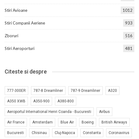
Stiri Avioane
1012
Stiri Companii Aeriene
933
Zboruri
516
Stiri Aeroporturi
481
Citeste si despre
777-300ER
787-8 Dreamliner
787-9 Dreamliner
A320
A350 XWB
A350-900
A380-800
Aeroportul International Henri Coanda - Bucuresti
Airbus
Air France
Amsterdam
Blue Air
Boeing
British Airways
Bucuresti
Chisinau
Cluj-Napoca
Constanta
Coronavirus