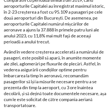
Comparativ cu perioada similară din 2019, când
aeroporturile Capitalei au înregistrat maximul istoric,
în 2-23 creșterea a fost cu 95.109 a pasageri pe cele
două aeroporturi din București. De asemenea, pe
aeroporturile Capitalei numărul mișcărilor de
aeronave a ajuns la 37.888 în primele patru luni ale
anului 2023, cu 11,8% mai mult faţă de aceeaşi
perioadă a anului trecut.
Având în vedere creșterea accelerată a numărului de
pasageri, este posibil să apară, în anumite momente
ale zilei, aglomerări pe fluxurile de plecări. Astfel, în
vederea asigurării condițiilor optime pentru
îmbarcarea la timp în aeronavă, recomandăm
pasagerilor să își ia măsurile necesare pentru a se
prezenta din timp la aeroport, cu 3 ore înaintea
decolării, și să dețină toate documentele necesare, așa
cum le este solicitat de către compania aeriană
transportatoare.