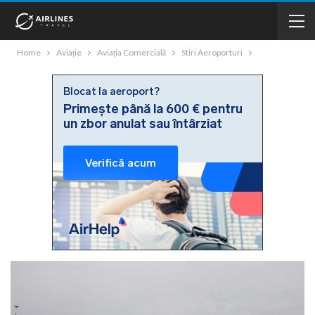
Home
Aviație
Aviația Comercială
Stiri Aeroporturi