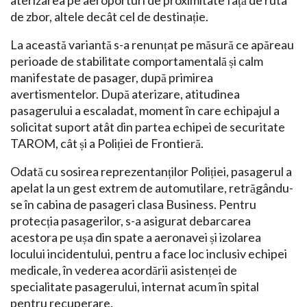
aterizarea pe aeroporturi de proximitate față de ruta
de zbor, altele decât cel de destinație.
La această variantă s-a renunțat pe măsură ce apăreau
perioade de stabilitate comportamentală și calm
manifestate de pasager, după primirea
avertismentelor. După aterizare, atitudinea
pasagerului a escaladat, moment în care echipajul a
solicitat suport atât din partea echipei de securitate
TAROM, cât și a Poliției de Frontieră.
Odată cu sosirea reprezentanților Poliției, pasagerul a
apelat la un gest extrem de automutilare, retrăgându-
se în cabina de pasageri clasa Business. Pentru
protecția pasagerilor, s-a asigurat debarcarea
acestora pe ușa din spate a aeronavei și izolarea
locului incidentului, pentru a face loc inclusiv echipei
medicale, în vederea acordării asistenței de
specialitate pasagerului, internat acum în spital
pentru recuperare.