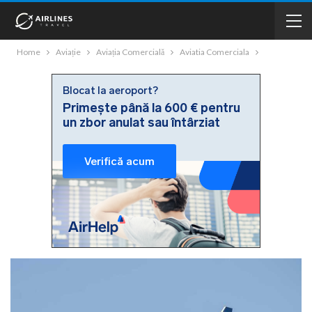
Home
Aviație
Aviația Comercială
Aviatia Comerciala