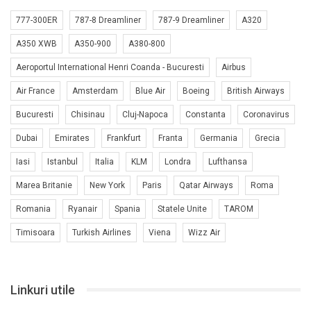
777-300ER
787-8 Dreamliner
787-9 Dreamliner
A320
A350 XWB
A350-900
A380-800
Aeroportul International Henri Coanda - Bucuresti
Airbus
Air France
Amsterdam
Blue Air
Boeing
British Airways
Bucuresti
Chisinau
Cluj-Napoca
Constanta
Coronavirus
Dubai
Emirates
Frankfurt
Franta
Germania
Grecia
Iasi
Istanbul
Italia
KLM
Londra
Lufthansa
Marea Britanie
New York
Paris
Qatar Airways
Roma
Romania
Ryanair
Spania
Statele Unite
TAROM
Timisoara
Turkish Airlines
Viena
Wizz Air
Linkuri utile