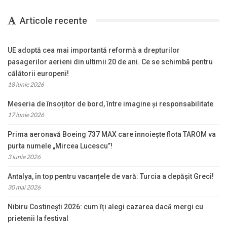
Articole recente
UE adoptă cea mai importantă reformă a drepturilor
pasagerilor aerieni din ultimii 20 de ani. Ce se schimbă pentru
călătorii europeni!
18 iunie 2026
Meseria de însoțitor de bord, între imagine și responsabilitate
17 iunie 2026
Prima aeronavă Boeing 737 MAX care înnoiește flota TAROM va
purta numele „Mircea Lucescu”!
3 iunie 2026
Antalya, în top pentru vacanțele de vară: Turcia a depășit Greci!
30 mai 2026
Nibiru Costinești 2026: cum îți alegi cazarea dacă mergi cu
prietenii la festival