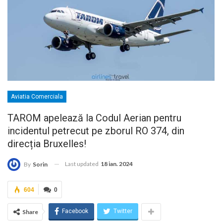
Aviatia Comerciala
TAROM apelează la Codul Aerian pentru
incidentul petrecut pe zborul RO 374, din
direcția Bruxelles!
Last updated
18 ian. 2024
By
Sorin
604
0
Facebook
Twitter
Share