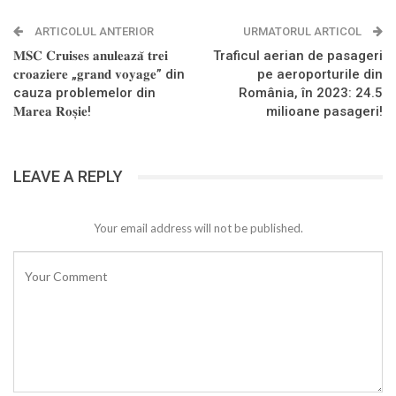
ARTICOLUL ANTERIOR
URMATORUL ARTICOL
𝐌𝐒𝐂 𝐂𝐫𝐮𝐢𝐬𝐞𝐬 𝐚𝐧𝐮𝐥𝐞𝐚𝐳𝐚̆ 𝐭𝐫𝐞𝐢
Traficul aerian de pasageri
𝐜𝐫𝐨𝐚𝐳𝐢𝐞𝐫𝐞 „𝐠𝐫𝐚𝐧𝐝 𝐯𝐨𝐲𝐚𝐠𝐞” din
pe aeroporturile din
cauza problemelor din
România, în 2023: 24.5
𝐌𝐚𝐫𝐞𝐚 𝐑𝐨𝐬̦𝐢𝐞!
milioane pasageri!
LEAVE A REPLY
Your email address will not be published.