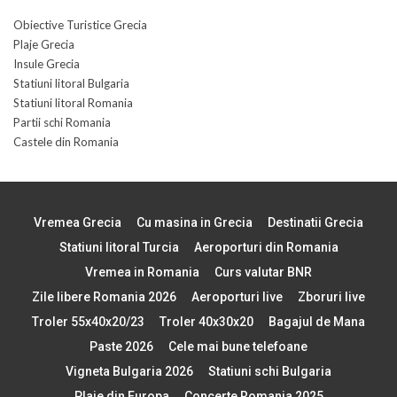
Obiective Turistice Grecia
Plaje Grecia
Insule Grecia
Statiuni litoral Bulgaria
Statiuni litoral Romania
Partii schi Romania
Castele din Romania
Vremea Grecia
Cu masina in Grecia
Destinatii Grecia
Statiuni litoral Turcia
Aeroporturi din Romania
Vremea in Romania
Curs valutar BNR
Zile libere Romania 2026
Aeroporturi live
Zboruri live
Troler 55x40x20/23
Troler 40x30x20
Bagajul de Mana
Paste 2026
Cele mai bune telefoane
Vigneta Bulgaria 2026
Statiuni schi Bulgaria
Plaje din Europa
Concerte Romania 2025