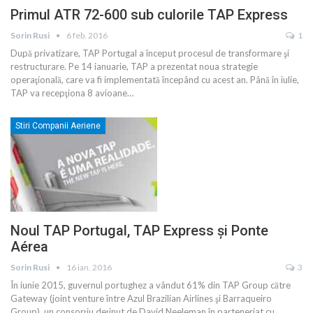
Primul ATR 72-600 sub culorile TAP Express
Sorin Rusi
6 feb. 2016
1
După privatizare, TAP Portugal a început procesul de transformare şi
restructurare. Pe 14 ianuarie, TAP a prezentat noua strategie
operaţională, care va fi implementată începând cu acest an. Până în iulie,
TAP va recepţiona 8 avioane…
Stiri Companii Aeriene
Noul TAP Portugal, TAP Express şi Ponte
Aérea
Sorin Rusi
16 ian. 2016
3
În iunie 2015, guvernul portughez a vândut 61% din TAP Group către
Gateway (joint venture între Azul Brazilian Airlines şi Barraqueiro
Group), un consorţiu deţinut de David Neeleman în parteneriat cu