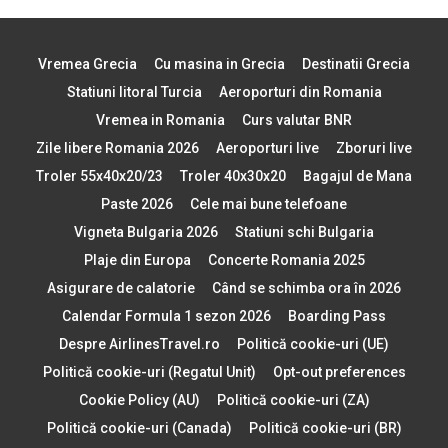
Vremea Grecia
Cu masina in Grecia
Destinatii Grecia
Statiuni litoral Turcia
Aeroporturi din Romania
Vremea in Romania
Curs valutar BNR
Zile libere Romania 2026
Aeroporturi live
Zboruri live
Troler 55x40x20/23
Troler 40x30x20
Bagajul de Mana
Paste 2026
Cele mai bune telefoane
Vigneta Bulgaria 2026
Statiuni schi Bulgaria
Plaje din Europa
Concerte Romania 2025
Asigurare de calatorie
Când se schimba ora în 2026
Calendar Formula 1 sezon 2026
Boarding Pass
Despre AirlinesTravel.ro
Politică cookie-uri (UE)
Politică cookie-uri (Regatul Unit)
Opt-out preferences
Cookie Policy (AU)
Politică cookie-uri (ZA)
Politică cookie-uri (Canada)
Politică cookie-uri (BR)