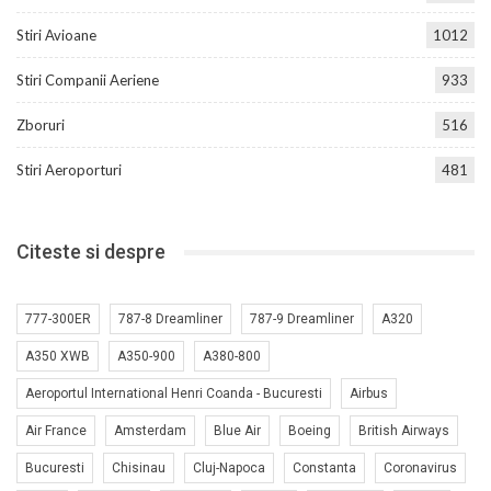
Stiri Avioane
1012
Stiri Companii Aeriene
933
Zboruri
516
Stiri Aeroporturi
481
Citeste si despre
777-300ER
787-8 Dreamliner
787-9 Dreamliner
A320
A350 XWB
A350-900
A380-800
Aeroportul International Henri Coanda - Bucuresti
Airbus
Air France
Amsterdam
Blue Air
Boeing
British Airways
Bucuresti
Chisinau
Cluj-Napoca
Constanta
Coronavirus