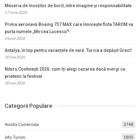
Meseria de însoțitor de bord, între imagine și responsabilitate
17 iunie 2026
Prima aeronavă Boeing 737 MAX care înnoiește flota TAROM va
purta numele „Mircea Lucescu”!
3 iunie 2026
Antalya, în top pentru vacanțele de vară: Turcia a depășit Greci!
30 mai 2026
Nibiru Costinești 2026: cum îți alegi cazarea dacă mergi cu
prietenii la festival
30 mai 2026
Categorii Populare
Aviatia Comerciala
3748
Info Turism
1805