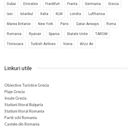
Dubai
Emirates
Frankfurt
Franta
Germania
Grecia
Iasi
Istanbul
Italia
KLM
Londra
Lufthansa
Marea Britanie
New York
Paris
Qatar Airways
Roma
Romania
Ryanair
Spania
Statele Unite
TAROM
Timisoara
Turkish Airlines
Viena
Wizz Air
Linkuri utile
Obiective Turistice Grecia
Plaje Grecia
Insule Grecia
Statiuni litoral Bulgaria
Statiuni litoral Romania
Partii schi Romania
Castele din Romania