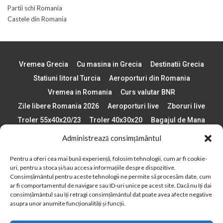
Partii schi Romania
Castele din Romania
Vremea Grecia
Cu masina in Grecia
Destinatii Grecia
Statiuni litoral Turcia
Aeroporturi din Romania
Vremea in Romania
Curs valutar BNR
Zile libere Romania 2026
Aeroporturi live
Zboruri live
Troler 55x40x20/23
Troler 40x30x20
Bagajul de Mana
Paste 2026
Cele mai bune telefoane
Administrează consimțământul
Vigneta Bulgaria 2026
Statiuni schi Bulgaria
Pentru a oferi cea mai bună experiență, folosim tehnologii, cum ar fi cookie-
Plaje din Europa
Concerte Romania 2025
uri, pentru a stoca și/sau accesa informațiile despre dispozitive.
Asigurare de calatorie
Când se schimba ora în 2026
Consimțământul pentru aceste tehnologii ne permite să procesăm date, cum
ar fi comportamentul de navigare sau ID-uri unice pe acest site. Dacă nu îți dai
Calendar Formula 1 sezon 2026
Boarding Pass
consimțământul sau îți retragi consimțământul dat poate avea afecte negative
Despre AirlinesTravel.ro
Politică cookie-uri (UE)
asupra unor anumite funcționalități și funcții.
Politică cookie-uri (Regatul Unit)
Opt-out preferences