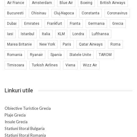
Air France
Amsterdam
Blue Air
Boeing
British Airways
Bucuresti
Chisinau
Cluj-Napoca
Constanta
Coronavirus
Dubai
Emirates
Frankfurt
Franta
Germania
Grecia
Iasi
Istanbul
Italia
KLM
Londra
Lufthansa
Marea Britanie
New York
Paris
Qatar Airways
Roma
Romania
Ryanair
Spania
Statele Unite
TAROM
Timisoara
Turkish Airlines
Viena
Wizz Air
Linkuri utile
Obiective Turistice Grecia
Plaje Grecia
Insule Grecia
Statiuni litoral Bulgaria
Statiuni litoral Romania