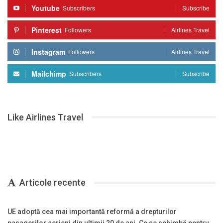
Youtube
Subscribers
Subscribe
Pinterest
Followers
Airlines Travel
Instagram
Followers
Airlines Travel
Mailchimp
Subscribers
Subscribe
Like Airlines Travel
Articole recente
UE adoptă cea mai importantă reformă a drepturilor
pasagerilor aerieni din ultimii 20 de ani. Ce se schimbă pentru