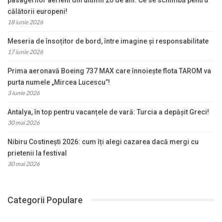
călătorii europeni!
18 iunie 2026
Meseria de însoțitor de bord, între imagine și responsabilitate
17 iunie 2026
Prima aeronavă Boeing 737 MAX care înnoiește flota TAROM va
purta numele „Mircea Lucescu”!
3 iunie 2026
Antalya, în top pentru vacanțele de vară: Turcia a depășit Greci!
30 mai 2026
Nibiru Costinești 2026: cum îți alegi cazarea dacă mergi cu
prietenii la festival
30 mai 2026
Categorii Populare