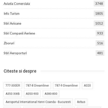
Aviatia Comerciala
3748
Info Turism
1805
Stiri Avioane
1012
Stiri Companii Aeriene
933
Zboruri
516
Stiri Aeroporturi
481
Citeste si despre
777-300ER
787-8 Dreamliner
787-9 Dreamliner
A320
A350 XWB
A350-900
A380-800
Aeroportul International Henri Coanda - Bucuresti
Airbus