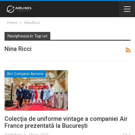
Home
Nina Ricci
Navigheaza in Tag-uri
Nina Ricci
Stiri Companii Aeriene
Colecţia de uniforme vintage a companiei Air
France prezentată la Bucureşti
Sorin Rusi
18 iun. 2013
1