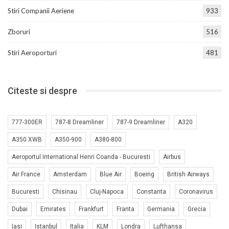
Stiri Companii Aeriene
933
Zboruri
516
Stiri Aeroporturi
481
Citeste si despre
777-300ER
787-8 Dreamliner
787-9 Dreamliner
A320
A350 XWB
A350-900
A380-800
Aeroportul International Henri Coanda - Bucuresti
Airbus
Air France
Amsterdam
Blue Air
Boeing
British Airways
Bucuresti
Chisinau
Cluj-Napoca
Constanta
Coronavirus
Dubai
Emirates
Frankfurt
Franta
Germania
Grecia
Iasi
Istanbul
Italia
KLM
Londra
Lufthansa