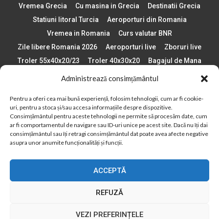
Vremea Grecia
Cu masina in Grecia
Destinatii Grecia
Statiuni litoral Turcia
Aeroporturi din Romania
Vremea in Romania
Curs valutar BNR
Zile libere Romania 2026
Aeroporturi live
Zboruri live
Troler 55x40x20/23
Troler 40x30x20
Bagajul de Mana
Paste 2026
Cele mai bune telefoane
Administrează consimțământul
Vigneta Bulgaria 2026
Statiuni schi Bulgaria
Pentru a oferi cea mai bună experiență, folosim tehnologii, cum ar fi cookie-
Plaje din Europa
Concerte Romania 2025
uri, pentru a stoca și/sau accesa informațiile despre dispozitive.
Asigurare de calatorie
Când se schimba ora în 2026
Consimțământul pentru aceste tehnologii ne permite să procesăm date, cum
ar fi comportamentul de navigare sau ID-uri unice pe acest site. Dacă nu îți dai
Calendar Formula 1 sezon 2026
Boarding Pass
consimțământul sau îți retragi consimțământul dat poate avea afecte negative
asupra unor anumite funcționalități și funcții.
Despre AirlinesTravel.ro
Politică cookie-uri (UE)
Politică cookie-uri (Regatul Unit)
Opt-out preferences
ACCEPTĂ
Cookie Policy (AU)
Politică cookie-uri (ZA)
Politică cookie-uri (Canada)
Politică cookie-uri (BR)
REFUZĂ
2012 - 2025 © Toate drepturile rezervate
VEZI PREFERINȚELE