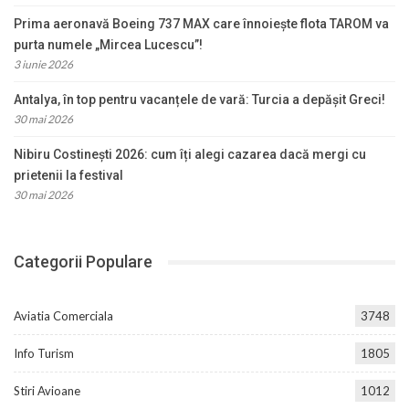
Prima aeronavă Boeing 737 MAX care înnoiește flota TAROM va
purta numele „Mircea Lucescu”!
3 iunie 2026
Antalya, în top pentru vacanțele de vară: Turcia a depășit Greci!
30 mai 2026
Nibiru Costinești 2026: cum îți alegi cazarea dacă mergi cu
prietenii la festival
30 mai 2026
Categorii Populare
Aviatia Comerciala
3748
Info Turism
1805
Stiri Avioane
1012