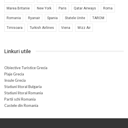
Marea Britanie
New York
Paris
Qatar Airways
Roma
Romania
Ryanair
Spania
Statele Unite
TAROM
Timisoara
Turkish Airlines
Viena
Wizz Air
Linkuri utile
Obiective Turistice Grecia
Plaje Grecia
Insule Grecia
Statiuni litoral Bulgaria
Statiuni litoral Romania
Partii schi Romania
Castele din Romania