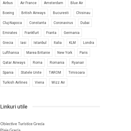
Airbus
Air France
Amsterdam
Blue Air
Boeing
British Airways
Bucuresti
Chisinau
Cluj-Napoca
Constanta
Coronavirus
Dubai
Emirates
Frankfurt
Franta
Germania
Grecia
Iasi
Istanbul
Italia
KLM
Londra
Lufthansa
Marea Britanie
New York
Paris
Qatar Airways
Roma
Romania
Ryanair
Spania
Statele Unite
TAROM
Timisoara
Turkish Airlines
Viena
Wizz Air
Linkuri utile
Obiective Turistice Grecia
Plaje Grecia