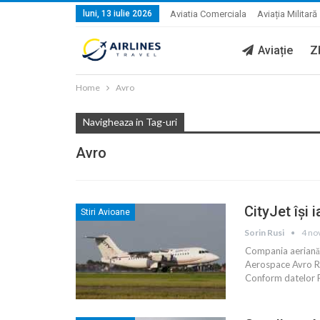
luni, 13 iulie 2026
Aviatia Comerciala
Aviația Militară
Aviație
Z
Home
Avro
Navigheaza in Tag-uri
Avro
CityJet își
Stiri Avioane
Sorin Rusi
4 no
Compania aeriană r
Aerospace Avro RJ
Conform datelor 