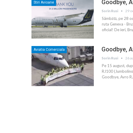
Goodbye, Av
Stiri Avioane
Sorin Rusi
29 o
Sâmbătă, pe 28 oc
ruta Geneva - Brux
oficial! De ieri, B
Goodbye, Av
Aviatia Comerciala
Sorin Rusi
26 a
Pe 15 august, după
RJ100 (Jumbolino)
Goodbye, Avro RJ