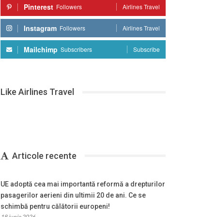
Pinterest
Followers
Airlines Travel
Instagram
Followers
Airlines Travel
Mailchimp
Subscribers
Subscribe
Like Airlines Travel
Articole recente
UE adoptă cea mai importantă reformă a drepturilor
pasagerilor aerieni din ultimii 20 de ani. Ce se
schimbă pentru călătorii europeni!
18 iunie 2026