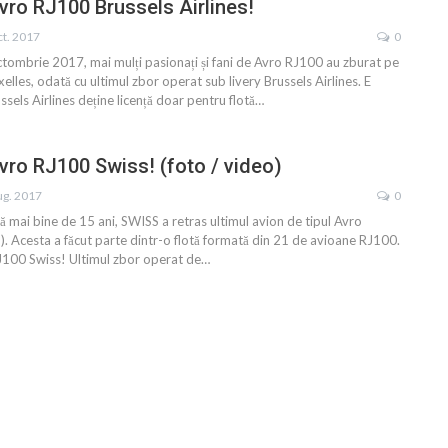
ro RJ100 Brussels Airlines!
ct. 2017
0
tombrie 2017, mai mulți pasionați și fani de Avro RJ100 au zburat pe
elles, odată cu ultimul zbor operat sub livery Brussels Airlines. E
russels Airlines deține licență doar pentru flotă…
ro RJ100 Swiss! (foto / video)
ug. 2017
0
 mai bine de 15 ani, SWISS a retras ultimul avion de tipul Avro
. Acesta a făcut parte dintr-o flotă formată din 21 de avioane RJ100.
100 Swiss! Ultimul zbor operat de…