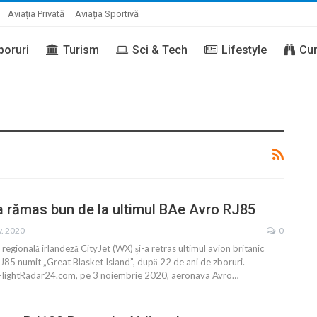
Aviația Privată
Aviația Sportivă
boruri
Turism
Sci & Tech
Lifestyle
Cur
 ia rămas bun de la ultimul BAe Avro RJ85
v. 2020
0
egională irlandeză CityJet (WX) și-a retras ultimul avion britanic
85 numit „Great Blasket Island”, după 22 de ani de zboruri.
FlightRadar24.com, pe 3 noiembrie 2020, aeronava Avro
…