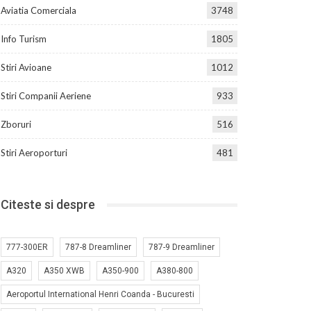
Aviatia Comerciala
3748
Info Turism
1805
Stiri Avioane
1012
Stiri Companii Aeriene
933
Zboruri
516
Stiri Aeroporturi
481
Citeste si despre
777-300ER
787-8 Dreamliner
787-9 Dreamliner
A320
A350 XWB
A350-900
A380-800
Aeroportul International Henri Coanda - Bucuresti