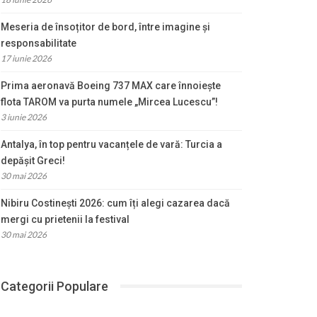
Meseria de însoțitor de bord, între imagine și
responsabilitate
17 iunie 2026
Prima aeronavă Boeing 737 MAX care înnoiește
flota TAROM va purta numele „Mircea Lucescu”!
3 iunie 2026
Antalya, în top pentru vacanțele de vară: Turcia a
depășit Greci!
30 mai 2026
Nibiru Costinești 2026: cum îți alegi cazarea dacă
mergi cu prietenii la festival
30 mai 2026
Categorii Populare