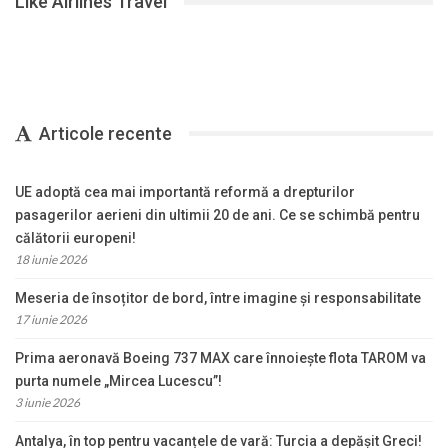
Like Airlines Travel
Articole recente
UE adoptă cea mai importantă reformă a drepturilor
pasagerilor aerieni din ultimii 20 de ani. Ce se schimbă pentru
călătorii europeni!
18 iunie 2026
Meseria de însoțitor de bord, între imagine și responsabilitate
17 iunie 2026
Prima aeronavă Boeing 737 MAX care înnoiește flota TAROM va
purta numele „Mircea Lucescu”!
3 iunie 2026
Antalya, în top pentru vacanțele de vară: Turcia a depășit Greci!