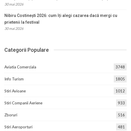
30 mai 2026
Nibiru Costinești 2026: cum îți alegi cazarea dacă mergi cu
prietenii la festival
30 mai 2026
Categorii Populare
Aviatia Comerciala
3748
Info Turism
1805
Stiri Avioane
1012
Stiri Companii Aeriene
933
Zboruri
516
Stiri Aeroporturi
481