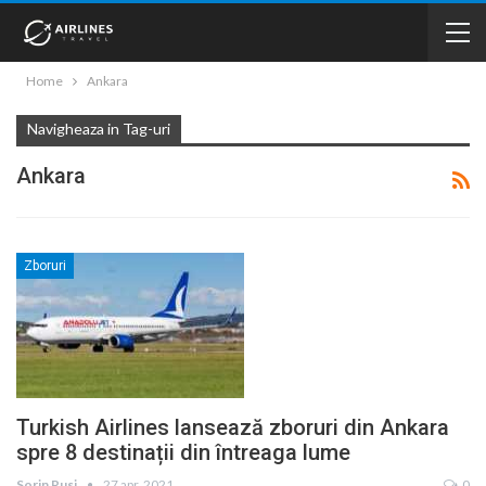
Home
Ankara
Navigheaza in Tag-uri
Ankara
Zboruri
Turkish Airlines lansează zboruri din Ankara
spre 8 destinații din întreaga lume
Sorin Rusi
27 apr. 2021
0