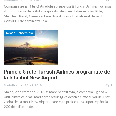
Compania aeriană turcă Anadolujet (subsidiară Turkish Airlines) va lansa
zboruri directe de la Ankara spre Amsterdam, Teheran, Kiev, Köln,
München, Basel, Geneva și Lyon. Acest lucru a fost afirmat de șeful
Consiliului de administrație al
…
Aviatia Comerciala
Primele 5 rute Turkish Airlines programate de
la Istanbul New Airport
Sorin Rusi
28 oct. 2018
1
Mâine, 29 octombrie 2018, zi mare pentru aviația comercială globală.
Unul dintre cele mai mari aeroporturi își va deschide oficial porțile. Este
vorba de Istanbul New Airport, care este proiectat să suporte până la
200 de milioane de…