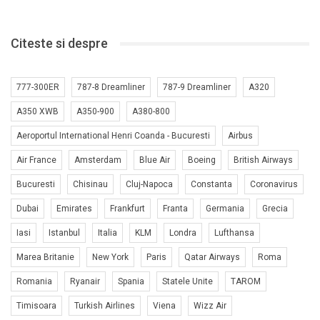
Citeste si despre
777-300ER
787-8 Dreamliner
787-9 Dreamliner
A320
A350 XWB
A350-900
A380-800
Aeroportul International Henri Coanda - Bucuresti
Airbus
Air France
Amsterdam
Blue Air
Boeing
British Airways
Bucuresti
Chisinau
Cluj-Napoca
Constanta
Coronavirus
Dubai
Emirates
Frankfurt
Franta
Germania
Grecia
Iasi
Istanbul
Italia
KLM
Londra
Lufthansa
Marea Britanie
New York
Paris
Qatar Airways
Roma
Romania
Ryanair
Spania
Statele Unite
TAROM
Timisoara
Turkish Airlines
Viena
Wizz Air