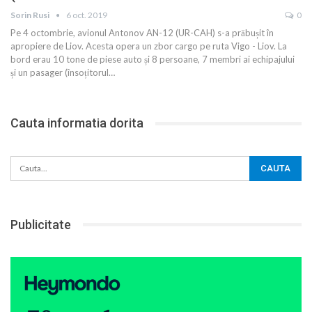
Sorin Rusi
6 oct. 2019
0
Pe 4 octombrie, avionul Antonov AN-12 (UR-CAH) s-a prăbușit în
apropiere de Liov. Acesta opera un zbor cargo pe ruta Vigo - Liov. La
bord erau 10 tone de piese auto și 8 persoane, 7 membri ai echipajului
și un pasager (însoțitorul
…
Cauta informatia dorita
Publicitate