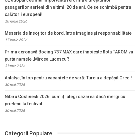
pasagerilor aerieni din ultimii 20 de ani. Ce se schimbă pentru
călătorii europeni!
18 iunie 2026
Meseria de însoțitor de bord, între imagine și responsabilitate
17 iunie 2026
Prima aeronavă Boeing 737 MAX care înnoiește flota TAROM va
purta numele „Mircea Lucescu”!
3 iunie 2026
Antalya, în top pentru vacanțele de vară: Turcia a depășit Greci!
30 mai 2026
Nibiru Costinești 2026: cum îți alegi cazarea dacă mergi cu
prietenii la festival
30 mai 2026
Categorii Populare