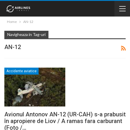
Home
AN-12
Navigheaza in Tag-uri
AN-12
Accidente aviatice
Avionul Antonov AN-12 (UR-CAH) s-a prabusit
în apropiere de Liov / A ramas fara carburant
(Foto /…