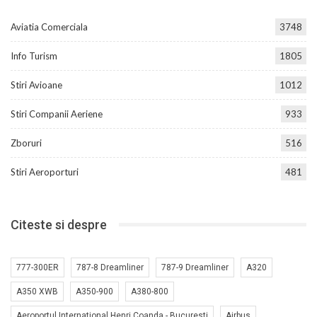
Aviatia Comerciala
3748
Info Turism
1805
Stiri Avioane
1012
Stiri Companii Aeriene
933
Zboruri
516
Stiri Aeroporturi
481
Citeste si despre
777-300ER
787-8 Dreamliner
787-9 Dreamliner
A320
A350 XWB
A350-900
A380-800
Aeroportul International Henri Coanda - Bucuresti
Airbus