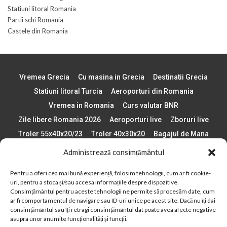
Statiuni litoral Romania
Partii schi Romania
Castele din Romania
Vremea Grecia
Cu masina in Grecia
Destinatii Grecia
Statiuni litoral Turcia
Aeroporturi din Romania
Vremea in Romania
Curs valutar BNR
Zile libere Romania 2026
Aeroporturi live
Zboruri live
Troler 55x40x20/23
Troler 40x30x20
Bagajul de Mana
Paste 2026
Cele mai bune telefoane
Administrează consimțământul
Vigneta Bulgaria 2026
Statiuni schi Bulgaria
Pentru a oferi cea mai bună experiență, folosim tehnologii, cum ar fi cookie-
Plaje din Europa
Concerte Romania 2025
uri, pentru a stoca și/sau accesa informațiile despre dispozitive.
Asigurare de calatorie
Când se schimba ora în 2026
Consimțământul pentru aceste tehnologii ne permite să procesăm date, cum
ar fi comportamentul de navigare sau ID-uri unice pe acest site. Dacă nu îți dai
Calendar Formula 1 sezon 2026
Boarding Pass
consimțământul sau îți retragi consimțământul dat poate avea afecte negative
Despre AirlinesTravel.ro
Politică cookie-uri (UE)
asupra unor anumite funcționalități și funcții.