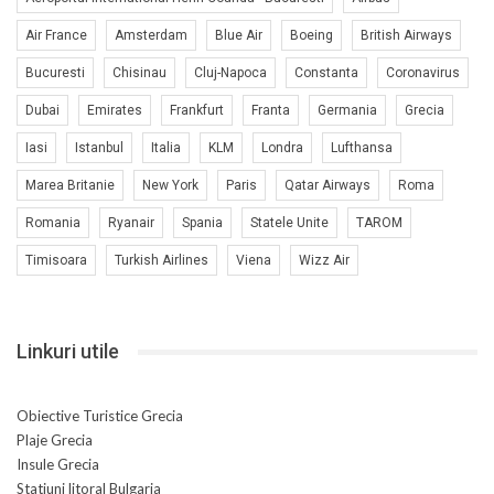
Air France
Amsterdam
Blue Air
Boeing
British Airways
Bucuresti
Chisinau
Cluj-Napoca
Constanta
Coronavirus
Dubai
Emirates
Frankfurt
Franta
Germania
Grecia
Iasi
Istanbul
Italia
KLM
Londra
Lufthansa
Marea Britanie
New York
Paris
Qatar Airways
Roma
Romania
Ryanair
Spania
Statele Unite
TAROM
Timisoara
Turkish Airlines
Viena
Wizz Air
Linkuri utile
Obiective Turistice Grecia
Plaje Grecia
Insule Grecia
Statiuni litoral Bulgaria