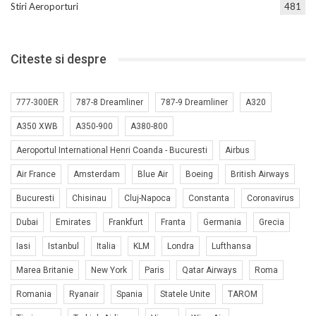
Stiri Aeroporturi
481
Citeste si despre
777-300ER
787-8 Dreamliner
787-9 Dreamliner
A320
A350 XWB
A350-900
A380-800
Aeroportul International Henri Coanda - Bucuresti
Airbus
Air France
Amsterdam
Blue Air
Boeing
British Airways
Bucuresti
Chisinau
Cluj-Napoca
Constanta
Coronavirus
Dubai
Emirates
Frankfurt
Franta
Germania
Grecia
Iasi
Istanbul
Italia
KLM
Londra
Lufthansa
Marea Britanie
New York
Paris
Qatar Airways
Roma
Romania
Ryanair
Spania
Statele Unite
TAROM