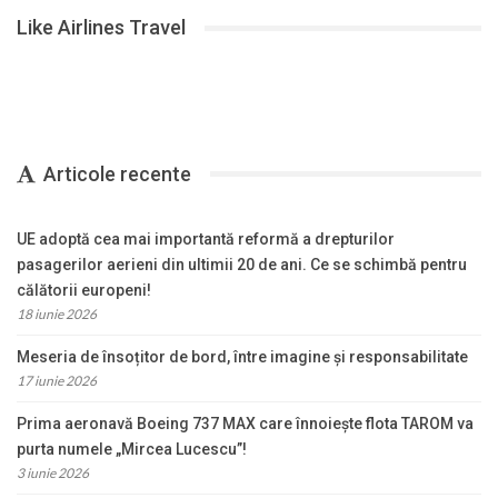
Like Airlines Travel
Articole recente
UE adoptă cea mai importantă reformă a drepturilor
pasagerilor aerieni din ultimii 20 de ani. Ce se schimbă pentru
călătorii europeni!
18 iunie 2026
Meseria de însoțitor de bord, între imagine și responsabilitate
17 iunie 2026
Prima aeronavă Boeing 737 MAX care înnoiește flota TAROM va
purta numele „Mircea Lucescu”!
3 iunie 2026