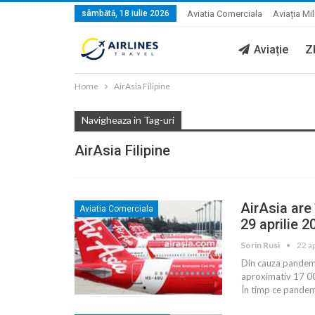
sâmbătă, 18 iulie 2026
Aviatia Comerciala
Aviația Mil
Aviație
Z
Home
AirAsia Filipine
Navigheaza in Tag-uri
AirAsia Filipine
AirAsia are 
Aviatia Comerciala
29 aprilie 2
Sorin Rusi
22 a
Din cauza pandemi
aproximativ 17 000
În timp ce pandemi