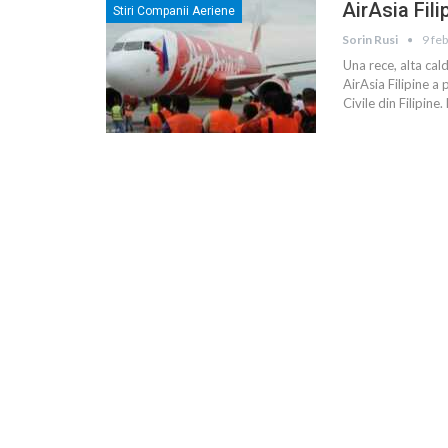
AirAsia Fili
Stiri Companii Aeriene
Sorin Rusi
9 fe
Una rece, alta cal
AirAsia Filipine a 
Civile din Filipin