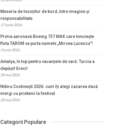
Meseria de însoțitor de bord, între imagine și
responsabilitate
17 iunie 2026
Prima aeronavă Boeing 737 MAX care înnoiește
flota TAROM va purta numele „Mircea Lucescu”!
3 iunie 2026
Antalya, în top pentru vacanțele de vară: Turcia a
depășit Greci!
30 mai 2026
Nibiru Costinești 2026: cum îți alegi cazarea dacă
mergi cu prietenii la festival
30 mai 2026
Categorii Populare