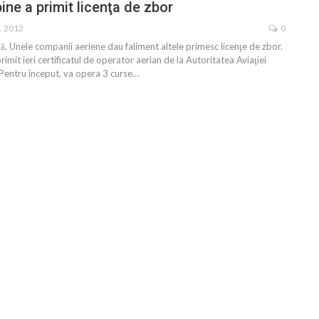
pine a primit licenţa de zbor
b. 2012
0
dă. Unele companii aeriene dau faliment altele primesc licenţe de zbor.
primit ieri certificatul de operator aerian de la Autoritatea Aviaţiei
e. Pentru început, va opera 3 curse…