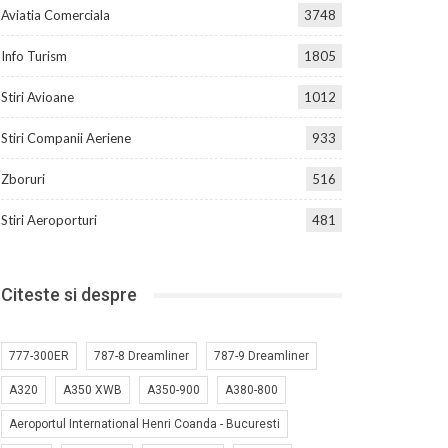
Aviatia Comerciala
3748
Info Turism
1805
Stiri Avioane
1012
Stiri Companii Aeriene
933
Zboruri
516
Stiri Aeroporturi
481
Citeste si despre
777-300ER
787-8 Dreamliner
787-9 Dreamliner
A320
A350 XWB
A350-900
A380-800
Aeroportul International Henri Coanda - Bucuresti