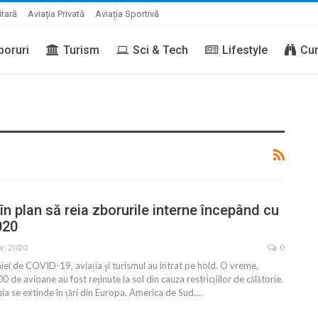
itară
Aviația Privată
Aviația Sportivă
boruri
Turism
Sci & Tech
Lifestyle
Cur
în plan să reia zborurile interne începând cu
020
pr. 2020
0
ei de COVID-19, aviația și turismul au intrat pe hold. O vreme,
 de avioane au fost reținute la sol din cauza restricțiilor de călătorie.
a se extinde în țări din Europa, America de Sud,
…