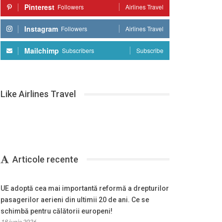
Pinterest
Followers
Airlines Travel
Instagram
Followers
Airlines Travel
Mailchimp
Subscribers
Subscribe
Like Airlines Travel
Articole recente
UE adoptă cea mai importantă reformă a drepturilor
pasagerilor aerieni din ultimii 20 de ani. Ce se
schimbă pentru călătorii europeni!
18 iunie 2026