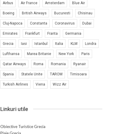
Airbus
Air France
Amsterdam
Blue Air
Boeing
British Airways
Bucuresti
Chisinau
Cluj-Napoca
Constanta
Coronavirus
Dubai
Emirates
Frankfurt
Franta
Germania
Grecia
Iasi
Istanbul
Italia
KLM
Londra
Lufthansa
Marea Britanie
New York
Paris
Qatar Airways
Roma
Romania
Ryanair
Spania
Statele Unite
TAROM
Timisoara
Turkish Airlines
Viena
Wizz Air
Linkuri utile
Obiective Turistice Grecia
Plaje Grecia