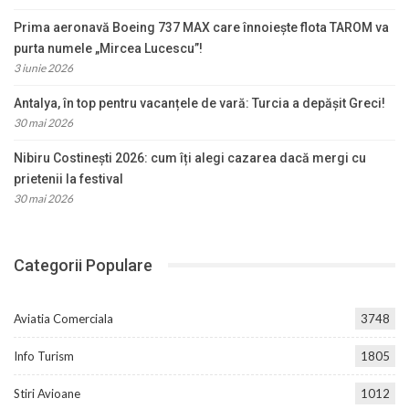
Prima aeronavă Boeing 737 MAX care înnoiește flota TAROM va
purta numele „Mircea Lucescu”!
3 iunie 2026
Antalya, în top pentru vacanțele de vară: Turcia a depășit Greci!
30 mai 2026
Nibiru Costinești 2026: cum îți alegi cazarea dacă mergi cu
prietenii la festival
30 mai 2026
Categorii Populare
Aviatia Comerciala
3748
Info Turism
1805
Stiri Avioane
1012