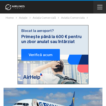
Home
Aviație
Aviația Comercială
Aviatia Comerciala