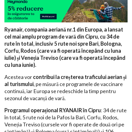
Ryanair, compania aeriană nr.1 din Europa, a lansat
cel mai amplu program de vară din Cipru, cu 34 de
rute în total, inclusiv 5 rute noi spre Bari, Bologna,
Corfu, Rodos (care va fi operată începând cu luna
iulie) și Veneția Treviso (care va fi operată începând
cu luna iunie).
Acestea vor
contribui la creșterea traficului aerian și
al turismului
, pe măsură ce programele de vaccinare
continuă, iar Europa se redeschide la timp pentru
sezonul de vacanță de vară.
Programul operațional RYANAIR în Cipru
: 34 de rute
în total, 5 rute noi de la Pafos la Bari, Corfu, Rodos,
Veneția Treviso (cursele vor fi operate de două ori pe
săptămână) și Bologna (cursă săptămânală) și 106