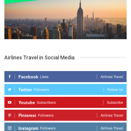
Airlines Travel in Social Media
Facebook
Likes
Airlines Travel
Twitter
Followers
Follow Us
Youtube
Subscribers
Subscribe
Pinterest
Followers
Airlines Travel
Instagram
Followers
Airlines Travel