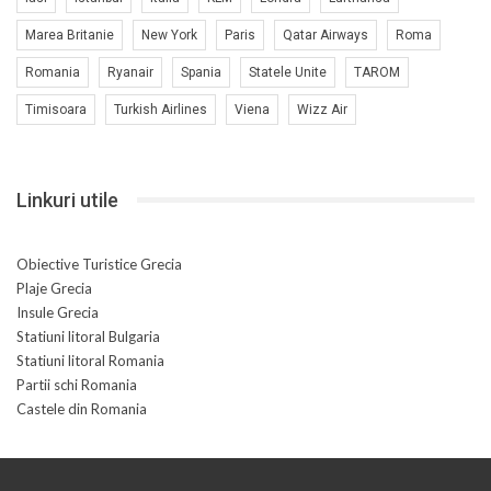
Marea Britanie
New York
Paris
Qatar Airways
Roma
Romania
Ryanair
Spania
Statele Unite
TAROM
Timisoara
Turkish Airlines
Viena
Wizz Air
Linkuri utile
Obiective Turistice Grecia
Plaje Grecia
Insule Grecia
Statiuni litoral Bulgaria
Statiuni litoral Romania
Partii schi Romania
Castele din Romania