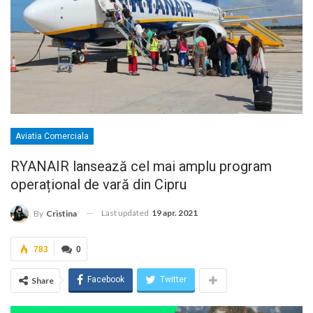
Aviatia Comerciala
RYANAIR lansează cel mai amplu program
operațional de vară din Cipru
Last updated
19 apr. 2021
By
Cristina
783
0
Facebook
Twitter
Share