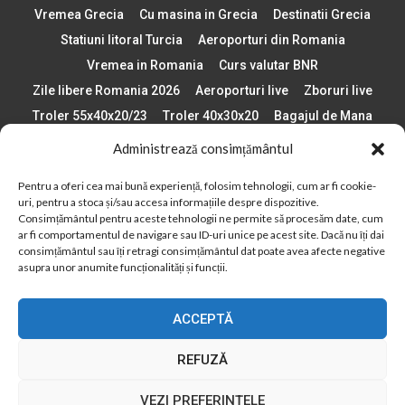
Vremea Grecia
Cu masina in Grecia
Destinatii Grecia
Statiuni litoral Turcia
Aeroporturi din Romania
Vremea in Romania
Curs valutar BNR
Zile libere Romania 2026
Aeroporturi live
Zboruri live
Troler 55x40x20/23
Troler 40x30x20
Bagajul de Mana
Paste 2026
Cele mai bune telefoane
Administrează consimțământul
Vigneta Bulgaria 2026
Statiuni schi Bulgaria
Pentru a oferi cea mai bună experiență, folosim tehnologii, cum ar fi cookie-
Plaje din Europa
Concerte Romania 2025
uri, pentru a stoca și/sau accesa informațiile despre dispozitive.
Asigurare de calatorie
Când se schimba ora în 2026
Consimțământul pentru aceste tehnologii ne permite să procesăm date, cum
ar fi comportamentul de navigare sau ID-uri unice pe acest site. Dacă nu îți dai
Calendar Formula 1 sezon 2026
Boarding Pass
consimțământul sau îți retragi consimțământul dat poate avea afecte negative
Despre AirlinesTravel.ro
Politică cookie-uri (UE)
asupra unor anumite funcționalități și funcții.
Politică cookie-uri (Regatul Unit)
Opt-out preferences
ACCEPTĂ
Cookie Policy (AU)
Politică cookie-uri (ZA)
Politică cookie-uri (Canada)
Politică cookie-uri (BR)
REFUZĂ
2012 - 2025 © Toate drepturile rezervate
VEZI PREFERINȚELE