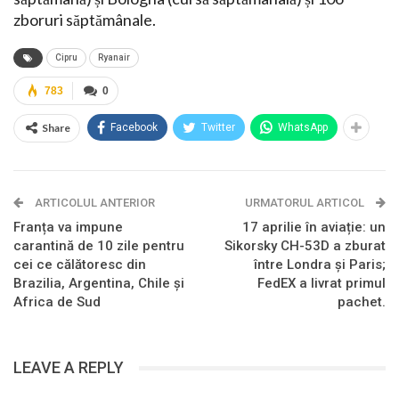
zboruri săptămânale.
Cipru
Ryanair
783
0
Share
Facebook
Twitter
WhatsApp
ARTICOLUL ANTERIOR
URMATORUL ARTICOL
Franța va impune
17 aprilie în aviație: un
carantină de 10 zile pentru
Sikorsky CH-53D a zburat
cei ce călătoresc din
între Londra și Paris;
Brazilia, Argentina, Chile și
FedEX a livrat primul
Africa de Sud
pachet.
LEAVE A REPLY