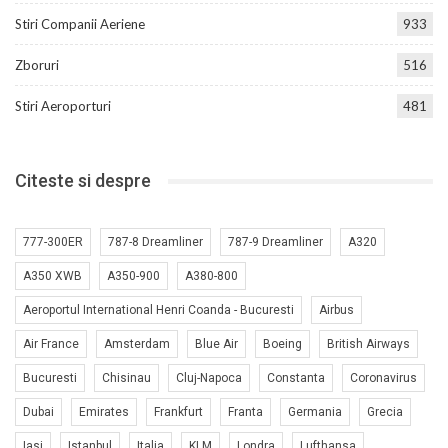
Stiri Companii Aeriene
933
Zboruri
516
Stiri Aeroporturi
481
Citeste si despre
777-300ER
787-8 Dreamliner
787-9 Dreamliner
A320
A350 XWB
A350-900
A380-800
Aeroportul International Henri Coanda - Bucuresti
Airbus
Air France
Amsterdam
Blue Air
Boeing
British Airways
Bucuresti
Chisinau
Cluj-Napoca
Constanta
Coronavirus
Dubai
Emirates
Frankfurt
Franta
Germania
Grecia
Iasi
Istanbul
Italia
KLM
Londra
Lufthansa