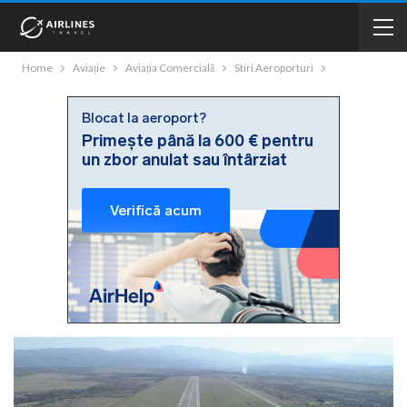
Home
Aviație
Aviația Comercială
Stiri Aeroporturi