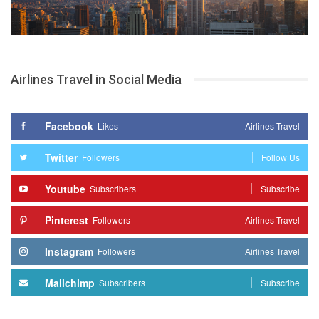
Airlines Travel in Social Media
Facebook
Likes
Airlines Travel
Twitter
Followers
Follow Us
Youtube
Subscribers
Subscribe
Pinterest
Followers
Airlines Travel
Instagram
Followers
Airlines Travel
Mailchimp
Subscribers
Subscribe