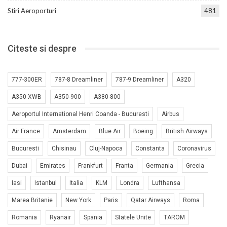
Stiri Aeroporturi
481
Citeste si despre
777-300ER
787-8 Dreamliner
787-9 Dreamliner
A320
A350 XWB
A350-900
A380-800
Aeroportul International Henri Coanda - Bucuresti
Airbus
Air France
Amsterdam
Blue Air
Boeing
British Airways
Bucuresti
Chisinau
Cluj-Napoca
Constanta
Coronavirus
Dubai
Emirates
Frankfurt
Franta
Germania
Grecia
Iasi
Istanbul
Italia
KLM
Londra
Lufthansa
Marea Britanie
New York
Paris
Qatar Airways
Roma
Romania
Ryanair
Spania
Statele Unite
TAROM