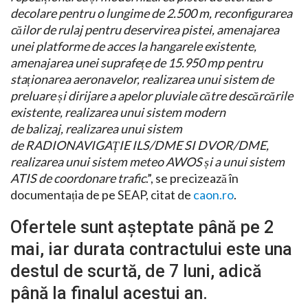
decolare pentru o lungime de 2.500 m, reconfigurarea
căilor de rulaj pentru deservirea pistei, amenajarea
unei platforme de acces la hangarele existente,
amenajarea unei suprafețe de 15.950 mp pentru
staționarea aeronavelor, realizarea unui sistem de
preluare și dirijare a apelor pluviale către descărcările
existente, realizarea unui sistem modern
de balizaj, realizarea unui sistem
de RADIONAVIGAȚIE ILS/DME SI DVOR/DME,
realizarea unui sistem meteo AWOS și a unui sistem
ATIS de coordonare trafic
.”, se precizează în
documentația de pe SEAP, citat de
caon.ro
.
Ofertele sunt așteptate până pe 2
mai, iar durata contractului este una
destul de scurtă, de 7 luni, adică
până la finalul acestui an.