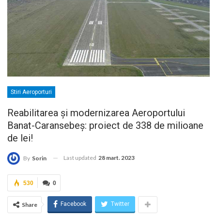
Stiri Aeroporturi
Reabilitarea și modernizarea Aeroportului
Banat-Caransebeș: proiect de 338 de milioane
de lei!
Last updated
28 mart. 2023
By
Sorin
530
0
Facebook
Twitter
Share