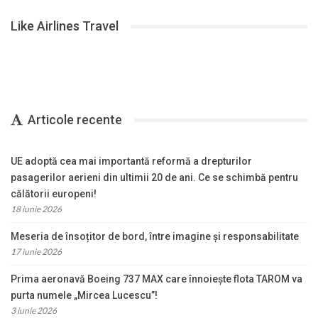
Like Airlines Travel
Articole recente
UE adoptă cea mai importantă reformă a drepturilor
pasagerilor aerieni din ultimii 20 de ani. Ce se schimbă pentru
călătorii europeni!
18 iunie 2026
Meseria de însoțitor de bord, între imagine și responsabilitate
17 iunie 2026
Prima aeronavă Boeing 737 MAX care înnoiește flota TAROM va
purta numele „Mircea Lucescu”!
3 iunie 2026