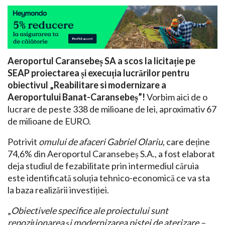
Aeroportul Caransebeș SA a scos la licitație pe
SEAP proiectarea și execuția lucrărilor pentru
obiectivul „Reabilitare si modernizare a
Aeroportului Banat-Caransebeș”!
Vorbim aici de o
lucrare de peste 338 de milioane de lei, aproximativ 67
de milioane de EURO.
Potrivit
omului de afaceri Gabriel Olariu
, care deține
74,6% din Aeroportul Caransebeș S.A., a fost elaborat
deja studiul de fezabilitate prin intermediul căruia
este identificată soluția tehnico-economică ce va sta
la baza realizării investiției.
„
Obiectivele specifice ale proiectului sunt
repoziționarea și modernizarea pistei de aterizare –