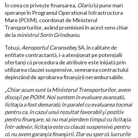
În ceea ce privește finanțarea,
Olariu
își pune mari
speranțe în Programul Operational Infrastructura
Mare (POIM), coordonat de Ministerul
Transporturilor, având promisiuni în acest sens chiar
de la
ministrul Sorin Grindeanu
.
Totuși,
Aeroportul Caransebeș
SA, în calitate de
entitate contractantă, i-a atenționat pe potențialii
ofertanți că procedura de atribuire este inițiată prin
utilizarea clauzei suspensive, semnarea contractului
depinzând de aprobarea finanțării nerambursabile.
„
Chiar acum sunt la Ministerul Transporturilor, avem
discuţii pe POIM. Noi suntem în evaluare avansată,
licitaţia a fost demarată în paralel cu evaluarea tocmai
pentru ca, în cazul unui rezultat favorabil şi pozitiv
pentru finanţare, să nu mai pierdem timpul cu licitaţia.
Într-adevăr, licitaţia este cu clauză suspensivă pentru
că nu avem garanţia finanţării. Dar eu sper că lucrurile