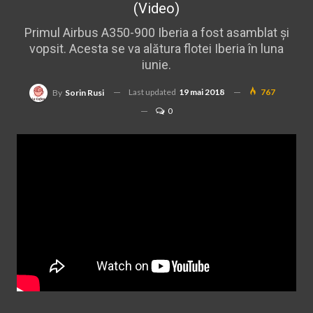
(Video)
Primul Airbus A350-900 Iberia a fost asamblat și
vopsit. Acesta se va alătura flotei Iberia în luna
iunie.
Last updated
19 mai 2018
767
By
Sorin Rusi
0