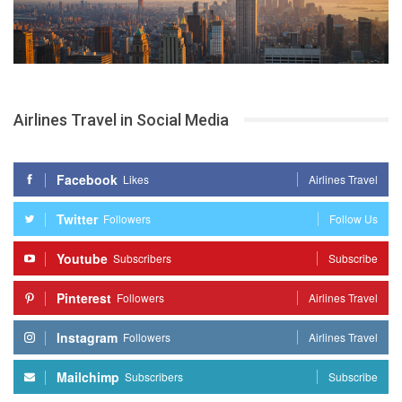
Airlines Travel in Social Media
Facebook
Likes
Airlines Travel
Twitter
Followers
Follow Us
Youtube
Subscribers
Subscribe
Pinterest
Followers
Airlines Travel
Instagram
Followers
Airlines Travel
Mailchimp
Subscribers
Subscribe