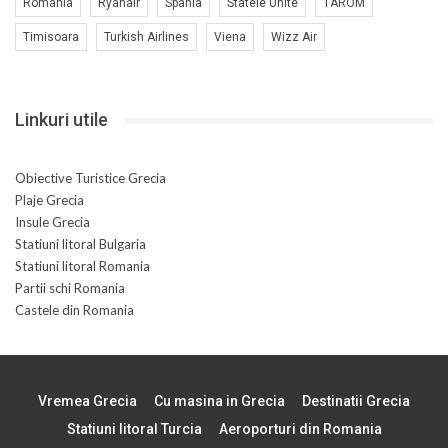
Romania
Ryanair
Spania
Statele Unite
TAROM
Timisoara
Turkish Airlines
Viena
Wizz Air
Linkuri utile
Obiective Turistice Grecia
Plaje Grecia
Insule Grecia
Statiuni litoral Bulgaria
Statiuni litoral Romania
Partii schi Romania
Castele din Romania
Vremea Grecia
Cu masina in Grecia
Destinatii Grecia
Statiuni litoral Turcia
Aeroporturi din Romania