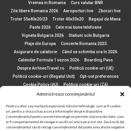
Vremea in Romania
Curs valutar BNR
Zile libere Romania 2026
Aeroporturi live
Zboruri live
Troler 55x40x20/23
Troler 40x30x20
Bagajul de Mana
Paste 2026
Cele mai bune telefoane
Vigneta Bulgaria 2026
Statiuni schi Bulgaria
Plaje din Europa
Concerte Romania 2025
Asigurare de calatorie
Când se schimba ora în 2026
Calendar Formula 1 sezon 2026
Boarding Pass
Despre AirlinesTravel.ro
Politică cookie-uri (UE)
Politică cookie-uri (Regatul Unit)
Opt-out preferences
Cookie Policy (AU)
Politică cookie-uri (ZA)
Politică cookie-uri (Canada)
Politică cookie-uri (BR)
Administrează consimțământul
Pentru a oferi cea mai bună experiență, folosim tehnologii, cum ar fi cookie-
2012 - 2025 © Toate drepturile rezervate
uri, pentru a stoca și/sau accesa informațiile despre dispozitive.
Consimțământul pentru aceste tehnologii ne permite să procesăm date, cum
Din 2012, AirlinesTravel.ro este o platformă de informare online,
ar fi comportamentul de navigare sau ID-uri unice pe acest site. Dacă nu îți dai
specializată în aviație și turism!
consimțământul sau îți retragi consimțământul dat poate avea afecte negative