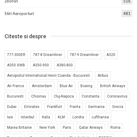
Zboruri
516
Stiri Aeroporturi
481
Citeste si despre
777-300ER
787-8 Dreamliner
787-9 Dreamliner
A320
A350 XWB
A350-900
A380-800
Aeroportul International Henri Coanda - Bucuresti
Airbus
Air France
Amsterdam
Blue Air
Boeing
British Airways
Bucuresti
Chisinau
Cluj-Napoca
Constanta
Coronavirus
Dubai
Emirates
Frankfurt
Franta
Germania
Grecia
Iasi
Istanbul
Italia
KLM
Londra
Lufthansa
Marea Britanie
New York
Paris
Qatar Airways
Roma