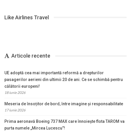
Like Airlines Travel
Articole recente
UE adoptă cea mai importantă reformă a drepturilor
pasagerilor aerieni din ultimii 20 de ani. Ce se schimbă pentru
călătorii europeni!
18 iunie 2026
Meseria de însoțitor de bord, între imagine și responsabilitate
17 iunie 2026
Prima aeronavă Boeing 737 MAX care înnoiește flota TAROM va
purta numele „Mircea Lucescu”!