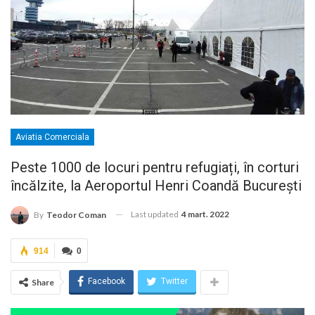
Aviatia Comerciala
Peste 1000 de locuri pentru refugiați, în corturi
încălzite, la Aeroportul Henri Coandă București
Last updated
4 mart. 2022
By
Teodor Coman
914
0
Facebook
Twitter
Share