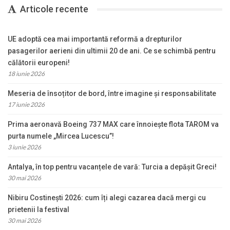
Articole recente
UE adoptă cea mai importantă reformă a drepturilor
pasagerilor aerieni din ultimii 20 de ani. Ce se schimbă pentru
călătorii europeni!
18 iunie 2026
Meseria de însoțitor de bord, între imagine și responsabilitate
17 iunie 2026
Prima aeronavă Boeing 737 MAX care înnoiește flota TAROM va
purta numele „Mircea Lucescu”!
3 iunie 2026
Antalya, în top pentru vacanțele de vară: Turcia a depășit Greci!
30 mai 2026
Nibiru Costinești 2026: cum îți alegi cazarea dacă mergi cu
prietenii la festival
30 mai 2026