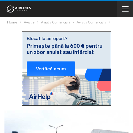
Home
Aviație
Aviația Comercială
Aviatia Comerciala