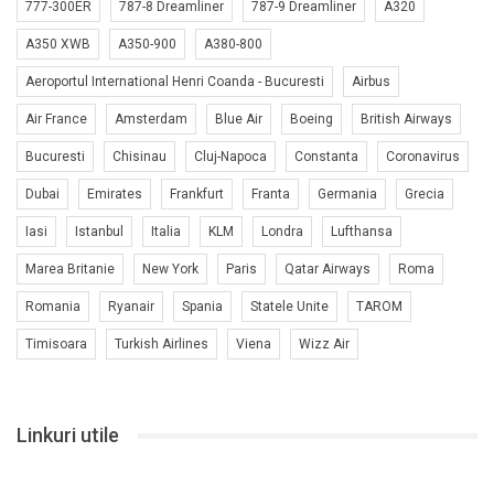
777-300ER
787-8 Dreamliner
787-9 Dreamliner
A320
A350 XWB
A350-900
A380-800
Aeroportul International Henri Coanda - Bucuresti
Airbus
Air France
Amsterdam
Blue Air
Boeing
British Airways
Bucuresti
Chisinau
Cluj-Napoca
Constanta
Coronavirus
Dubai
Emirates
Frankfurt
Franta
Germania
Grecia
Iasi
Istanbul
Italia
KLM
Londra
Lufthansa
Marea Britanie
New York
Paris
Qatar Airways
Roma
Romania
Ryanair
Spania
Statele Unite
TAROM
Timisoara
Turkish Airlines
Viena
Wizz Air
Linkuri utile