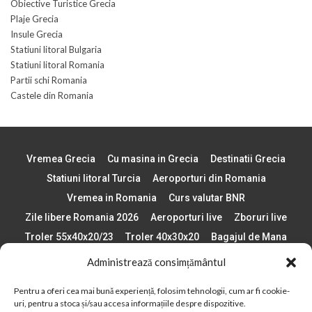
Obiective Turistice Grecia
Plaje Grecia
Insule Grecia
Statiuni litoral Bulgaria
Statiuni litoral Romania
Partii schi Romania
Castele din Romania
Vremea Grecia
Cu masina in Grecia
Destinatii Grecia
Statiuni litoral Turcia
Aeroporturi din Romania
Vremea in Romania
Curs valutar BNR
Zile libere Romania 2026
Aeroporturi live
Zboruri live
Troler 55x40x20/23
Troler 40x30x20
Bagajul de Mana
Paste 2026
Cele mai bune telefoane
Administrează consimțământul
Vigneta Bulgaria 2026
Statiuni schi Bulgaria
Pentru a oferi cea mai bună experiență, folosim tehnologii, cum ar fi cookie-
Plaje din Europa
Concerte Romania 2025
uri, pentru a stoca și/sau accesa informațiile despre dispozitive.