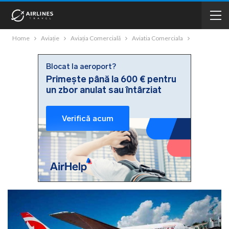
Home
Aviație
Aviația Comercială
Aviatia Comerciala