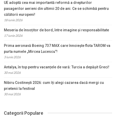
UE adoptă cea mai importantă reformă a drepturilor
pasagerilor aerieni din ultimii 20 de ani. Ce se schimbă pentru
călătorii europeni!
18 iunie 2026
Meseria de însoțitor de bord, între imagine și responsabilitate
17 iunie 2026
Prima aeronavă Boeing 737 MAX care înnoiește flota TAROM va
purta numele „Mircea Lucescu”!
3 iunie 2026
Antalya, în top pentru vacanțele de vară: Turcia a depășit Greci!
30 mai 2026
Nibiru Costinești 2026: cum îți alegi cazarea dacă mergi cu
prietenii la festival
30 mai 2026
Categorii Populare