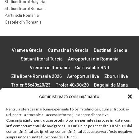
Statiuni litoral Bulgaria
Statiuni litoral Romania
Partii schi Romania
Castele din Romania
Vremea Grecia
Cu masina in Grecia
Destinatii Grecia
Statiuni litoral Turcia
Aeroporturi din Romania
Vremea in Romania
Curs valutar BNR
Zile libere Romania 2026
Aeroporturi live
Zboruri live
Troler 55x40x20/23
Troler 40x30x20
Bagajul de Mana
Paste 2026
Cele mai bune telefoane
Administrează consimțământul
Vigneta Bulgaria 2026
Statiuni schi Bulgaria
Pentru a oferi cea mai bună experiență, folosim tehnologii, cum ar fi cookie-
Plaje din Europa
Concerte Romania 2025
uri, pentru a stoca și/sau accesa informațiile despre dispozitive.
Asigurare de calatorie
Când se schimba ora în 2026
Consimțământul pentru aceste tehnologii ne permite să procesăm date, cum
ar fi comportamentul de navigare sau ID-uri unice pe acest site. Dacă nu îți dai
Calendar Formula 1 sezon 2026
Boarding Pass
consimțământul sau îți retragi consimțământul dat poate avea afecte negative
Despre AirlinesTravel.ro
Politică cookie-uri (UE)
asupra unor anumite funcționalități și funcții.