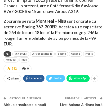
a fost înfiinţată în 2013 şi face parte din grupul Air
Canada. În prezent, are o flotă formată din 6 avioane
B767-300ER şi 15 aeronave Airbus A319.
Zborurile pe ruta
Montreal – Nisa
sunt onorate cu
aeronave
Boeing 767-300ER
. Acestea au o capacitate
de 264 de locuri: 18 locuri la Premium rouge şi 246 la
rouge. Tarifele biletelor de avion pornesc de la 499
EUR.
767-300ER
Air Canada Rouge
Boeing
Canada
Franta
Montreal
Nisa
742
0
Share
Facebook
Twitter
WhatsApp
ARTICOLUL ANTERIOR
URMATORUL ARTICOL
Airbus pregăteşte o nouă
Live: Asiana Airlines intră