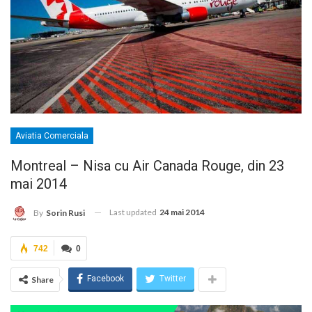
Aviatia Comerciala
Montreal – Nisa cu Air Canada Rouge, din 23
mai 2014
Last updated
24 mai 2014
By
Sorin Rusi
742
0
Facebook
Twitter
Share