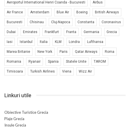
Aeroportul International Henri Coanda - Bucuresti
Airbus
Air France
Amsterdam
Blue Air
Boeing
British Airways
Bucuresti
Chisinau
Cluj-Napoca
Constanta
Coronavirus
Dubai
Emirates
Frankfurt
Franta
Germania
Grecia
Iasi
Istanbul
Italia
KLM
Londra
Lufthansa
Marea Britanie
New York
Paris
Qatar Airways
Roma
Romania
Ryanair
Spania
Statele Unite
TAROM
Timisoara
Turkish Airlines
Viena
Wizz Air
Linkuri utile
Obiective Turistice Grecia
Plaje Grecia
Insule Grecia