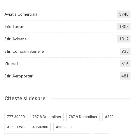
Aviatia Comerciala
3748
Info Turism
1805
Stiri Avioane
1012
Stiri Companii Aeriene
933
Zboruri
516
Stiri Aeroporturi
481
Citeste si despre
777-300ER
787-8 Dreamliner
787-9 Dreamliner
A320
A350 XWB
A350-900
A380-800