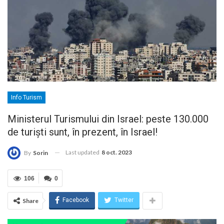
Info Turism
Ministerul Turismului din Israel: peste 130.000
de turiști sunt, în prezent, în Israel!
Last updated
8 oct. 2023
By
Sorin
106
0
Facebook
Twitter
Share