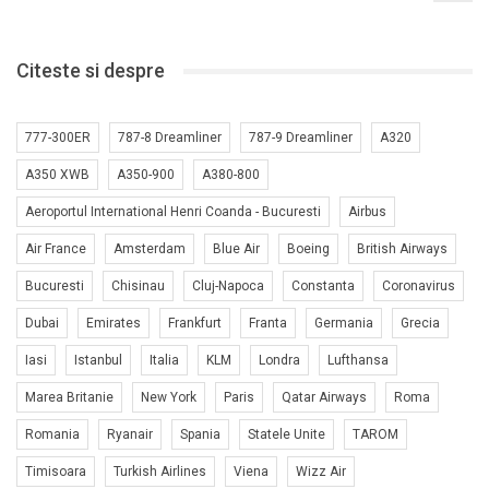
Citeste si despre
777-300ER
787-8 Dreamliner
787-9 Dreamliner
A320
A350 XWB
A350-900
A380-800
Aeroportul International Henri Coanda - Bucuresti
Airbus
Air France
Amsterdam
Blue Air
Boeing
British Airways
Bucuresti
Chisinau
Cluj-Napoca
Constanta
Coronavirus
Dubai
Emirates
Frankfurt
Franta
Germania
Grecia
Iasi
Istanbul
Italia
KLM
Londra
Lufthansa
Marea Britanie
New York
Paris
Qatar Airways
Roma
Romania
Ryanair
Spania
Statele Unite
TAROM
Timisoara
Turkish Airlines
Viena
Wizz Air