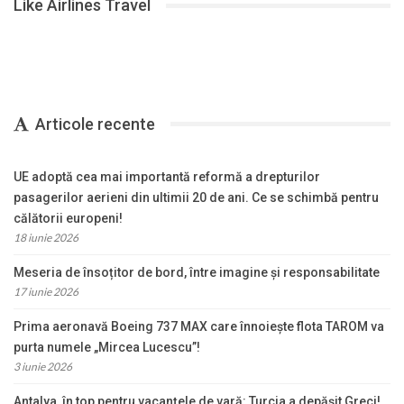
Like Airlines Travel
Articole recente
UE adoptă cea mai importantă reformă a drepturilor
pasagerilor aerieni din ultimii 20 de ani. Ce se schimbă pentru
călătorii europeni!
18 iunie 2026
Meseria de însoțitor de bord, între imagine și responsabilitate
17 iunie 2026
Prima aeronavă Boeing 737 MAX care înnoiește flota TAROM va
purta numele „Mircea Lucescu”!
3 iunie 2026
Antalya, în top pentru vacanțele de vară: Turcia a depășit Greci!