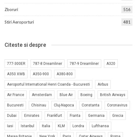
Zboruri
516
Stiri Aeroporturi
481
Citeste si despre
777-300ER
787-8 Dreamliner
787-9 Dreamliner
A320
A350 XWB
A350-900
A380-800
Aeroportul International Henri Coanda - Bucuresti
Airbus
Air France
Amsterdam
Blue Air
Boeing
British Airways
Bucuresti
Chisinau
Cluj-Napoca
Constanta
Coronavirus
Dubai
Emirates
Frankfurt
Franta
Germania
Grecia
Iasi
Istanbul
Italia
KLM
Londra
Lufthansa
Marea Britanie
New York
Paris
Qatar Airways
Roma