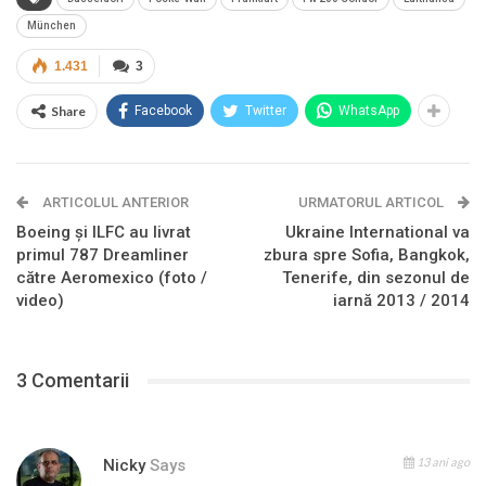
München
1.431
3
Share
Facebook
Twitter
WhatsApp
ARTICOLUL ANTERIOR
URMATORUL ARTICOL
Boeing şi ILFC au livrat
Ukraine International va
primul 787 Dreamliner
zbura spre Sofia, Bangkok,
către Aeromexico (foto /
Tenerife, din sezonul de
video)
iarnă 2013 / 2014
3 Comentarii
13 ani ago
Nicky
Says