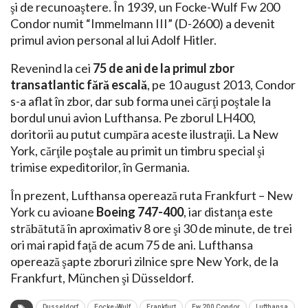
şi de recunoaştere. În 1939, un Focke-Wulf Fw 200
Condor numit “Immelmann III” (D-2600) a devenit
primul avion personal al lui Adolf Hitler.
Revenind la cei
75 de ani de la primul zbor
transatlantic fără escală
, pe 10 august 2013, Condor
s-a aflat în zbor, dar sub forma unei cărţi poştale la
bordul unui avion Lufthansa. Pe zborul LH400,
doritorii au putut cumpăra aceste ilustraţii. La New
York, cărţile poştale au primit un timbru special şi
trimise expeditorilor, în Germania.
În prezent, Lufthansa operează ruta Frankfurt – New
York cu avioane
Boeing 747-400
, iar distanţa este
străbătută în aproximativ 8 ore şi 30 de minute, de trei
ori mai rapid faţă de acum 75 de ani. Lufthansa
operează şapte zboruri zilnice spre New York, de la
Frankfurt, München şi Düsseldorf.
Dusseldorf
Focke-Wulf
Frankfurt
Fw 200 Condor
Lufthansa