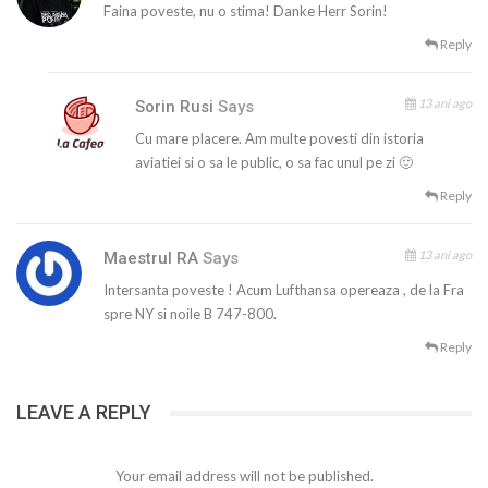
Faina poveste, nu o stima! Danke Herr Sorin!
Reply
13 ani ago
Sorin Rusi
Says
Cu mare placere. Am multe povesti din istoria
aviatiei si o sa le public, o sa fac unul pe zi 🙂
Reply
13 ani ago
Maestrul RA
Says
Intersanta poveste ! Acum Lufthansa opereaza , de la Fra
spre NY si noile B 747-800.
Reply
LEAVE A REPLY
Your email address will not be published.