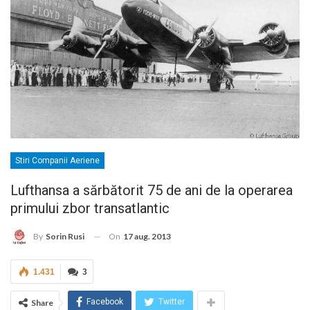
Stiri Companii Aeriene
Lufthansa a sărbătorit 75 de ani de la operarea
primului zbor transatlantic
On
17 aug. 2013
By
Sorin Rusi
1.431
3
Facebook
Twitter
Share