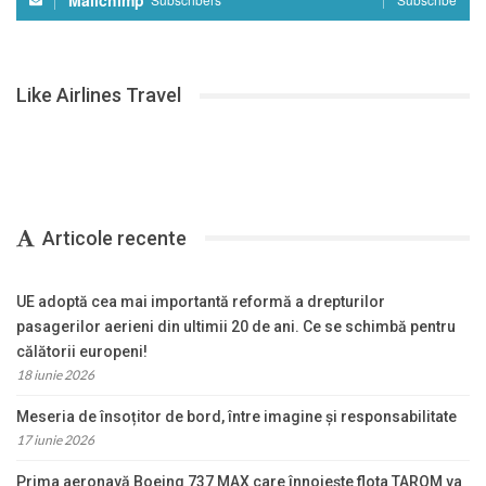
Mailchimp
Like Airlines Travel
Articole recente
UE adoptă cea mai importantă reformă a drepturilor
pasagerilor aerieni din ultimii 20 de ani. Ce se schimbă pentru
călătorii europeni!
18 iunie 2026
Meseria de însoțitor de bord, între imagine și responsabilitate
17 iunie 2026
Prima aeronavă Boeing 737 MAX care înnoiește flota TAROM va