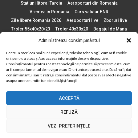
Statiuni litoral Turcia
Aeroporturi din Romania
Vremea in Romania
Curs valutar BNR
Zile libere Romania 2026
Aeroporturi live
Zboruri live
Troler 55x40x20/23
Troler 40x30x20
Bagajul de Mana
Paste 2026
Cele mai bune telefoane
Administrează consimțământul
Vigneta Bulgaria 2026
Statiuni schi Bulgaria
Pentru a oferi cea mai bună experiență, folosim tehnologii, cum ar fi cookie-
Plaje din Europa
Concerte Romania 2025
uri, pentru a stoca și/sau accesa informațiile despre dispozitive.
Asigurare de calatorie
Când se schimba ora în 2026
Consimțământul pentru aceste tehnologii ne permite să procesăm date, cum
ar fi comportamentul de navigare sau ID-uri unice pe acest site. Dacă nu îți dai
Calendar Formula 1 sezon 2026
Boarding Pass
consimțământul sau îți retragi consimțământul dat poate avea afecte negative
Despre AirlinesTravel.ro
Politică cookie-uri (UE)
asupra unor anumite funcționalități și funcții.
Politică cookie-uri (Regatul Unit)
Opt-out preferences
ACCEPTĂ
Cookie Policy (AU)
Politică cookie-uri (ZA)
Politică cookie-uri (Canada)
Politică cookie-uri (BR)
REFUZĂ
2012 - 2025 © Toate drepturile rezervate
VEZI PREFERINȚELE
Din 2012, AirlinesTravel.ro este o platformă de informare online,
specializată în aviație și turism!