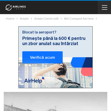
Home
Aviație
Aviația Comercială
Stiri Companii Aeriene