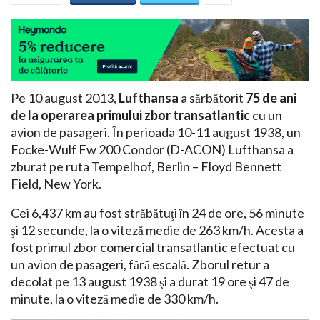
Pe 10 august 2013,
Lufthansa
a sărbătorit
75 de ani
de la operarea primului zbor transatlantic
cu un
avion de pasageri. În perioada 10-11 august 1938, un
Focke-Wulf Fw 200 Condor (D-ACON) Lufthansa a
zburat pe ruta Tempelhof, Berlin – Floyd Bennett
Field, New York.
Cei 6,437 km au fost străbătuţi în 24 de ore, 56 minute
şi 12 secunde, la o viteză medie de 263 km/h. Acesta a
fost primul zbor comercial transatlantic efectuat cu
un avion de pasageri, fără escală. Zborul retur a
decolat pe 13 august 1938 şi a durat 19 ore şi 47 de
minute, la o viteză medie de 330 km/h.