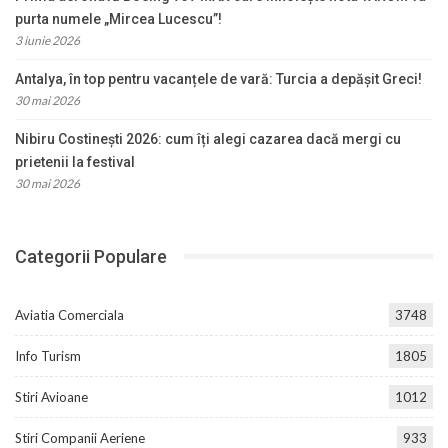
purta numele „Mircea Lucescu”!
3 iunie 2026
Antalya, în top pentru vacanțele de vară: Turcia a depășit Greci!
30 mai 2026
Nibiru Costinești 2026: cum îți alegi cazarea dacă mergi cu
prietenii la festival
30 mai 2026
Categorii Populare
Aviatia Comerciala
3748
Info Turism
1805
Stiri Avioane
1012
Stiri Companii Aeriene
933