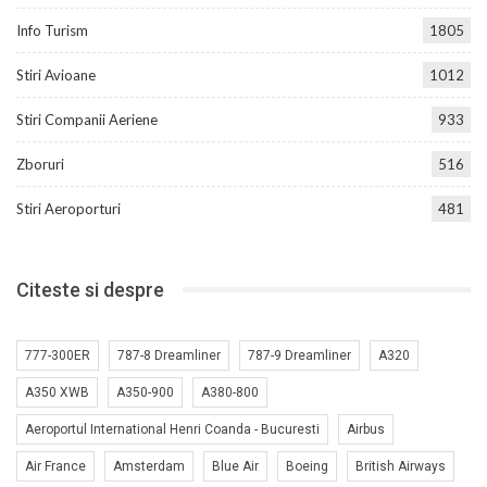
Info Turism
1805
Stiri Avioane
1012
Stiri Companii Aeriene
933
Zboruri
516
Stiri Aeroporturi
481
Citeste si despre
777-300ER
787-8 Dreamliner
787-9 Dreamliner
A320
A350 XWB
A350-900
A380-800
Aeroportul International Henri Coanda - Bucuresti
Airbus
Air France
Amsterdam
Blue Air
Boeing
British Airways