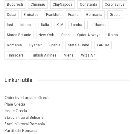
Bucuresti
Chisinau
Cluj-Napoca
Constanta
Coronavirus
Dubai
Emirates
Frankfurt
Franta
Germania
Grecia
Iasi
Istanbul
Italia
KLM
Londra
Lufthansa
Marea Britanie
New York
Paris
Qatar Airways
Roma
Romania
Ryanair
Spania
Statele Unite
TAROM
Timisoara
Turkish Airlines
Viena
Wizz Air
Linkuri utile
Obiective Turistice Grecia
Plaje Grecia
Insule Grecia
Statiuni litoral Bulgaria
Statiuni litoral Romania
Partii schi Romania