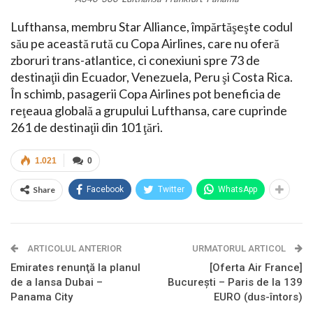
Lufthansa, membru Star Alliance, împărtăşeşte codul
său pe această rută cu Copa Airlines, care nu oferă
zboruri trans-atlantice, ci conexiuni spre 73 de
destinaţii din Ecuador, Venezuela, Peru şi Costa Rica.
În schimb, pasagerii Copa Airlines pot beneficia de
reţeaua globală a grupului Lufthansa, care cuprinde
261 de destinaţii din 101 ţări.
1.021
0
Share
Facebook
Twitter
WhatsApp
ARTICOLUL ANTERIOR
URMATORUL ARTICOL
Emirates renunţă la planul
[Oferta Air France]
de a lansa Dubai –
Bucureşti – Paris de la 139
Panama City
EURO (dus-întors)