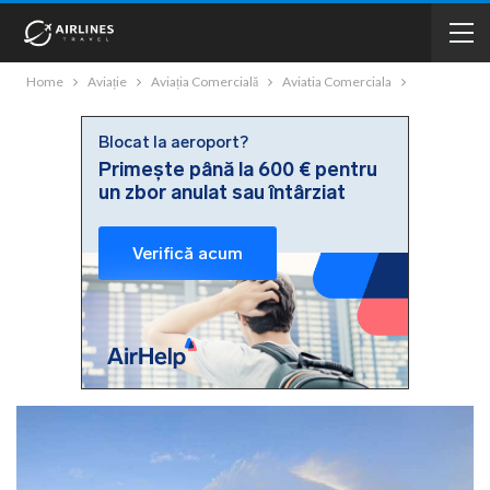
Home
Aviație
Aviația Comercială
Aviatia Comerciala