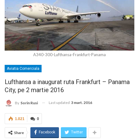
A340-300-Lufthansa-Frankfurt-Panama
Aviatia Comerciala
Lufthansa a inaugurat ruta Frankfurt – Panama
City, pe 2 martie 2016
Last updated
3 mart. 2016
By
Sorin Rusi
1.021
0
Facebook
Twitter
Share