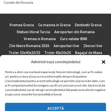
Castele din Romania
Vremea Grecia
Cu masina in Grecia
Destinatii Grecia
Statiuni litoral Turcia
Aeroporturi din Romania
Vremea in Romania
Curs valutar BNR
Zile libere Romania 2026
Aeroporturi live
Zboruri live
Troler 55x40x20/23
Troler 40x30x20
Bagajul de Mana
Paste 2026
Cele mai bune telefoane
Administrează consimțământul
Vigneta Bulgaria 2026
Statiuni schi Bulgaria
Pentru a oferi cea mai bună experiență, folosim tehnologii, cum ar fi cookie-
Plaje din Europa
Concerte Romania 2025
uri, pentru a stoca și/sau accesa informațiile despre dispozitive.
Asigurare de calatorie
Când se schimba ora în 2026
Consimțământul pentru aceste tehnologii ne permite să procesăm date, cum
ar fi comportamentul de navigare sau ID-uri unice pe acest site. Dacă nu îți dai
Calendar Formula 1 sezon 2026
Boarding Pass
consimțământul sau îți retragi consimțământul dat poate avea afecte negative
asupra unor anumite funcționalități și funcții.
Despre AirlinesTravel.ro
Politică cookie-uri (UE)
Politică cookie-uri (Regatul Unit)
Opt-out preferences
ACCEPTĂ
Cookie Policy (AU)
Politică cookie-uri (ZA)