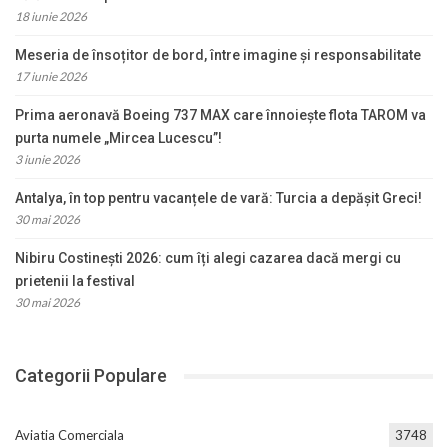
18 iunie 2026
Meseria de însoțitor de bord, între imagine și responsabilitate
17 iunie 2026
Prima aeronavă Boeing 737 MAX care înnoiește flota TAROM va
purta numele „Mircea Lucescu”!
3 iunie 2026
Antalya, în top pentru vacanțele de vară: Turcia a depășit Greci!
30 mai 2026
Nibiru Costinești 2026: cum îți alegi cazarea dacă mergi cu
prietenii la festival
30 mai 2026
Categorii Populare
Aviatia Comerciala
3748