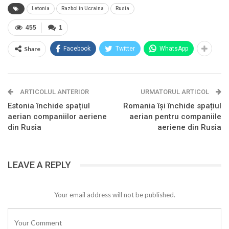
Letonia
Razboi in Ucraina
Rusia
455
1
Share
Facebook
Twitter
WhatsApp
ARTICOLUL ANTERIOR
URMATORUL ARTICOL
Estonia închide spațiul
Romania își închide spațiul
aerian companiilor aeriene
aerian pentru companiile
din Rusia
aeriene din Rusia
LEAVE A REPLY
Your email address will not be published.