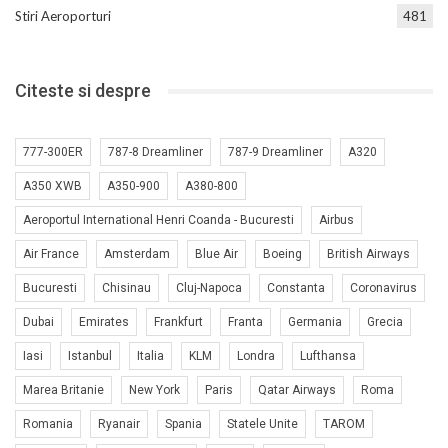
Stiri Aeroporturi
481
Citeste si despre
777-300ER
787-8 Dreamliner
787-9 Dreamliner
A320
A350 XWB
A350-900
A380-800
Aeroportul International Henri Coanda - Bucuresti
Airbus
Air France
Amsterdam
Blue Air
Boeing
British Airways
Bucuresti
Chisinau
Cluj-Napoca
Constanta
Coronavirus
Dubai
Emirates
Frankfurt
Franta
Germania
Grecia
Iasi
Istanbul
Italia
KLM
Londra
Lufthansa
Marea Britanie
New York
Paris
Qatar Airways
Roma
Romania
Ryanair
Spania
Statele Unite
TAROM