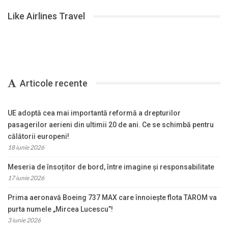
Like Airlines Travel
Articole recente
UE adoptă cea mai importantă reformă a drepturilor
pasagerilor aerieni din ultimii 20 de ani. Ce se schimbă pentru
călătorii europeni!
18 iunie 2026
Meseria de însoțitor de bord, între imagine și responsabilitate
17 iunie 2026
Prima aeronavă Boeing 737 MAX care înnoiește flota TAROM va
purta numele „Mircea Lucescu”!
3 iunie 2026