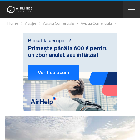
Home
Aviație
Aviația Comercială
Aviatia Comerciala