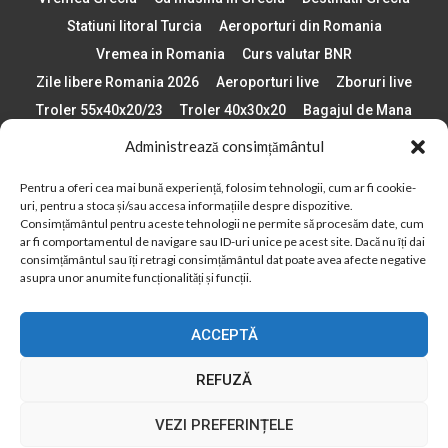
Statiuni litoral Turcia
Aeroporturi din Romania
Vremea in Romania
Curs valutar BNR
Zile libere Romania 2026
Aeroporturi live
Zboruri live
Troler 55x40x20/23
Troler 40x30x20
Bagajul de Mana
Paste 2026
Cele mai bune telefoane
Administrează consimțământul
Vigneta Bulgaria 2026
Statiuni schi Bulgaria
Pentru a oferi cea mai bună experiență, folosim tehnologii, cum ar fi cookie-
Plaje din Europa
Concerte Romania 2025
uri, pentru a stoca și/sau accesa informațiile despre dispozitive.
Asigurare de calatorie
Când se schimba ora în 2026
Consimțământul pentru aceste tehnologii ne permite să procesăm date, cum
ar fi comportamentul de navigare sau ID-uri unice pe acest site. Dacă nu îți dai
Calendar Formula 1 sezon 2026
Boarding Pass
consimțământul sau îți retragi consimțământul dat poate avea afecte negative
Despre AirlinesTravel.ro
Politică cookie-uri (UE)
asupra unor anumite funcționalități și funcții.
Politică cookie-uri (Regatul Unit)
Opt-out preferences
ACCEPTĂ
Cookie Policy (AU)
Politică cookie-uri (ZA)
Politică cookie-uri (Canada)
Politică cookie-uri (BR)
REFUZĂ
2012 - 2025 © Toate drepturile rezervate
VEZI PREFERINȚELE
Din 2012, AirlinesTravel.ro este o platformă de informare online,