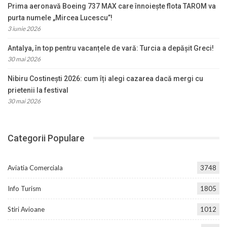
Prima aeronavă Boeing 737 MAX care înnoiește flota TAROM va
purta numele „Mircea Lucescu”!
3 iunie 2026
Antalya, în top pentru vacanțele de vară: Turcia a depășit Greci!
30 mai 2026
Nibiru Costinești 2026: cum îți alegi cazarea dacă mergi cu
prietenii la festival
30 mai 2026
Categorii Populare
Aviatia Comerciala
3748
Info Turism
1805
Stiri Avioane
1012