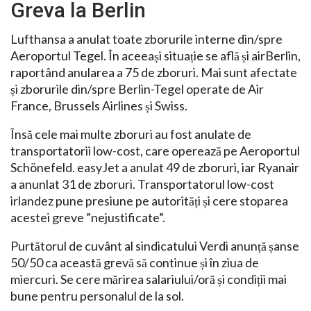
Greva la Berlin
Lufthansa a anulat toate zborurile interne din/spre
Aeroportul Tegel. În aceeași situație se află și airBerlin,
raportând anularea a 75 de zboruri. Mai sunt afectate
și zborurile din/spre Berlin-Tegel operate de Air
France, Brussels Airlines și Swiss.
Însă cele mai multe zboruri au fost anulate de
transportatorii low-cost, care operează pe Aeroportul
Schönefeld. easyJet a anulat 49 de zboruri, iar Ryanair
a anunlat 31 de zboruri. Transportatorul low-cost
irlandez pune presiune pe autorități și cere stoparea
acestei greve ”nejustificate”.
Purtătorul de cuvânt al sindicatului Verdi anunță șanse
50/50 ca această grevă să continue și în ziua de
miercuri. Se cere mărirea salariului/oră și condiții mai
bune pentru personalul de la sol.