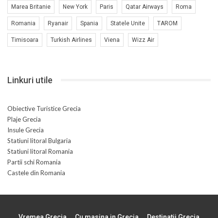
Marea Britanie
New York
Paris
Qatar Airways
Roma
Romania
Ryanair
Spania
Statele Unite
TAROM
Timisoara
Turkish Airlines
Viena
Wizz Air
Linkuri utile
Obiective Turistice Grecia
Plaje Grecia
Insule Grecia
Statiuni litoral Bulgaria
Statiuni litoral Romania
Partii schi Romania
Castele din Romania
Vremea Grecia
Cu masina in Grecia
Destinatii Grecia