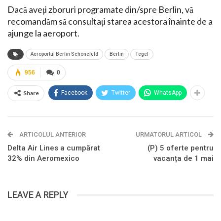
Dacă aveți zboruri programate din/spre Berlin, vă
recomandăm să consultați starea acestora înainte de a
ajunge la aeroport.
Aeroportul Berlin Schönefeld
Berlin
Tegel
956
0
Share
Facebook
Twitter
WhatsApp
ARTICOLUL ANTERIOR
URMATORUL ARTICOL
Delta Air Lines a cumpărat
(P) 5 oferte pentru
32% din Aeromexico
vacanța de 1 mai
LEAVE A REPLY