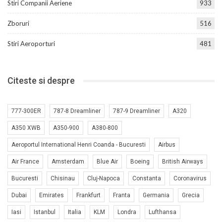
Stiri Companii Aeriene
933
Zboruri
516
Stiri Aeroporturi
481
Citeste si despre
777-300ER
787-8 Dreamliner
787-9 Dreamliner
A320
A350 XWB
A350-900
A380-800
Aeroportul International Henri Coanda - Bucuresti
Airbus
Air France
Amsterdam
Blue Air
Boeing
British Airways
Bucuresti
Chisinau
Cluj-Napoca
Constanta
Coronavirus
Dubai
Emirates
Frankfurt
Franta
Germania
Grecia
Iasi
Istanbul
Italia
KLM
Londra
Lufthansa