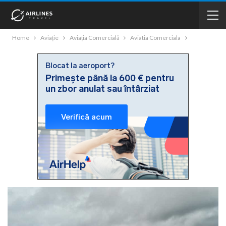
Home
Aviație
Aviația Comercială
Aviatia Comerciala