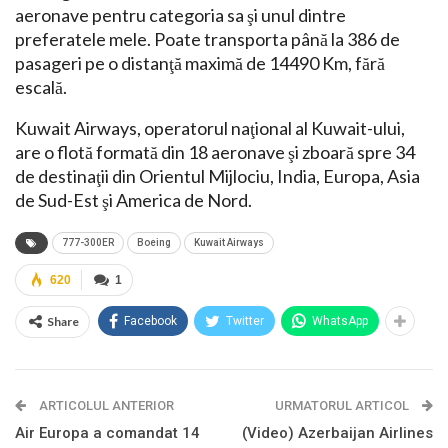
aeronave pentru categoria sa şi unul dintre
preferatele mele. Poate transporta până la 386 de
pasageri pe o distanţă maximă de 14490 Km, fără
escală.
Kuwait Airways, operatorul naţional al Kuwait-ului,
are o flotă formată din 18 aeronave şi zboară spre 34
de destinaţii din Orientul Mijlociu, India, Europa, Asia
de Sud-Est şi America de Nord.
777-300ER
Boeing
Kuwait Airways
620
1
Share
Facebook
Twitter
WhatsApp
ARTICOLUL ANTERIOR
URMATORUL ARTICOL
Air Europa a comandat 14
(Video) Azerbaijan Airlines