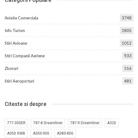
Aviatia Comerciala
3748
Info Turism
1805
Stiri Avioane
1012
Stiri Companii Aeriene
933
Zboruri
516
Stiri Aeroporturi
481
Citeste si despre
777-300ER
787-8 Dreamliner
787-9 Dreamliner
A320
A350 XWB
A350-900
A380-800