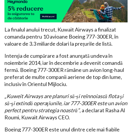
La finalul anului trecut, Kuwait Airways a finalizat
comanda pentru 10 avioane Boeing 777-300ER, în
valoare de 3.3 miliarde dolari la prețurile de listă.
Intenţia de cumpărare a fost anunţată undeva în
noiembrie 2014, iar în decembrie a devenit comandă
fermă. Boeing 777-300ER rămâne un avion long-haul
preferat de multe companii aeriene de top din lume,
inclusiv în Orientul Mijlociu.
„Kuweit Airways are planuri să-și reînnoiască flota şi
să-şi extindă operaţiunile, iar 777-300ER este un avion
perfect pentru strategia noastră”
, a declarat Rasha Al
Roumi, Kuwait Airways CEO.
Boeing 777-300ER este unul dintre cele mai fiabile