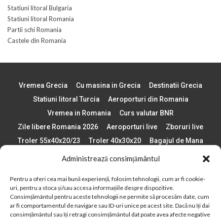
Statiuni litoral Bulgaria
Statiuni litoral Romania
Partii schi Romania
Castele din Romania
Vremea Grecia
Cu masina in Grecia
Destinatii Grecia
Statiuni litoral Turcia
Aeroporturi din Romania
Vremea in Romania
Curs valutar BNR
Zile libere Romania 2026
Aeroporturi live
Zboruri live
Troler 55x40x20/23
Troler 40x30x20
Bagajul de Mana
Paste 2026
Cele mai bune telefoane
Administrează consimțământul
Vigneta Bulgaria 2026
Statiuni schi Bulgaria
Pentru a oferi cea mai bună experiență, folosim tehnologii, cum ar fi cookie-
Plaje din Europa
Concerte Romania 2025
uri, pentru a stoca și/sau accesa informațiile despre dispozitive.
Asigurare de calatorie
Când se schimba ora în 2026
Consimțământul pentru aceste tehnologii ne permite să procesăm date, cum
ar fi comportamentul de navigare sau ID-uri unice pe acest site. Dacă nu îți dai
Calendar Formula 1 sezon 2026
Boarding Pass
consimțământul sau îți retragi consimțământul dat poate avea afecte negative