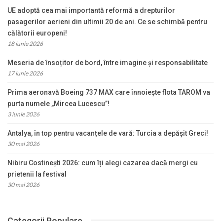
UE adoptă cea mai importantă reformă a drepturilor
pasagerilor aerieni din ultimii 20 de ani. Ce se schimbă pentru
călătorii europeni!
18 iunie 2026
Meseria de însoțitor de bord, între imagine și responsabilitate
17 iunie 2026
Prima aeronavă Boeing 737 MAX care înnoiește flota TAROM va
purta numele „Mircea Lucescu”!
3 iunie 2026
Antalya, în top pentru vacanțele de vară: Turcia a depășit Greci!
30 mai 2026
Nibiru Costinești 2026: cum îți alegi cazarea dacă mergi cu
prietenii la festival
30 mai 2026
Categorii Populare