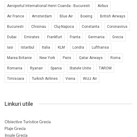
Aeroportul International Henri Coanda - Bucuresti
Airbus
Air France
Amsterdam
Blue Air
Boeing
British Airways
Bucuresti
Chisinau
Cluj-Napoca
Constanta
Coronavirus
Dubai
Emirates
Frankfurt
Franta
Germania
Grecia
Iasi
Istanbul
Italia
KLM
Londra
Lufthansa
Marea Britanie
New York
Paris
Qatar Airways
Roma
Romania
Ryanair
Spania
Statele Unite
TAROM
Timisoara
Turkish Airlines
Viena
Wizz Air
Linkuri utile
Obiective Turistice Grecia
Plaje Grecia
Insule Grecia