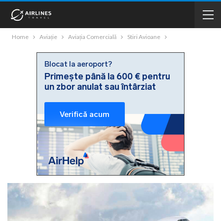
Home
Aviație
Aviația Comercială
Stiri Avioane