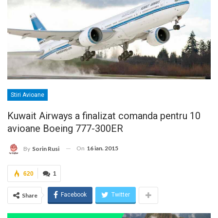
Stiri Avioane
Kuwait Airways a finalizat comanda pentru 10
avioane Boeing 777-300ER
On
16 ian. 2015
By
Sorin Rusi
620
1
Facebook
Twitter
Share