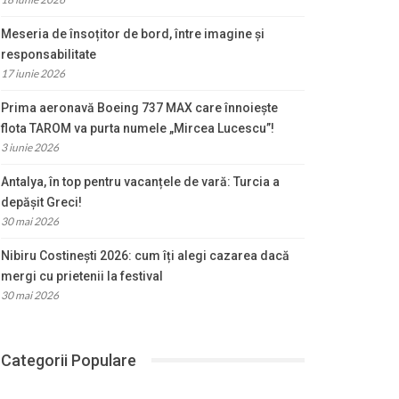
Meseria de însoțitor de bord, între imagine și
responsabilitate
17 iunie 2026
Prima aeronavă Boeing 737 MAX care înnoiește
flota TAROM va purta numele „Mircea Lucescu”!
3 iunie 2026
Antalya, în top pentru vacanțele de vară: Turcia a
depășit Greci!
30 mai 2026
Nibiru Costinești 2026: cum îți alegi cazarea dacă
mergi cu prietenii la festival
30 mai 2026
Categorii Populare