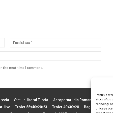
or the next time I comment.
Pentru a ofer
stoca și/sau
Grecia
Statiuni litoral Turcia
Aeroporturi din Romania
Vremea 
tehnologii n
ri live
Troler 55x40x20/23
Troler 40x30x20
Bagajul de Mana
unice pe aces
avea afecte n