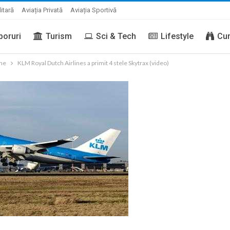
litară
Aviația Privată
Aviația Sportivă
boruri
Turism
Sci & Tech
Lifestyle
Cur
ene
KLM Royal Dutch Airlines a primit 4 stele Skytrax (video)