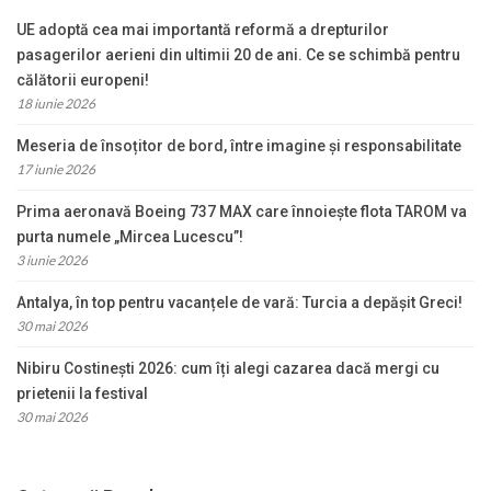
UE adoptă cea mai importantă reformă a drepturilor
pasagerilor aerieni din ultimii 20 de ani. Ce se schimbă pentru
călătorii europeni!
18 iunie 2026
Meseria de însoțitor de bord, între imagine și responsabilitate
17 iunie 2026
Prima aeronavă Boeing 737 MAX care înnoiește flota TAROM va
purta numele „Mircea Lucescu”!
3 iunie 2026
Antalya, în top pentru vacanțele de vară: Turcia a depășit Greci!
30 mai 2026
Nibiru Costinești 2026: cum îți alegi cazarea dacă mergi cu
prietenii la festival
30 mai 2026