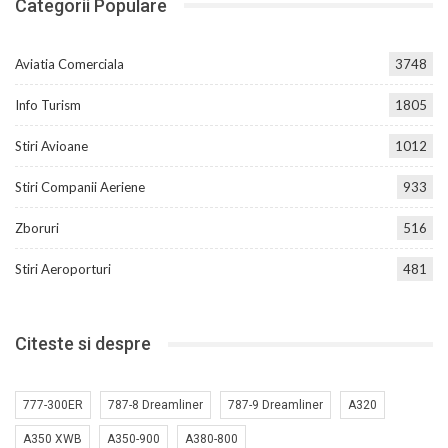
Categorii Populare
Aviatia Comerciala
3748
Info Turism
1805
Stiri Avioane
1012
Stiri Companii Aeriene
933
Zboruri
516
Stiri Aeroporturi
481
Citeste si despre
777-300ER
787-8 Dreamliner
787-9 Dreamliner
A320
A350 XWB
A350-900
A380-800