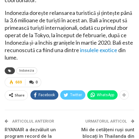
coordonator.
Indonezia dorește relansarea turistică și țintește până
la 3.6 milioane de turiști în acest an. Bali a început să
primească turiști internaționali, odată cu primul zbor
operat de la Tokyo, la început de februarie, după ce
Indonezia și-a închis granițele în martie 2020. Bali este
recunoscută ca fiind una dintre
insulele exotice
din
lume.
Indonezia
669
0
Share
Facebook
Twitter
WhatsApp
ARTICOLUL ANTERIOR
URMATORUL ARTICOL
RYANAIR a dezvăluit un
Mii de cetățeni ruși sunt
program record de la
blocați în Thailanda din