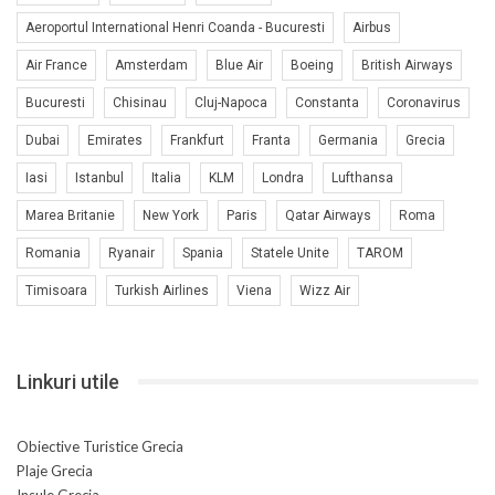
Aeroportul International Henri Coanda - Bucuresti
Airbus
Air France
Amsterdam
Blue Air
Boeing
British Airways
Bucuresti
Chisinau
Cluj-Napoca
Constanta
Coronavirus
Dubai
Emirates
Frankfurt
Franta
Germania
Grecia
Iasi
Istanbul
Italia
KLM
Londra
Lufthansa
Marea Britanie
New York
Paris
Qatar Airways
Roma
Romania
Ryanair
Spania
Statele Unite
TAROM
Timisoara
Turkish Airlines
Viena
Wizz Air
Linkuri utile
Obiective Turistice Grecia
Plaje Grecia
Insule Grecia