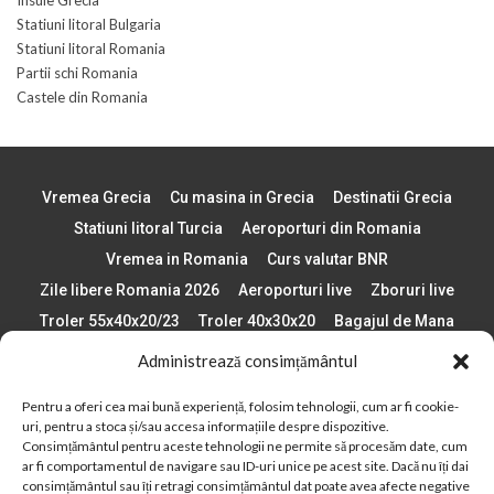
Statiuni litoral Bulgaria
Statiuni litoral Romania
Partii schi Romania
Castele din Romania
Vremea Grecia
Cu masina in Grecia
Destinatii Grecia
Statiuni litoral Turcia
Aeroporturi din Romania
Vremea in Romania
Curs valutar BNR
Zile libere Romania 2026
Aeroporturi live
Zboruri live
Troler 55x40x20/23
Troler 40x30x20
Bagajul de Mana
Paste 2026
Cele mai bune telefoane
Administrează consimțământul
Vigneta Bulgaria 2026
Statiuni schi Bulgaria
Pentru a oferi cea mai bună experiență, folosim tehnologii, cum ar fi cookie-
Plaje din Europa
Concerte Romania 2025
uri, pentru a stoca și/sau accesa informațiile despre dispozitive.
Asigurare de calatorie
Când se schimba ora în 2026
Consimțământul pentru aceste tehnologii ne permite să procesăm date, cum
ar fi comportamentul de navigare sau ID-uri unice pe acest site. Dacă nu îți dai
Calendar Formula 1 sezon 2026
Boarding Pass
consimțământul sau îți retragi consimțământul dat poate avea afecte negative