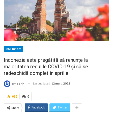
Info Turism
Indonezia este pregătită să renunțe la
majoritatea regulile COVID-19 și să se
redeschidă complet în aprilie!
Last updated
12 mart. 2022
By
Sorin
669
0
Facebook
Twitter
Share