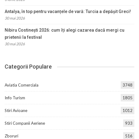
Antalya, în top pentru vacanțele de vară: Turcia a depășit Greci!
30 mai 2026
Nibiru Costinești 2026: cum îți alegi cazarea dacă mergi cu
prietenii la festival
30 mai 2026
Categorii Populare
Aviatia Comerciala
3748
Info Turism
1805
Stiri Avioane
1012
Stiri Companii Aeriene
933
Zboruri
516