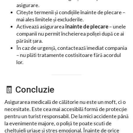
asigurare.
Citește termenii și condițiile înainte de plecare –
mai ales limitele și excluderile.
Activează asigurarea
înainte de plecare
– unele
companii nu permit încheierea poliței după ce ai
părăsit țara.
În caz de urgență, contactează imediat compania
– nu plăti tratamente costisitoare fără acordul
lor.
🧾 Concluzie
Asigurarea medicală de călătorie nu este un moft, ci o
necesitate. Este cea mai accesibilă formă de protecție
pentru un turist responsabil. De la mici accidente până
la evenimente majore, o poliță te poate scuti de
cheltuieli uriașe și stres emoțional. Înainte de orice