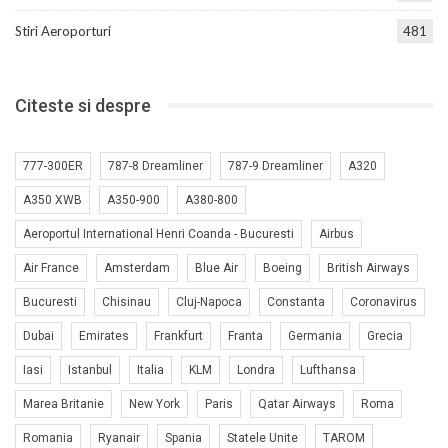
Stiri Aeroporturi
481
Citeste si despre
777-300ER
787-8 Dreamliner
787-9 Dreamliner
A320
A350 XWB
A350-900
A380-800
Aeroportul International Henri Coanda - Bucuresti
Airbus
Air France
Amsterdam
Blue Air
Boeing
British Airways
Bucuresti
Chisinau
Cluj-Napoca
Constanta
Coronavirus
Dubai
Emirates
Frankfurt
Franta
Germania
Grecia
Iasi
Istanbul
Italia
KLM
Londra
Lufthansa
Marea Britanie
New York
Paris
Qatar Airways
Roma
Romania
Ryanair
Spania
Statele Unite
TAROM