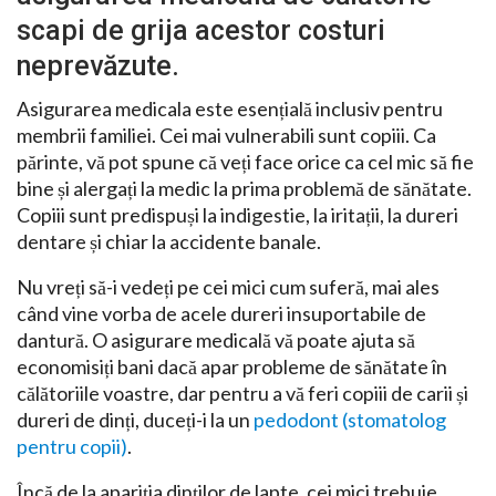
scapi de grija acestor costuri
neprevăzute.
Asigurarea medicala este esențială inclusiv pentru
membrii familiei. Cei mai vulnerabili sunt copiii. Ca
părinte, vă pot spune că veți face orice ca cel mic să fie
bine și alergați la medic la prima problemă de sănătate.
Copiii sunt predispuși la indigestie, la iritații, la dureri
dentare și chiar la accidente banale.
Nu vreți să-i vedeți pe cei mici cum suferă, mai ales
când vine vorba de acele dureri insuportabile de
dantură. O asigurare medicală vă poate ajuta să
economisiți bani dacă apar probleme de sănătate în
călătoriile voastre, dar pentru a vă feri copiii de carii și
dureri de dinți, duceți-i la un
pedodont (stomatolog
pentru copii)
.
Încă de la apariția dinților de lapte, cei mici trebuie