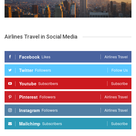
Airlines Travel in Social Media
Facebook
Likes
Airlines Travel
Twitter
Followers
Follow Us
Youtube
Subscribers
Subscribe
Pinterest
Followers
Airlines Travel
Instagram
Followers
Airlines Travel
Mailchimp
Subscribers
Subscribe