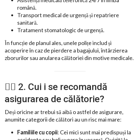
Asistență medicală telefonică 24/7 în limba
română.
Transport medical de urgență și repatriere
sanitară.
Tratament stomatologic de urgență.
În funcție de planul ales, unele polițe includ și
acoperire în caz de pierdere a bagajului, întârzierea
zborurilor sau anularea călătoriei din motive medicale.
🧍‍♂️ 2. Cui i se recomandă
asigurarea de călătorie?
Deși oricine ar trebui să aibă o astfel de asigurare,
anumite categorii de călători au un risc mai mare:
Familiile cu copii
: Cei mici sunt mai predispuși la
accidente sau boli ușoare în vacanță. O vizită la