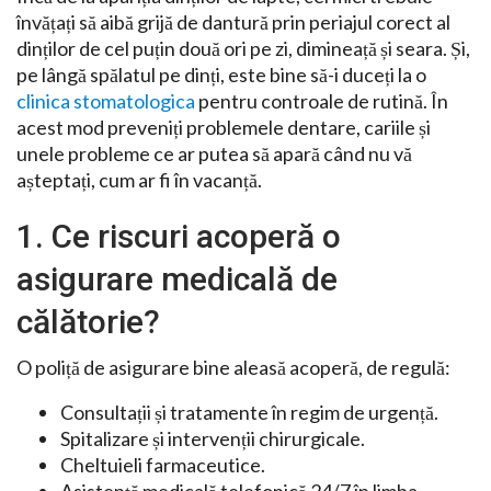
învățați să aibă grijă de dantură prin periajul corect al
dinților de cel puțin două ori pe zi, dimineață și seara. Și,
pe lângă spălatul pe dinți, este bine să-i duceți la o
clinica stomatologica
pentru controale de rutină. În
acest mod preveniți problemele dentare, cariile și
unele probleme ce ar putea să apară când nu vă
așteptați, cum ar fi în vacanță.
1. Ce riscuri acoperă o
asigurare medicală de
călătorie?
O poliță de asigurare bine aleasă acoperă, de regulă:
Consultații și tratamente în regim de urgență.
Spitalizare și intervenții chirurgicale.
Cheltuieli farmaceutice.