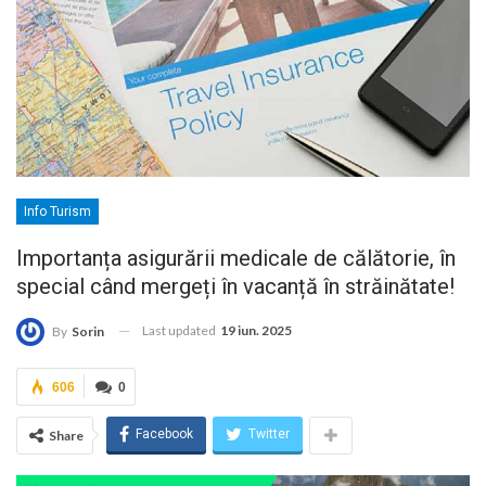
Info Turism
Importanța asigurării medicale de călătorie, în
special când mergeți în vacanță în străinătate!
Last updated
19 iun. 2025
By
Sorin
606
0
Facebook
Twitter
Share