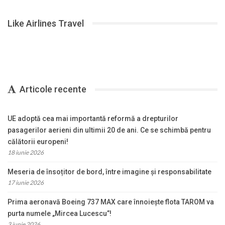
Like Airlines Travel
Articole recente
UE adoptă cea mai importantă reformă a drepturilor
pasagerilor aerieni din ultimii 20 de ani. Ce se schimbă pentru
călătorii europeni!
18 iunie 2026
Meseria de însoțitor de bord, între imagine și responsabilitate
17 iunie 2026
Prima aeronavă Boeing 737 MAX care înnoiește flota TAROM va
purta numele „Mircea Lucescu”!
3 iunie 2026