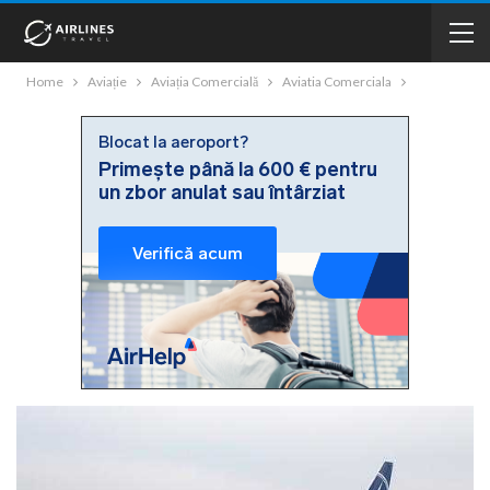
Home
Aviație
Aviația Comercială
Aviatia Comerciala