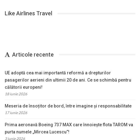
Like Airlines Travel
Articole recente
UE adoptă cea mai importantă reformă a drepturilor
pasagerilor aerieni din ultimii 20 de ani. Ce se schimbă pentru
călătorii europeni!
18 iunie 2026
Meseria de însoțitor de bord, între imagine și responsabilitate
17 iunie 2026
Prima aeronavă Boeing 737 MAX care înnoiește flota TAROM va
purta numele „Mircea Lucescu”!
3 iunie 2026