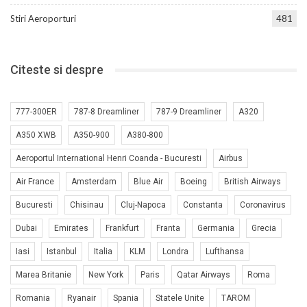
Stiri Aeroporturi
481
Citeste si despre
777-300ER
787-8 Dreamliner
787-9 Dreamliner
A320
A350 XWB
A350-900
A380-800
Aeroportul International Henri Coanda - Bucuresti
Airbus
Air France
Amsterdam
Blue Air
Boeing
British Airways
Bucuresti
Chisinau
Cluj-Napoca
Constanta
Coronavirus
Dubai
Emirates
Frankfurt
Franta
Germania
Grecia
Iasi
Istanbul
Italia
KLM
Londra
Lufthansa
Marea Britanie
New York
Paris
Qatar Airways
Roma
Romania
Ryanair
Spania
Statele Unite
TAROM