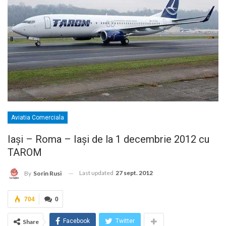
Aviatia Comerciala
Iaşi – Roma – Iaşi de la 1 decembrie 2012 cu
TAROM
Last updated
27 sept. 2012
By
Sorin Rusi
704
0
Facebook
Twitter
Share