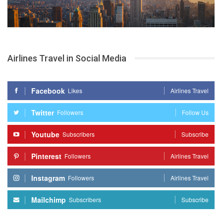
Airlines Travel in Social Media
Facebook
Likes
Airlines Travel
Twitter
Followers
Follow Us
Youtube
Subscribers
Subscribe
Pinterest
Followers
Airlines Travel
Instagram
Followers
Airlines Travel
Mailchimp
Subscribers
Subscribe