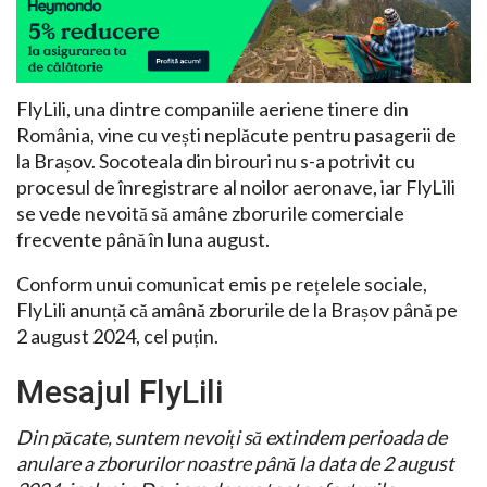
FlyLili, una dintre companiile aeriene tinere din
România, vine cu vești neplăcute pentru pasagerii de
la Brașov. Socoteala din birouri nu s-a potrivit cu
procesul de înregistrare al noilor aeronave, iar FlyLili
se vede nevoită să amâne zborurile comerciale
frecvente până în luna august.
Conform unui comunicat emis pe rețelele sociale,
FlyLili anunță că amână zborurile de la Brașov până pe
2 august 2024, cel puțin.
Mesajul FlyLili
Din păcate, suntem nevoiți să extindem perioada de
anulare a zborurilor noastre până la data de 2 august