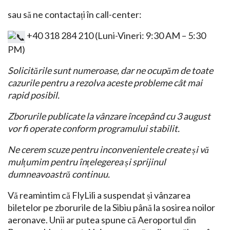
sau să ne contactați în call-center:
+40 318 284 210 (Luni-Vineri: 9:30 AM – 5:30
PM)
Solicitările sunt numeroase, dar ne ocupăm de toate
cazurile pentru a rezolva aceste probleme cât mai
rapid posibil.
Zborurile publicate la vânzare începând cu 3 august
vor fi operate conform programului stabilit.
Ne cerem scuze pentru inconvenientele create și vă
mulțumim pentru înțelegerea și sprijinul
dumneavoastră continuu.
Vă reamintim că FlyLili a suspendat și vânzarea
biletelor pe zborurile de la Sibiu până la sosirea noilor
aeronave. Unii ar putea spune că Aeroportul din