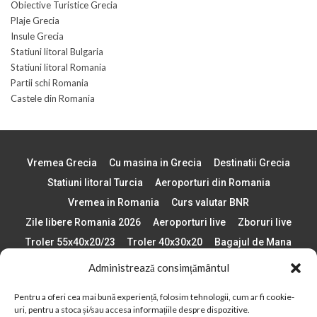
Obiective Turistice Grecia
Plaje Grecia
Insule Grecia
Statiuni litoral Bulgaria
Statiuni litoral Romania
Partii schi Romania
Castele din Romania
Vremea Grecia
Cu masina in Grecia
Destinatii Grecia
Statiuni litoral Turcia
Aeroporturi din Romania
Vremea in Romania
Curs valutar BNR
Zile libere Romania 2026
Aeroporturi live
Zboruri live
Troler 55x40x20/23
Troler 40x30x20
Bagajul de Mana
Paste 2026
Cele mai bune telefoane
Administrează consimțământul
Vigneta Bulgaria 2026
Statiuni schi Bulgaria
Pentru a oferi cea mai bună experiență, folosim tehnologii, cum ar fi cookie-
Plaje din Europa
Concerte Romania 2025
uri, pentru a stoca și/sau accesa informațiile despre dispozitive.