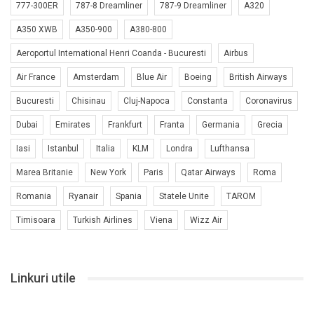
777-300ER
787-8 Dreamliner
787-9 Dreamliner
A320
A350 XWB
A350-900
A380-800
Aeroportul International Henri Coanda - Bucuresti
Airbus
Air France
Amsterdam
Blue Air
Boeing
British Airways
Bucuresti
Chisinau
Cluj-Napoca
Constanta
Coronavirus
Dubai
Emirates
Frankfurt
Franta
Germania
Grecia
Iasi
Istanbul
Italia
KLM
Londra
Lufthansa
Marea Britanie
New York
Paris
Qatar Airways
Roma
Romania
Ryanair
Spania
Statele Unite
TAROM
Timisoara
Turkish Airlines
Viena
Wizz Air
Linkuri utile