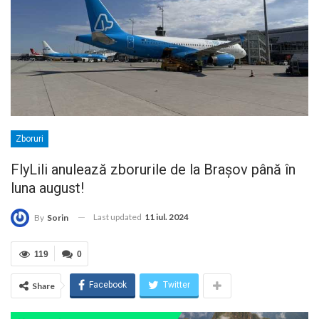
Zboruri
FlyLili anulează zborurile de la Brașov până în
luna august!
Last updated
11 iul. 2024
By
Sorin
119
0
Facebook
Twitter
Share