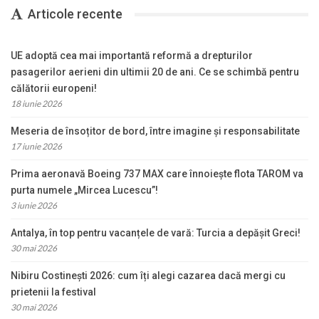
Articole recente
UE adoptă cea mai importantă reformă a drepturilor
pasagerilor aerieni din ultimii 20 de ani. Ce se schimbă pentru
călătorii europeni!
18 iunie 2026
Meseria de însoțitor de bord, între imagine și responsabilitate
17 iunie 2026
Prima aeronavă Boeing 737 MAX care înnoiește flota TAROM va
purta numele „Mircea Lucescu”!
3 iunie 2026
Antalya, în top pentru vacanțele de vară: Turcia a depășit Greci!
30 mai 2026
Nibiru Costinești 2026: cum îți alegi cazarea dacă mergi cu
prietenii la festival
30 mai 2026