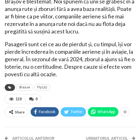
Brașov e blestemat. Noi spunem că unii se grăbesc în a
anunța rute și zboruri fără a avea baza realității. Poate
ar fi bine ca pe viitor, companiile aeriene să fie mai
rezervate în a anunța rute noi dacă nu au flota deja
pregătită să susțină acest lucru.
Pasagerii sunt cei ce au de pierdut și, cu timpul, își vor
pierde încrederea în companiile aeriene și în aviație, la
general. În sezonul de vară 2024, zborul a ajuns să fie o
loterie, nu o certitudine. Despre cauze si efecte vom
povesti cu altă ocazie.
Brasov
Fly LILI
119
0
Share
Facebook
Twitter
WhatsApp
ARTICOLUL ANTERIOR
URMATORUL ARTICOL