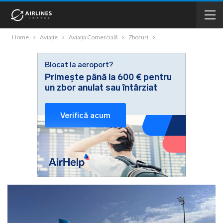
Home
Aviație
Aviația Comercială
Zboruri