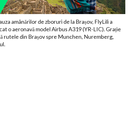
za amânărilor de zboruri de la Brașov, FlyLili a
alocat o aeronavă model Airbus A319 (YR-LIC). Grație
hidă rutele din Brașov spre Munchen, Nuremberg,
ul.