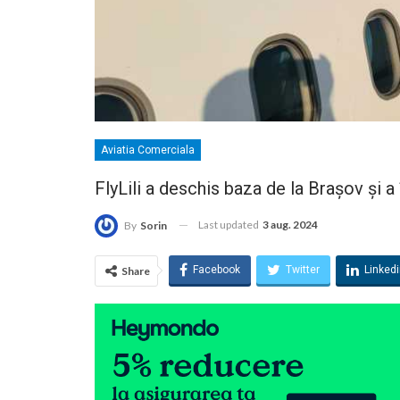
Aviatia Comerciala
FlyLili a deschis baza de la Brașov și 
Last updated
3 aug. 2024
By
Sorin
Facebook
Twitter
Linked
Share