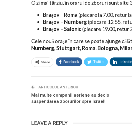
O zi mai târziu, în orarul de zboruri sunt alte 
Brașov – Roma
(plecare la 7.00, retur l
Brașov – Nurnberg
(plecare 12.55, ret
Brașov – Salonic
(plecare 19.00, retur 
Cele nouă orașe în care se poate ajunge călăto
Nurnberg, Stuttgart, Roma, Bologna, Milano
Share
Facebook
Twitter
Linkedi
ARTICOLUL ANTERIOR
Mai multe companii aeriene au decis
suspendarea zborurilor spre Israel!
LEAVE A REPLY