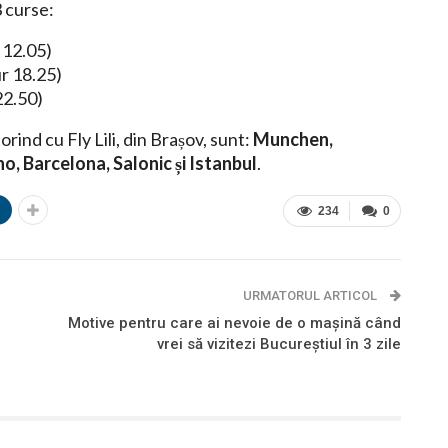
3 curse:
a 12.05)
ur 18.25)
22.50)
rind cu Fly Lili, din Brașov, sunt:
Munchen,
, Barcelona, Salonic și Istanbul
.
n
234
0
URMATORUL ARTICOL
Motive pentru care ai nevoie de o mașină când
vrei să vizitezi Bucureștiul în 3 zile