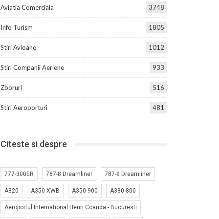
Aviatia Comerciala
3748
Info Turism
1805
Stiri Avioane
1012
Stiri Companii Aeriene
933
Zboruri
516
Stiri Aeroporturi
481
Citeste si despre
777-300ER
787-8 Dreamliner
787-9 Dreamliner
A320
A350 XWB
A350-900
A380-800
Aeroportul International Henri Coanda - Bucuresti