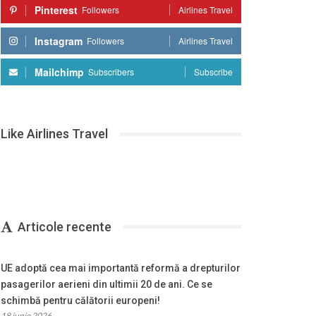
Pinterest
Followers
Airlines Travel
Instagram
Followers
Airlines Travel
Mailchimp
Subscribers
Subscribe
Like Airlines Travel
Articole recente
UE adoptă cea mai importantă reformă a drepturilor
pasagerilor aerieni din ultimii 20 de ani. Ce se
schimbă pentru călătorii europeni!
18 iunie 2026