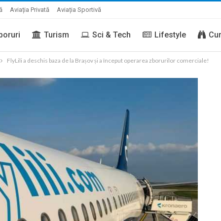
ă
Aviația Privată
Aviația Sportivă
boruri
Turism
Sci & Tech
Lifestyle
Cur
FlyLili a deschis baza de la Brașov și a început operarea zborurilor comerciale!