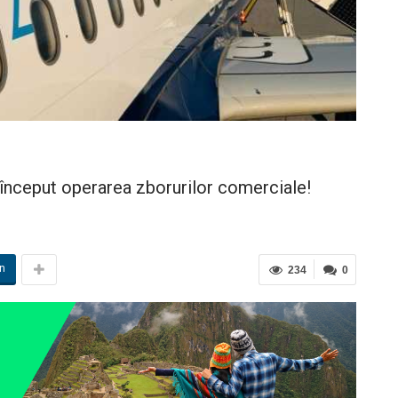
a început operarea zborurilor comerciale!
in
234
0