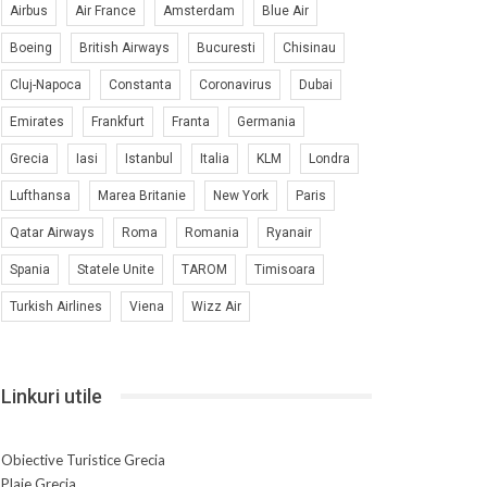
Airbus
Air France
Amsterdam
Blue Air
Boeing
British Airways
Bucuresti
Chisinau
Cluj-Napoca
Constanta
Coronavirus
Dubai
Emirates
Frankfurt
Franta
Germania
Grecia
Iasi
Istanbul
Italia
KLM
Londra
Lufthansa
Marea Britanie
New York
Paris
Qatar Airways
Roma
Romania
Ryanair
Spania
Statele Unite
TAROM
Timisoara
Turkish Airlines
Viena
Wizz Air
Linkuri utile
Obiective Turistice Grecia
Plaje Grecia