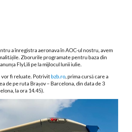
ntru a înregistra aeronava în AOC-ul nostru, avem
malitățile. Zborurile programate pentru baza din
nța FlyLili pe la mijlocul lunii iulie.
 vor fi reluate. Potrivit
bzb.ro
, prima cursă care a
ea de pe ruta Brașov – Barcelona, din data de 3
celona, la ora 14.45).