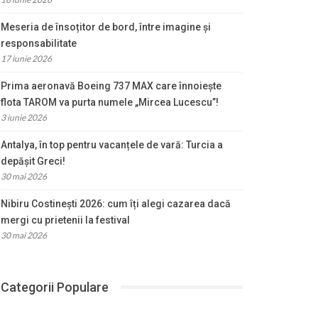
Meseria de însoțitor de bord, între imagine și
responsabilitate
17 iunie 2026
Prima aeronavă Boeing 737 MAX care înnoiește
flota TAROM va purta numele „Mircea Lucescu”!
3 iunie 2026
Antalya, în top pentru vacanțele de vară: Turcia a
depășit Greci!
30 mai 2026
Nibiru Costinești 2026: cum îți alegi cazarea dacă
mergi cu prietenii la festival
30 mai 2026
Categorii Populare