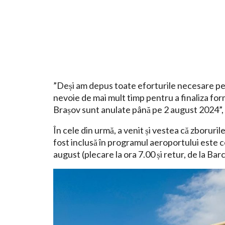
”Deși am depus toate eforturile necesare pe
nevoie de mai mult timp pentru a finaliza for
Brașov sunt anulate până pe 2 august 2024”, anu
În cele din urmă, a venit și vestea că zborurile
fost inclusă în programul aeroportului este c
august (plecare la ora 7.00 și retur, de la Bar