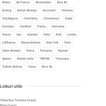
Airbus
Air France
Amsterdam
Blue Air
Boeing
British Airways
Bucuresti
Chisinau
Cluj-Napoca
Constanta
Coronavirus
Dubai
Emirates
Frankfurt
Franta
Germania
Grecia
Iasi
Istanbul
Italia
KLM
Londra
Lufthansa
Marea Britanie
New York
Paris
Qatar Airways
Roma
Romania
Ryanair
Spania
Statele Unite
TAROM
Timisoara
Turkish Airlines
Viena
Wizz Air
Linkuri utile
Obiective Turistice Grecia
Plaje Grecia