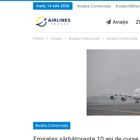
marți, 14 iulie 2026
Aviatia Comerciala
Aviația Militar
Aviație
Z
Home
Aviație
Aviația Comercială
Aviatia Comerciala
Aviatia Comerciala
Emirates sărbătoreşte 10 ani de curse 