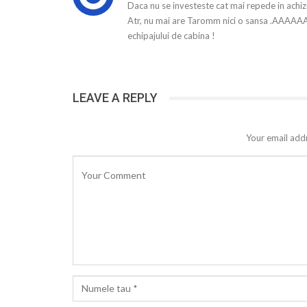
Daca nu se investeste cat mai repede in achizi
Atr, nu mai are Taromm nici o sansa .AAAAAA 
echipajului de cabina !
LEAVE A REPLY
Your email addr