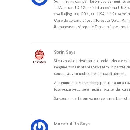
Sorin , eu nu compar Tarom , cu oameni , cu se
THA , acum 10-12 , ani nici un existau !!!! Sp
spe Beijing , sau BBK , sau USA !!!! Sa se priv
Oare de ce cand a fost interesata Qatar Air , n
Romaneasca , si repede Tarom o ia pe urmele
Sorin
Says
Si eu vreau o privatizare corecta! Ideea e ca i
imagine buna in alianta SkyTeam, in partea de
comparativ cu multe alte companii aeriene.
Au renuntat la cursele lungi pentru ca nu au a
focuseaza pe cursele medii si scurte, dar cu se
Sa speram ca Tarom va merge si mai bine si 
Maestrul Ra
Says