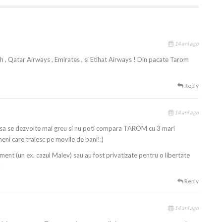
14 ani ago
h , Qatar Airways , Emirates , si Etihat Airways ! Din pacate Tarom
Reply
14 ani ago
l sa se dezvolte mai greu si nu poti compara TAROM cu 3 mari
eni care traiesc pe movile de bani!:)
iment (un ex. cazul Malev) sau au fost privatizate pentru o libertate
!
Reply
14 ani ago