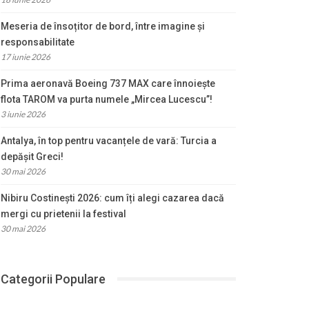
Meseria de însoțitor de bord, între imagine și
responsabilitate
17 iunie 2026
Prima aeronavă Boeing 737 MAX care înnoiește
flota TAROM va purta numele „Mircea Lucescu”!
3 iunie 2026
Antalya, în top pentru vacanțele de vară: Turcia a
depășit Greci!
30 mai 2026
Nibiru Costinești 2026: cum îți alegi cazarea dacă
mergi cu prietenii la festival
30 mai 2026
Categorii Populare