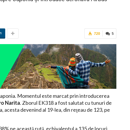
in
720
5
 Japonia. Momentul este marcat prin introducerea
yo Narita
. Zborul EK318 a fost salutat cu tunuri de
, acesta devenind al 19-lea, din reţeau de 123, pe
8% pe această rută, echivalentul a 135 de locuri.