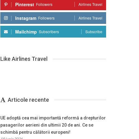
Pinterest
Followers
Airlines Travel
Instagram
Followers
Airlines Travel
Mailchimp
Subscribers
Subscribe
Like Airlines Travel
Articole recente
UE adoptă cea mai importantă reformă a drepturilor
pasagerilor aerieni din ultimii 20 de ani. Ce se
schimbă pentru călătorii europeni!
18 iunie 2026