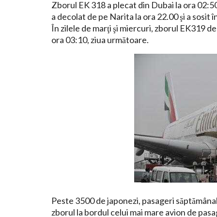
Zborul EK 318 a plecat din Dubai la ora 02:50
a decolat de pe Narita la ora 22.00 şi a sosit 
În zilele de marţi şi miercuri, zborul EK319 de
ora 03:10, ziua următoare.
Peste 3500 de japonezi, pasageri săptămânal
zborul la bordul celui mai mare avion de pasa