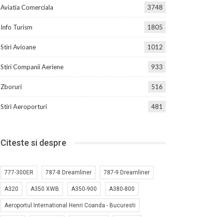
Aviatia Comerciala
3748
Info Turism
1805
Stiri Avioane
1012
Stiri Companii Aeriene
933
Zboruri
516
Stiri Aeroporturi
481
Citeste si despre
777-300ER
787-8 Dreamliner
787-9 Dreamliner
A320
A350 XWB
A350-900
A380-800
Aeroportul International Henri Coanda - Bucuresti