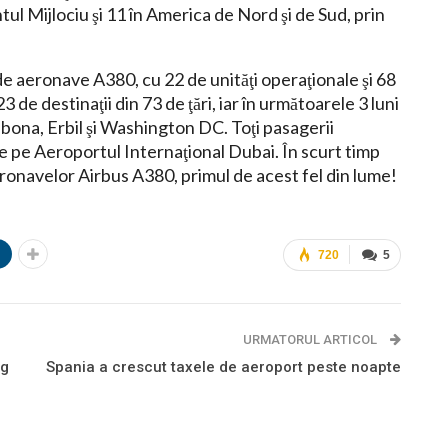
ntul Mijlociu şi 11 în America de Nord şi de Sud, prin
e aeronave A380, cu 22 de unităţi operaţionale şi 68
e destinaţii din 73 de ţări, iar în următoarele 3 luni
sabona, Erbil şi Washington DC. Toţi pasagerii
e pe Aeroportul Internaţional Dubai. În scurt timp
eronavelor Airbus A380, primul de acest fel din lume!
n
720
5
URMATORUL ARTICOL
ng
Spania a crescut taxele de aeroport peste noapte