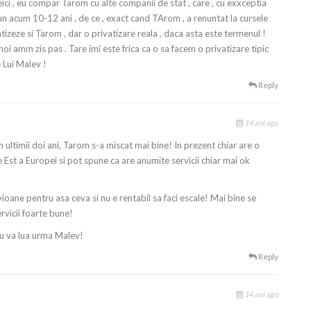
ici , eu compar Tarom cu alte companii de stat , care , cu exxceptia
un acum 10-12 ani , de ce , exact cand TArom , a renuntat la cursele
atizeze si Tarom , dar o privatizare reala , daca asta este termenul !
oi amm zis pas . Tare imi este frica ca o sa facem o privatizare tipic
 Lui Malev !
Reply
14 ani ago
n ultimii doi ani, Tarom s-a miscat mai bine! In prezent chiar are o
 Est a Europei si pot spune ca are anumite servicii chiar mai ok
vioane pentru asa ceva si nu e rentabil sa faci escale! Mai bine se
rvicii foarte bune!
nu va lua urma Malev!
Reply
14 ani ago