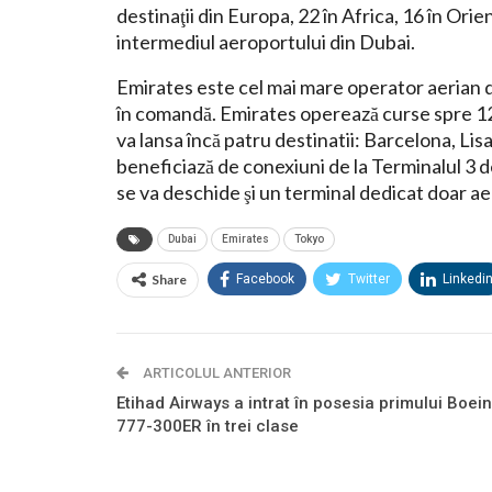
destinaţii din Europa, 22 în Africa, 16 în Orie
intermediul aeroportului din Dubai.
Emirates este cel mai mare operator aerian d
în comandă. Emirates operează curse spre 123 d
va lansa încă patru destinatii: Barcelona, ​​Li
beneficiază de conexiuni de la Terminalul 3 d
se va deschide şi un terminal dedicat doar a
Dubai
Emirates
Tokyo
Share
Facebook
Twitter
Linkedi
ARTICOLUL ANTERIOR
Etihad Airways a intrat în posesia primului Boei
777-300ER în trei clase