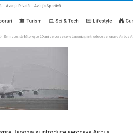
ă
Aviația Privată
Aviația Sportivă
boruri
Turism
Sci & Tech
Lifestyle
Cur
Emirates sărbătoreşte 10 ani de curse spre Japonia şi introduce aeronava Airbus 
spre Japonia şi introduce aeronava Airbus