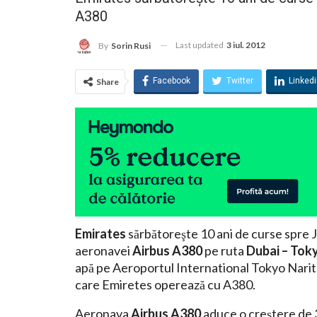
A380
Last updated
3 iul. 2012
By
Sorin Rusi
Facebook
Twitter
Linked
Share
Emirates
sărbătoreşte 10 ani de curse spre
aeronavei
Airbus A380
pe ruta
Dubai – Tok
apă pe Aeroportul International Tokyo Narita
care Emiretes operează cu A380.
Aeronava
Airbus A380
aduce o creştere de 3