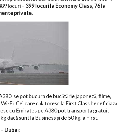
489 locuri –
399 locuri la Economy Class, 76 la
amente private
.
 A380, se pot bucura de bucătărie japoneză, filme,
in Wi-Fi. Cei care călătoresc la First Class beneficiază
toresc cu Emirates pe A380 pot transporta gratuit
kg dacă sunt la Business şi de 50 kg la First.
 – Dubai: