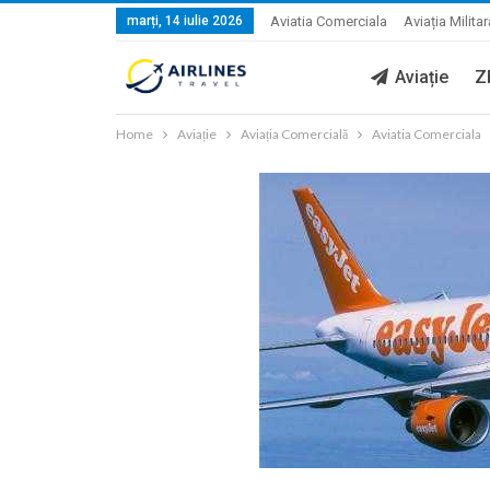
marți, 14 iulie 2026
Aviatia Comerciala
Aviația Militar
Aviație
Z
Home
Aviație
Aviația Comercială
Aviatia Comerciala