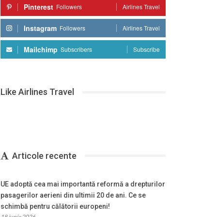
Pinterest
Followers
Airlines Travel
Instagram
Followers
Airlines Travel
Mailchimp
Subscribers
Subscribe
Like Airlines Travel
Articole recente
UE adoptă cea mai importantă reformă a drepturilor
pasagerilor aerieni din ultimii 20 de ani. Ce se
schimbă pentru călătorii europeni!
18 iunie 2026