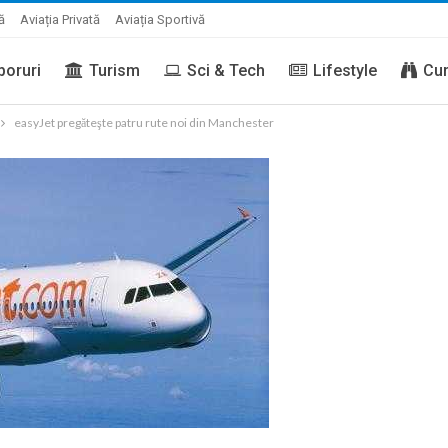
ă
Aviația Privată
Aviația Sportivă
boruri
Turism
Sci & Tech
Lifestyle
Cur
easyJet pregăteşte patru rute noi din Manchester