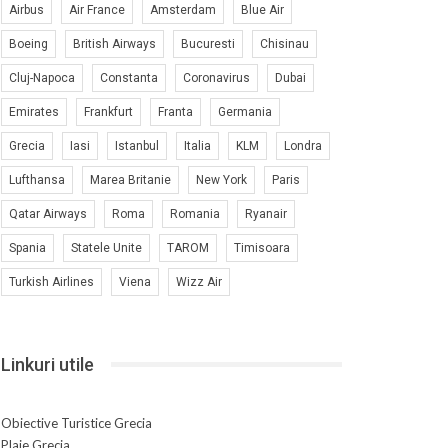
Airbus
Air France
Amsterdam
Blue Air
Boeing
British Airways
Bucuresti
Chisinau
Cluj-Napoca
Constanta
Coronavirus
Dubai
Emirates
Frankfurt
Franta
Germania
Grecia
Iasi
Istanbul
Italia
KLM
Londra
Lufthansa
Marea Britanie
New York
Paris
Qatar Airways
Roma
Romania
Ryanair
Spania
Statele Unite
TAROM
Timisoara
Turkish Airlines
Viena
Wizz Air
Linkuri utile
Obiective Turistice Grecia
Plaje Grecia