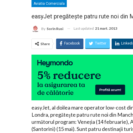
Aviatia Comerciala
easyJet pregăteşte patru rute noi din
Last updated
21 mart. 2013
By
Sorin Rusi
Facebook
Twitter
Linked
Share
easyJet, al doilea mare operator low-cost di
Londra, pregăteşte patru rute noi din Manch
următorul program: Veneția (14 februarie), An
(Santorini) (15 mai). Sunt patru destinaţii turi