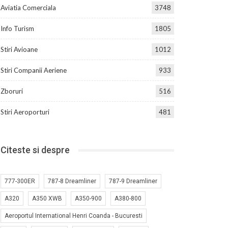
Aviatia Comerciala
3748
Info Turism
1805
Stiri Avioane
1012
Stiri Companii Aeriene
933
Zboruri
516
Stiri Aeroporturi
481
Citeste si despre
777-300ER
787-8 Dreamliner
787-9 Dreamliner
A320
A350 XWB
A350-900
A380-800
Aeroportul International Henri Coanda - Bucuresti