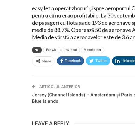
easyJet a operat zboruri şi spre aeroportul 
pentru că nu erau profitabile. La 30 septemb
de pasageri cu flota sa de 193 de aeronave sp
medie de 88.7%. Operează 50 de aeronave A
Media de vârstă a aeronavelor este de 3.6 an
EasyJet
low-cost
Manchester
Share
Facebook
Twitter
Linkedi
ARTICOLUL ANTERIOR
Jersey (Channel Islands) – Amsterdam şi Paris 
Blue Islands
LEAVE A REPLY