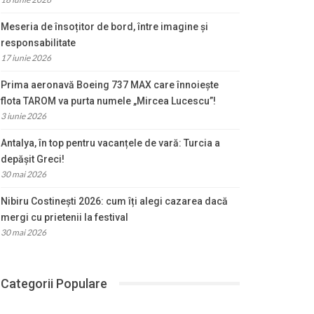
Meseria de însoțitor de bord, între imagine și
responsabilitate
17 iunie 2026
Prima aeronavă Boeing 737 MAX care înnoiește
flota TAROM va purta numele „Mircea Lucescu”!
3 iunie 2026
Antalya, în top pentru vacanțele de vară: Turcia a
depășit Greci!
30 mai 2026
Nibiru Costinești 2026: cum îți alegi cazarea dacă
mergi cu prietenii la festival
30 mai 2026
Categorii Populare