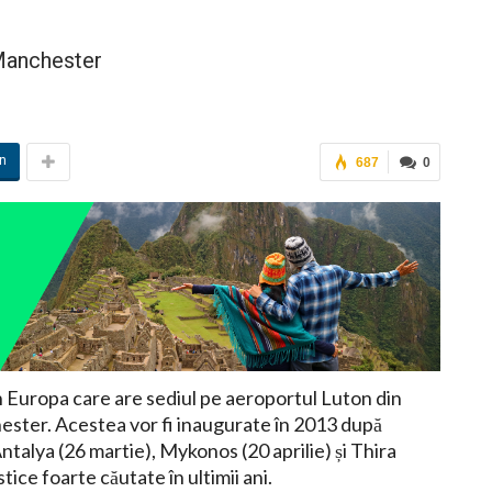
 Manchester
in
687
0
n Europa care are sediul pe aeroportul Luton din
ester. Acestea vor fi inaugurate în 2013 după
talya (26 martie), Mykonos (20 aprilie) și Thira
stice foarte căutate în ultimii ani.