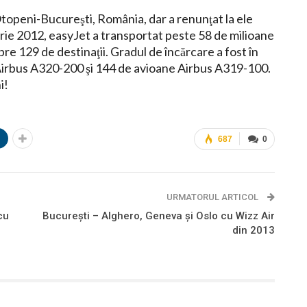
Otopeni-Bucureşti, România, dar a renunţat la ele
rie 2012, easyJet a transportat peste 58 de milioane
re 129 de destinaţii. Gradul de încărcare a fost în
irbus A320-200 şi 144 de avioane Airbus A319-100.
i!
n
687
0
URMATORUL ARTICOL
cu
Bucureşti – Alghero, Geneva şi Oslo cu Wizz Air
din 2013