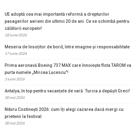
UE adoptă cea mai importantă reformă a drepturilor
pasagerilor aerieni din ultimii 20 de ani. Ce se schimbă pentru
călătorii europeni!
18 iunie 2026
Meseria de însoțitor de bord, între imagine și responsabilitate
17 iunie 2026
Prima aeronavă Boeing 737 MAX care înnoiește flota TAROM va
purta numele „Mircea Lucescu”!
3 iunie 2026
Antalya, în top pentru vacanțele de vară: Turcia a depășit Greci!
30 mai 2026
Nibiru Costinești 2026: cum îți alegi cazarea dacă mergi cu
prietenii la festival
30 mai 2026