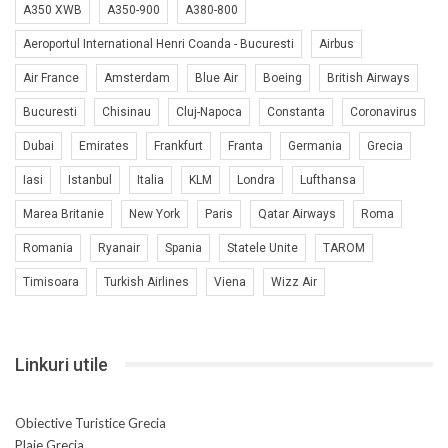
A350 XWB
A350-900
A380-800
Aeroportul International Henri Coanda - Bucuresti
Airbus
Air France
Amsterdam
Blue Air
Boeing
British Airways
Bucuresti
Chisinau
Cluj-Napoca
Constanta
Coronavirus
Dubai
Emirates
Frankfurt
Franta
Germania
Grecia
Iasi
Istanbul
Italia
KLM
Londra
Lufthansa
Marea Britanie
New York
Paris
Qatar Airways
Roma
Romania
Ryanair
Spania
Statele Unite
TAROM
Timisoara
Turkish Airlines
Viena
Wizz Air
Linkuri utile
Obiective Turistice Grecia
Plaje Grecia