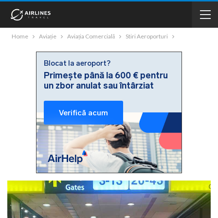
Home
Aviație
Aviația Comercială
Stiri Aeroporturi