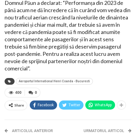
Domnul Păun a declarat: “Performanța din 2023 de
până acum ne dă încredere că în curând vom vedea din
nou traficul aerian crescând la nivelurile de dinaintea
pandemiei și chiar mai mult, dar trebuie să avem în
vedere că pandemia poate să fi modificat anumite
comportamente ale pasagerilor și în acest sens
trebuie să fim bine pregătiți să deservim pasagerul
post-pandemie. Pentru a realiza acest lucru avem
nevoie de sprijinul partenerilor noștri din domeniul
comercial”.
Aeroportul International Henri Coanda - Bucuresti
400
0
Share
Facebook
Twitter
WhatsApp
ARTICOLUL ANTERIOR
URMATORUL ARTICOL