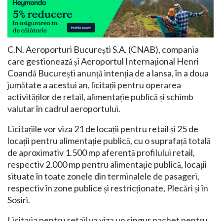
C.N. Aeroporturi București S.A. (CNAB), compania
care gestionează și Aeroportul Internațional Henri
Coandă București anunță intenția de a lansa, în a doua
jumătate a acestui an, licitații pentru operarea
activităților de retail, alimentație publică și schimb
valutar în cadrul aeroportului.
Licitațiile vor viza 21 de locații pentru retail și 25 de
locații pentru alimentație publică, cu o suprafață totală
de aproximativ 1.500 mp aferentă profilului retail,
respectiv 2.000 mp pentru alimentație publică, locații
situate în toate zonele din terminalele de pasageri,
respectiv în zone publice și restricționate, Plecări și în
Sosiri.
Licitația pentru retail va viza un singur pachet pentru