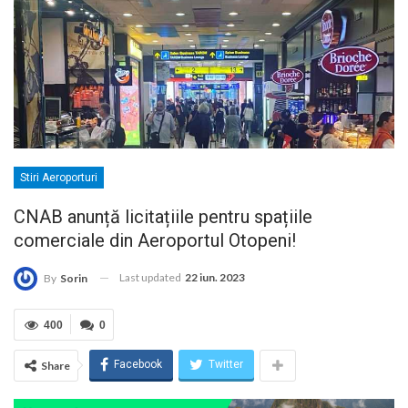
Stiri Aeroporturi
CNAB anunță licitațiile pentru spațiile
comerciale din Aeroportul Otopeni!
Last updated
22 iun. 2023
By
Sorin
400
0
Facebook
Twitter
Share