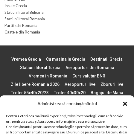
Insule Grecia
Statiuni litoral Bulgaria
Statiuni litoral Romania
Partii schi Romania
Castele din Romania
Vremea Grecia
Cu masina in Grecia
Destinatii Grecia
Statiuni litoral Turcia
Aeroporturi din Romania
Vremea in Romania
Curs valutar BNR
Zile libere Romania 2026
Aeroporturi live
Zboruri live
Troler 55x40x20/23
Troler 40x30x20
Bagajul de Mana
Paste 2026
Cele mai bune telefoane
Administrează consimțământul
Vigneta Bulgaria 2026
Statiuni schi Bulgaria
Pentru a oferi cea mai bună experiență, folosim tehnologii, cum ar fi cookie-
Plaje din Europa
Concerte Romania 2025
uri, pentru a stoca și/sau accesa informațiile despre dispozitive.
Asigurare de calatorie
Când se schimba ora în 2026
Consimțământul pentru aceste tehnologii ne permite să procesăm date, cum
ar fi comportamentul de navigare sau ID-uri unice pe acest site. Dacă nu îți dai