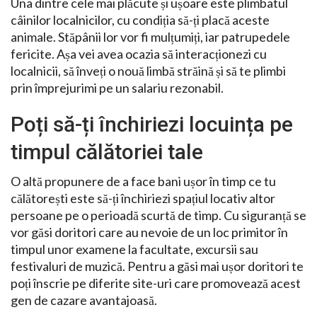
Una dintre cele mai plăcute și ușoare este plimbatul
câinilor localnicilor, cu condiția să-ți placă aceste
animale. Stăpânii lor vor fi mulțumiți, iar patrupedele
fericite. Așa vei avea ocazia să interacționezi cu
localnicii, să înveți o nouă limbă străină și să te plimbi
prin împrejurimi pe un salariu rezonabil.
Poți să-ți închiriezi locuința pe
timpul călătoriei tale
O altă propunere de a face bani ușor în timp ce tu
călătorești este să-ți închiriezi spațiul locativ altor
persoane pe o perioadă scurtă de timp. Cu siguranță se
vor găsi doritori care au nevoie de un loc primitor în
timpul unor examene la facultate, excursii sau
festivaluri de muzică. Pentru a găsi mai ușor doritori te
poți înscrie pe diferite site-uri care promovează acest
gen de cazare avantajoasă.