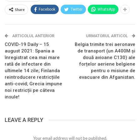
Share
Facebook
Twitter
WhatsApp
ARTICOLUL ANTERIOR
URMATORUL ARTICOL
COVID-19 Daily – 15
Belgia trimite trei aeronave
august 2021: Spania a
de transport (un A400M și
înregistrat cea mai mare
două avioane C130) ale
rată de infectare din
forțelor aeriene belgiene
ultimele 14 zile; Finlanda
pentru o misiune de
reintroducere restricțiile
evacuare din Afganistan.
anti-covid; Grecia impune
noi restricții pe câteva
insule!
LEAVE A REPLY
Your email address will not be published.