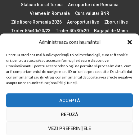
Statiuni litoral Turcia
Aeroporturi din Romania
Vremea in Romania
Curs valutar BNR
Zile libere Romania 2026
Aeroporturi live
Zboruri live
Troler 55x40x20/23
Troler 40x30x20
Bagajul de Mana
Paste 2026
Cele mai bune telefoane
Administrează consimțământul
Vigneta Bulgaria 2026
Statiuni schi Bulgaria
Pentru a oferi cea mai bună experiență, folosim tehnologii, cum ar fi cookie-
Plaje din Europa
Concerte Romania 2025
uri, pentru a stoca și/sau accesa informațiile despre dispozitive.
Asigurare de calatorie
Când se schimba ora în 2026
Consimțământul pentru aceste tehnologii ne permite să procesăm date, cum
ar fi comportamentul de navigare sau ID-uri unice pe acest site. Dacă nu îți dai
Calendar Formula 1 sezon 2026
Boarding Pass
consimțământul sau îți retragi consimțământul dat poate avea afecte negative
Despre AirlinesTravel.ro
Politică cookie-uri (UE)
asupra unor anumite funcționalități și funcții.
Politică cookie-uri (Regatul Unit)
Opt-out preferences
ACCEPTĂ
Cookie Policy (AU)
Politică cookie-uri (ZA)
Politică cookie-uri (Canada)
Politică cookie-uri (BR)
REFUZĂ
2012 - 2025 © Toate drepturile rezervate
VEZI PREFERINȚELE
Din 2012, AirlinesTravel.ro este o platformă de informare online,