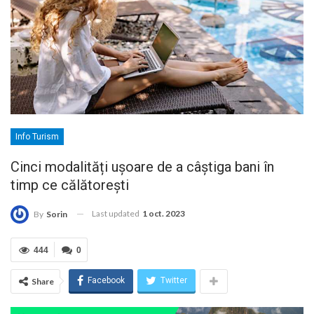
Info Turism
Cinci modalități ușoare de a câștiga bani în
timp ce călătorești
Last updated
1 oct. 2023
By
Sorin
444
0
Facebook
Twitter
Share