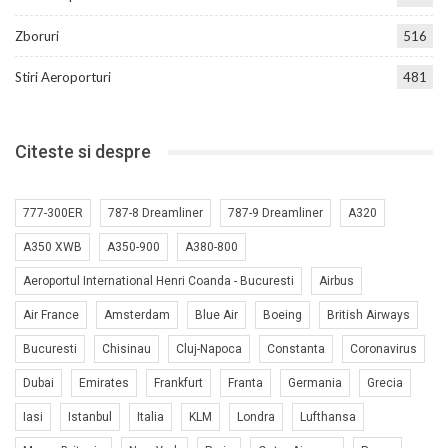
Zboruri
516
Stiri Aeroporturi
481
Citeste si despre
777-300ER
787-8 Dreamliner
787-9 Dreamliner
A320
A350 XWB
A350-900
A380-800
Aeroportul International Henri Coanda - Bucuresti
Airbus
Air France
Amsterdam
Blue Air
Boeing
British Airways
Bucuresti
Chisinau
Cluj-Napoca
Constanta
Coronavirus
Dubai
Emirates
Frankfurt
Franta
Germania
Grecia
Iasi
Istanbul
Italia
KLM
Londra
Lufthansa