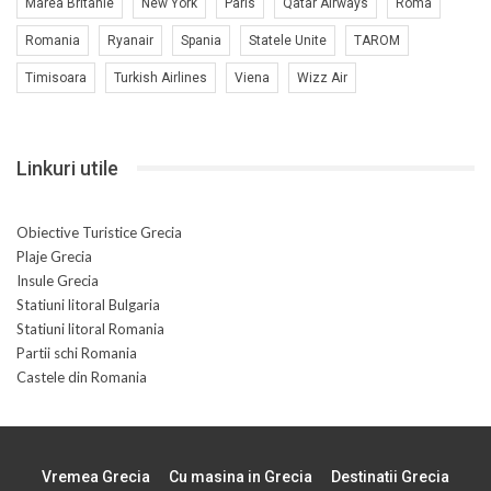
Marea Britanie
New York
Paris
Qatar Airways
Roma
Romania
Ryanair
Spania
Statele Unite
TAROM
Timisoara
Turkish Airlines
Viena
Wizz Air
Linkuri utile
Obiective Turistice Grecia
Plaje Grecia
Insule Grecia
Statiuni litoral Bulgaria
Statiuni litoral Romania
Partii schi Romania
Castele din Romania
Vremea Grecia
Cu masina in Grecia
Destinatii Grecia