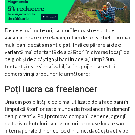
De cele mai mute ori, călătoriile noastre sunt de
vacanță în care ne relaxăm, uităm de tot și cheltuim mai
mulți bani decât am anticipat. Însă ce părere ai de o
variantă mai ofertantă de a călători în diverse locații de
pe glob și de a câștiga și bani în același timp? Sună
tentant și este și realizabil, iar în sprijinul acestui
demers vin și propunerile următoare:
Poți lucra ca freelancer
Una din posibilitățile cele mai utilizate de a face bani în
timpul călătoriilor este munca de freelancer în domenii
de tip creativ. Poți promova companii aeriene, agenții
de turism, hoteluri sau resorturi, produse locale sau
internaționale din orice loc din lume, dacă ești activ pe