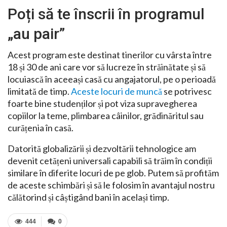
Poți să te înscrii în programul
„au pair”
Acest program este destinat tinerilor cu vârsta între
18 și 30 de ani care vor să lucreze în străinătate și să
locuiască în aceeași casă cu angajatorul, pe o perioadă
limitată de timp.
Aceste locuri de muncă
se potrivesc
foarte bine studenților și pot viza supravegherea
copiilor la teme, plimbarea câinilor, grădinăritul sau
curățenia în casă.
Datorită globalizării și dezvoltării tehnologice am
devenit cetățeni universali capabili să trăim în condiții
similare în diferite locuri de pe glob. Putem să profităm
de aceste schimbări și să le folosim în avantajul nostru
călătorind și câștigând bani în același timp.
444
0