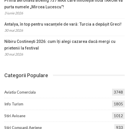
Prima aeronavă Boeing 737 MAX care înnoiește flota TAROM va
purta numele „Mircea Lucescu”!
3 iunie 2026
Antalya, în top pentru vacanțele de vară: Turcia a depășit Greci!
30 mai 2026
Nibiru Costinești 2026: cum îți alegi cazarea dacă mergi cu
prietenii la festival
30 mai 2026
Categorii Populare
Aviatia Comerciala
3748
Info Turism
1805
Stiri Avioane
1012
Stiri Companii Aeriene
933