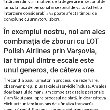
întârzieri din varii motive, de la degivrare în sezonul de
iarnă, la lipsă de personal în sezonul de vară. Astfel, o
întârziere considerabilă vă poate afecta timpul de
conexiune cu următorul zborul.
În exemplul nostru, noi am ales
combinația de zboruri cu LOT
Polish Airlines prin Varșovia,
iar timpul dintre escale este
unul generos, de câteva ore.
Trecând la pasul următor în procesul de rezervare,
observăm prețul plus taxele și servicile incluse. Am ales
doar bagajul de mână, am compeltat datele personale
și am făcut pasul spre procesul de plată. În doar câteva
click-uri suntem la un pas de a finaliza tranzacția,
simplu și rapid. Personal, am apreciat transparența