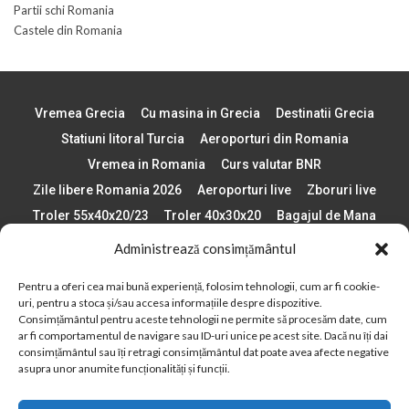
Partii schi Romania
Castele din Romania
Vremea Grecia
Cu masina in Grecia
Destinatii Grecia
Statiuni litoral Turcia
Aeroporturi din Romania
Vremea in Romania
Curs valutar BNR
Zile libere Romania 2026
Aeroporturi live
Zboruri live
Troler 55x40x20/23
Troler 40x30x20
Bagajul de Mana
Paste 2026
Cele mai bune telefoane
Administrează consimțământul
Vigneta Bulgaria 2026
Statiuni schi Bulgaria
Pentru a oferi cea mai bună experiență, folosim tehnologii, cum ar fi cookie-
Plaje din Europa
Concerte Romania 2025
uri, pentru a stoca și/sau accesa informațiile despre dispozitive.
Asigurare de calatorie
Când se schimba ora în 2026
Consimțământul pentru aceste tehnologii ne permite să procesăm date, cum
ar fi comportamentul de navigare sau ID-uri unice pe acest site. Dacă nu îți dai
Calendar Formula 1 sezon 2026
Boarding Pass
consimțământul sau îți retragi consimțământul dat poate avea afecte negative
Despre AirlinesTravel.ro
Politică cookie-uri (UE)
asupra unor anumite funcționalități și funcții.
Politică cookie-uri (Regatul Unit)
Opt-out preferences