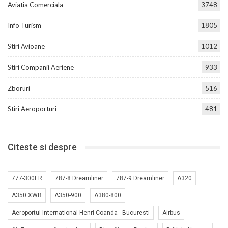
Aviatia Comerciala
3748
Info Turism
1805
Stiri Avioane
1012
Stiri Companii Aeriene
933
Zboruri
516
Stiri Aeroporturi
481
Citeste si despre
777-300ER
787-8 Dreamliner
787-9 Dreamliner
A320
A350 XWB
A350-900
A380-800
Aeroportul International Henri Coanda - Bucuresti
Airbus