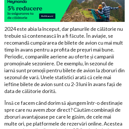
2024 este abia la început, dar planurile de călătorie nu
trebuie să contenească în a fi făcute. În aviație, se
recomandă cumpărarea de bilete de avion cu mai mult
timp în avans pentru a profita de prețuri mai bune.
Periodic, companiile aeriene au oferte și campanii
promoținale sezoniere. De exemplu, în sezonul de
iarnă sunt promoții pentru bilete de avion la zboruri din
sezonul de vară. Unele statistici arată că cele mai
ieftine bilete de avion sunt cu 2-3 luni în avans față de
data de călătorie dorită.
Însă ce facem când dorim să ajungem într-o destinație
spre care nu avem zbor direct? Căutăm combinații de
zboruri avantajoase pe care le găsim, de cele mai
multe ori, pe platformele de rezervări online. Acestea