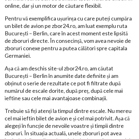
online, dar și un motor de căutare flexibil.
Pentru vă exemplifica ușurința cu care puteți cumpăra
un bilet de avion pe zbor24.ro, am luat exemplu ruta
București – Berlin, care în acest moment este lipsită
de zboruri directe. În consecință, vom avea nevoie de
zboruri conexe pentru a putea călători spre capitala
Germaniei.
Așa că am deschis site-ul zbor24.ro, am căutat
București – Berlin în anumite date definite și am
obținut o serie de rezultate ce pot fi filtrate după
numărul de escale dorite, după preț, după cele mai
ieftine sau cele mai avantajoase combinații.
Trebuie să fiți atenți la timpul dintre escale. Nu mereu
cel mai ieftin bilet de avion e și cel mai potrivit. Așa că
alegeți în funcție de nevoile voastre și timpii dintre
zboruri. În situația actuală, unele zboruri pot avea