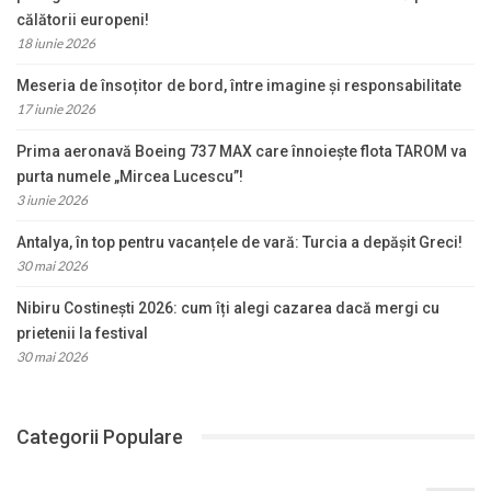
călătorii europeni!
18 iunie 2026
Meseria de însoțitor de bord, între imagine și responsabilitate
17 iunie 2026
Prima aeronavă Boeing 737 MAX care înnoiește flota TAROM va
purta numele „Mircea Lucescu”!
3 iunie 2026
Antalya, în top pentru vacanțele de vară: Turcia a depășit Greci!
30 mai 2026
Nibiru Costinești 2026: cum îți alegi cazarea dacă mergi cu
prietenii la festival
30 mai 2026
Categorii Populare