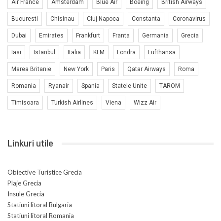
Air France
Amsterdam
Blue Air
Boeing
British Airways
Bucuresti
Chisinau
Cluj-Napoca
Constanta
Coronavirus
Dubai
Emirates
Frankfurt
Franta
Germania
Grecia
Iasi
Istanbul
Italia
KLM
Londra
Lufthansa
Marea Britanie
New York
Paris
Qatar Airways
Roma
Romania
Ryanair
Spania
Statele Unite
TAROM
Timisoara
Turkish Airlines
Viena
Wizz Air
Linkuri utile
Obiective Turistice Grecia
Plaje Grecia
Insule Grecia
Statiuni litoral Bulgaria
Statiuni litoral Romania