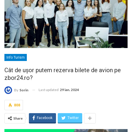
Info Turism
Cât de ușor putem rezerva bilete de avion pe
zbor24.ro?
Last updated
29 ian. 2024
By
Sorin
808
Facebook
Twitter
Share