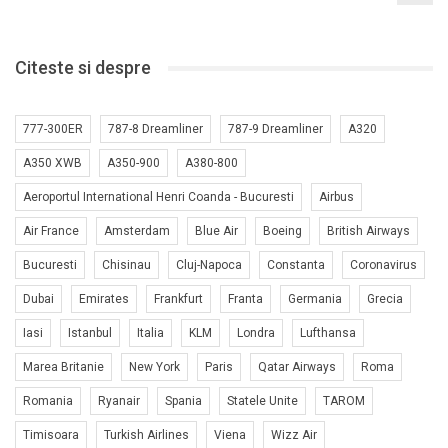
Citeste si despre
777-300ER
787-8 Dreamliner
787-9 Dreamliner
A320
A350 XWB
A350-900
A380-800
Aeroportul International Henri Coanda - Bucuresti
Airbus
Air France
Amsterdam
Blue Air
Boeing
British Airways
Bucuresti
Chisinau
Cluj-Napoca
Constanta
Coronavirus
Dubai
Emirates
Frankfurt
Franta
Germania
Grecia
Iasi
Istanbul
Italia
KLM
Londra
Lufthansa
Marea Britanie
New York
Paris
Qatar Airways
Roma
Romania
Ryanair
Spania
Statele Unite
TAROM
Timisoara
Turkish Airlines
Viena
Wizz Air