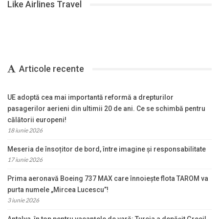
Like Airlines Travel
Articole recente
UE adoptă cea mai importantă reformă a drepturilor
pasagerilor aerieni din ultimii 20 de ani. Ce se schimbă pentru
călătorii europeni!
18 iunie 2026
Meseria de însoțitor de bord, între imagine și responsabilitate
17 iunie 2026
Prima aeronavă Boeing 737 MAX care înnoiește flota TAROM va
purta numele „Mircea Lucescu”!
3 iunie 2026
Antalya, în top pentru vacanțele de vară: Turcia a depășit Greci!