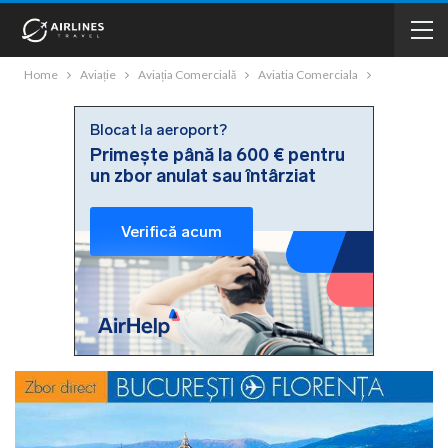
Home
Aviație
Aviația Comercială
Aviatia Comerciala