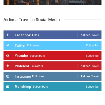
Airlines Travel in Social Media
Facebook
Likes
Airlines Travel
Twitter
Followers
Follow Us
Youtube
Subscribers
Subscribe
Pinterest
Followers
Airlines Travel
Instagram
Followers
Airlines Travel
Mailchimp
Subscribers
Subscribe