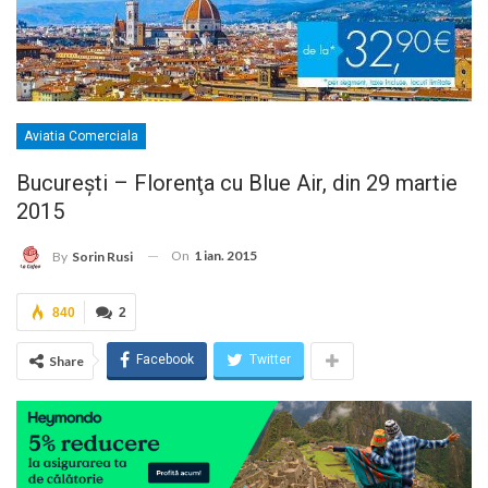
Aviatia Comerciala
Bucureşti – Florenţa cu Blue Air, din 29 martie
2015
On
1 ian. 2015
By
Sorin Rusi
840
2
Facebook
Twitter
Share