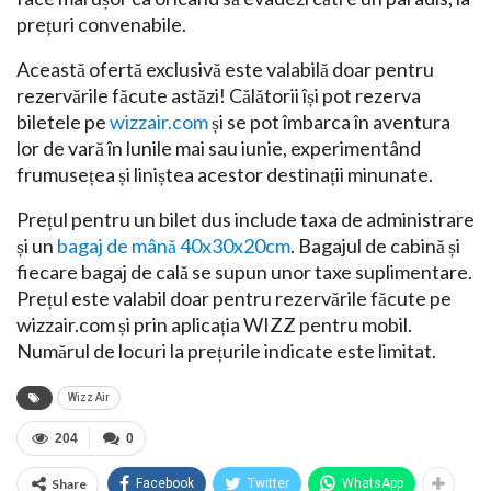
prețuri convenabile.
Această ofertă exclusivă este valabilă doar pentru
rezervările făcute astăzi! Călătorii își pot rezerva
biletele pe
wizzair.com
și se pot îmbarca în aventura
lor de vară în lunile mai sau iunie, experimentând
frumusețea și liniștea acestor destinații minunate.
Prețul pentru un bilet dus include taxa de administrare
și un
bagaj de mână 40x30x20cm
. Bagajul de cabină și
fiecare bagaj de cală se supun unor taxe suplimentare.
Prețul este valabil doar pentru rezervările făcute pe
wizzair.com și prin aplicația WIZZ pentru mobil.
Numărul de locuri la prețurile indicate este limitat.
Wizz Air
204
0
Share
Facebook
Twitter
WhatsApp