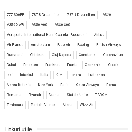
777-300ER
787-8 Dreamliner
787-9 Dreamliner
A320
A350 XWB
A350-900
A380-800
Aeroportul International Henri Coanda - Bucuresti
Airbus
Air France
Amsterdam
Blue Air
Boeing
British Airways
Bucuresti
Chisinau
Cluj-Napoca
Constanta
Coronavirus
Dubai
Emirates
Frankfurt
Franta
Germania
Grecia
Iasi
Istanbul
Italia
KLM
Londra
Lufthansa
Marea Britanie
New York
Paris
Qatar Airways
Roma
Romania
Ryanair
Spania
Statele Unite
TAROM
Timisoara
Turkish Airlines
Viena
Wizz Air
Linkuri utile