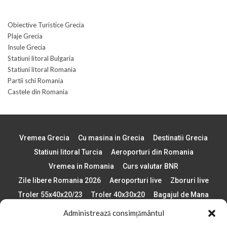
Obiective Turistice Grecia
Plaje Grecia
Insule Grecia
Statiuni litoral Bulgaria
Statiuni litoral Romania
Partii schi Romania
Castele din Romania
Vremea Grecia
Cu masina in Grecia
Destinatii Grecia
Statiuni litoral Turcia
Aeroporturi din Romania
Vremea in Romania
Curs valutar BNR
Zile libere Romania 2026
Aeroporturi live
Zboruri live
Troler 55x40x20/23
Troler 40x30x20
Bagajul de Mana
Paste 2026
Cele mai bune telefoane
Administrează consimțământul
Vigneta Bulgaria 2026
Statiuni schi Bulgaria