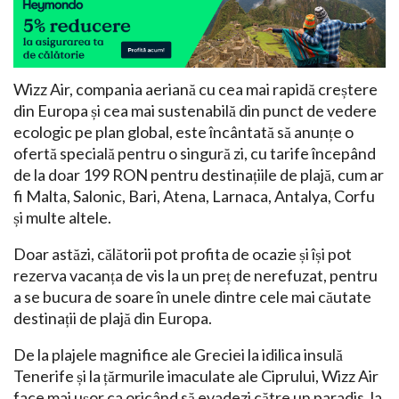
Wizz Air, compania aeriană cu cea mai rapidă creștere
din Europa și cea mai sustenabilă din punct de vedere
ecologic pe plan global, este încântată să anunțe o
ofertă specială pentru o singură zi, cu tarife începând
de la doar 199 RON pentru destinațiile de plajă, cum ar
fi Malta, Salonic, Bari, Atena, Larnaca, Antalya, Corfu
și multe altele.
Doar astăzi, călătorii pot profita de ocazie și își pot
rezerva vacanța de vis la un preț de nerefuzat, pentru
a se bucura de soare în unele dintre cele mai căutate
destinații de plajă din Europa.
De la plajele magnifice ale Greciei la idilica insulă
Tenerife și la țărmurile imaculate ale Ciprului, Wizz Air
face mai ușor ca oricând să evadezi către un paradis, la