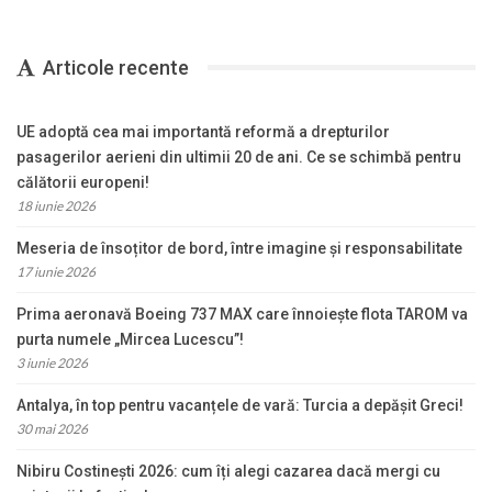
Articole recente
UE adoptă cea mai importantă reformă a drepturilor
pasagerilor aerieni din ultimii 20 de ani. Ce se schimbă pentru
călătorii europeni!
18 iunie 2026
Meseria de însoțitor de bord, între imagine și responsabilitate
17 iunie 2026
Prima aeronavă Boeing 737 MAX care înnoiește flota TAROM va
purta numele „Mircea Lucescu”!
3 iunie 2026
Antalya, în top pentru vacanțele de vară: Turcia a depășit Greci!
30 mai 2026
Nibiru Costinești 2026: cum îți alegi cazarea dacă mergi cu