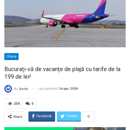
Oferte
Bucurați-vă de vacanțe de plajă cu tarife de la
199 de lei!
Last updated
16 apr. 2024
By
Sorin
204
0
Facebook
Twitter
Share