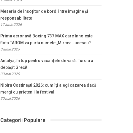
Meseria de însoțitor de bord, între imagine și
responsabilitate
17 iunie 2026
Prima aeronavă Boeing 737 MAX care înnoiește
flota TAROM va purta numele „Mircea Lucescu”!
3 iunie 2026
Antalya, în top pentru vacanțele de vară: Turcia a
depășit Greci!
30 mai 2026
Nibiru Costinești 2026: cum îți alegi cazarea dacă
mergi cu prietenii la festival
30 mai 2026
Categorii Populare