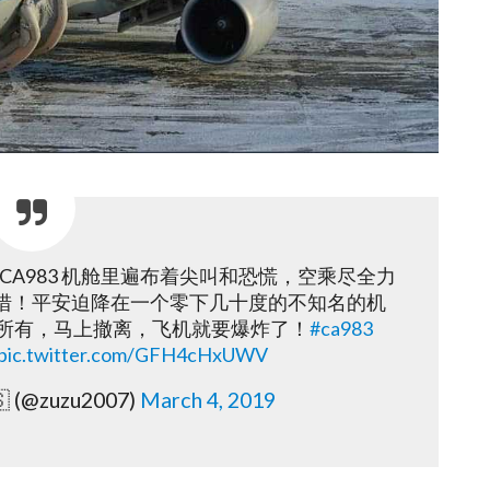
CA983 机舱里遍布着尖叫和恐慌，空乘尽全力
措！平安迫降在一个零下几十度的不知名的机
下所有，马上撤离，飞机就要爆炸了！
#ca983
pic.twitter.com/GFH4cHxUWV
 (@zuzu2007)
March 4, 2019