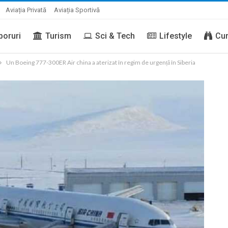
Aviația Privată
Aviația Sportivă
boruri
Turism
Sci & Tech
Lifestyle
Cur
Un Boeing 777-300ER Air china a aterizat în regim de urgență în Siberia