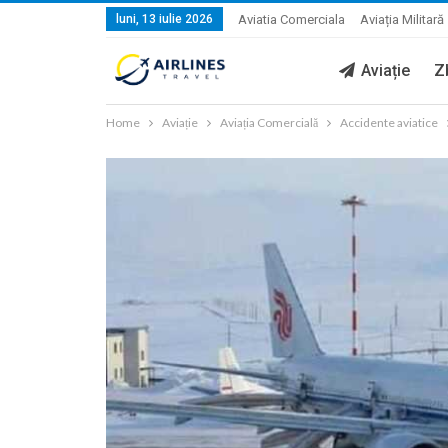
luni, 13 iulie 2026
Aviatia Comerciala
Aviația Militară
Aviație
Z
Home
Aviație
Aviația Comercială
Accidente aviatice