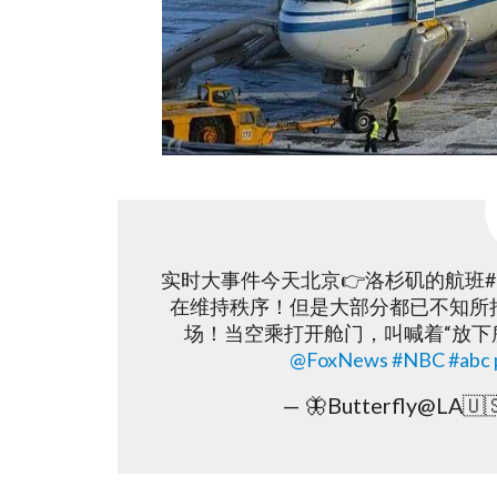
实时大事件今天北京👉洛杉矶的航班#
在维持秩序！但是大部分都已不知所
场！当空乘打开舱门，叫喊着“放
@FoxNews
#NBC
#abc
— 🦋Butterfly@LA🇺