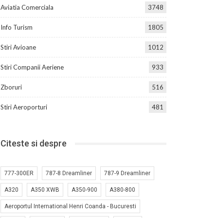
Aviatia Comerciala
3748
Info Turism
1805
Stiri Avioane
1012
Stiri Companii Aeriene
933
Zboruri
516
Stiri Aeroporturi
481
Citeste si despre
777-300ER
787-8 Dreamliner
787-9 Dreamliner
A320
A350 XWB
A350-900
A380-800
Aeroportul International Henri Coanda - Bucuresti