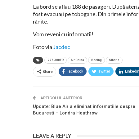
La bord se aflau 188 de pasageri. După ateriz
fost evacuați pe tobogane. Din primele inform
rănite.
Vom reveni cu informatii!
Foto via
Jacdec
777-300ER
Air China
Boeing
Siberia
Share
Facebook
Twitter
Linkedi
ARTICOLUL ANTERIOR
Update: Blue Air a eliminat informatiile despre
Bucuresti – Londra Heathrow
LEAVE A REPLY