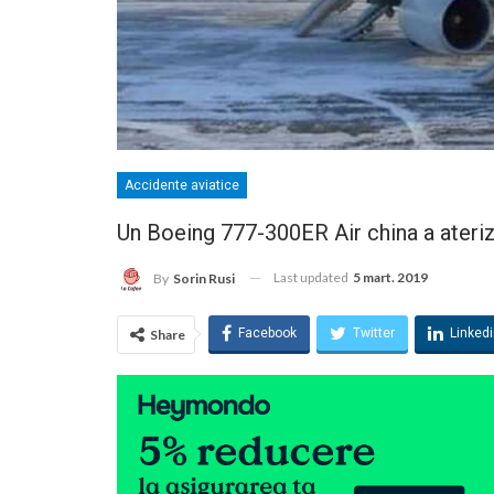
Accidente aviatice
Un Boeing 777-300ER Air china a ateriza
Last updated
5 mart. 2019
By
Sorin Rusi
Facebook
Twitter
Linked
Share