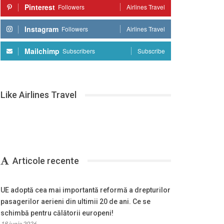
Pinterest
Followers
Airlines Travel
Instagram
Followers
Airlines Travel
Mailchimp
Subscribers
Subscribe
Like Airlines Travel
Articole recente
UE adoptă cea mai importantă reformă a drepturilor
pasagerilor aerieni din ultimii 20 de ani. Ce se
schimbă pentru călătorii europeni!
18 iunie 2026