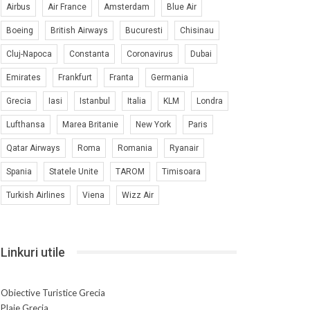
Airbus
Air France
Amsterdam
Blue Air
Boeing
British Airways
Bucuresti
Chisinau
Cluj-Napoca
Constanta
Coronavirus
Dubai
Emirates
Frankfurt
Franta
Germania
Grecia
Iasi
Istanbul
Italia
KLM
Londra
Lufthansa
Marea Britanie
New York
Paris
Qatar Airways
Roma
Romania
Ryanair
Spania
Statele Unite
TAROM
Timisoara
Turkish Airlines
Viena
Wizz Air
Linkuri utile
Obiective Turistice Grecia
Plaje Grecia