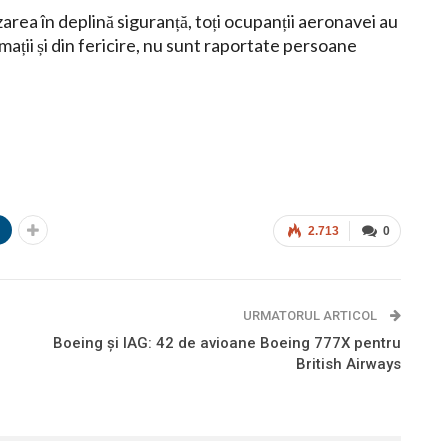
area în deplină siguranță, toți ocupanții aeronavei au
ații și din fericire, nu sunt raportate persoane
n
2.713
0
URMATORUL ARTICOL
Boeing și IAG: 42 de avioane Boeing 777X pentru
British Airways