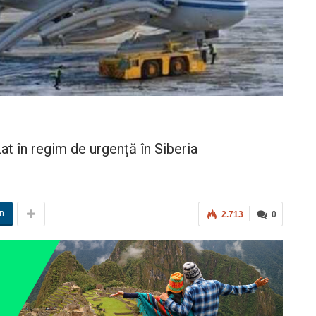
t în regim de urgență în Siberia
in
2.713
0