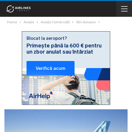
Home
Aviație
Aviația Comercială
Stiri Avioane