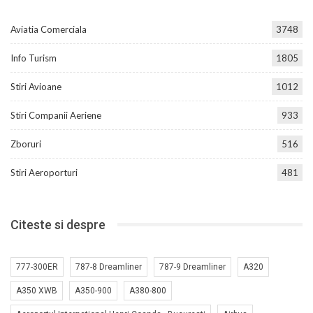
Aviatia Comerciala
3748
Info Turism
1805
Stiri Avioane
1012
Stiri Companii Aeriene
933
Zboruri
516
Stiri Aeroporturi
481
Citeste si despre
777-300ER
787-8 Dreamliner
787-9 Dreamliner
A320
A350 XWB
A350-900
A380-800