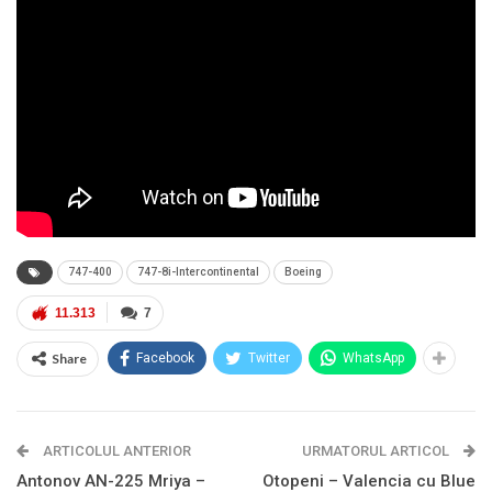
747-400
747-8i-Intercontinental
Boeing
11.313
7
Share
Facebook
Twitter
WhatsApp
ARTICOLUL ANTERIOR
URMATORUL ARTICOL
Antonov AN-225 Mriya –
Otopeni – Valencia cu Blue