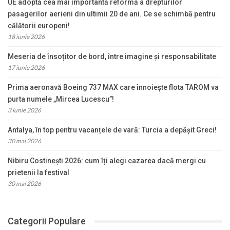
UE adoptă cea mai importantă reformă a drepturilor
pasagerilor aerieni din ultimii 20 de ani. Ce se schimbă pentru
călătorii europeni!
18 iunie 2026
Meseria de însoțitor de bord, între imagine și responsabilitate
17 iunie 2026
Prima aeronavă Boeing 737 MAX care înnoiește flota TAROM va
purta numele „Mircea Lucescu”!
3 iunie 2026
Antalya, în top pentru vacanțele de vară: Turcia a depășit Greci!
30 mai 2026
Nibiru Costinești 2026: cum îți alegi cazarea dacă mergi cu
prietenii la festival
30 mai 2026
Categorii Populare