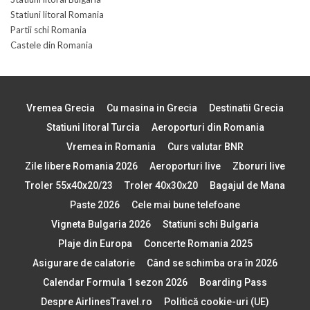
Statiuni litoral Romania
Partii schi Romania
Castele din Romania
Vremea Grecia
Cu masina in Grecia
Destinatii Grecia
Statiuni litoral Turcia
Aeroporturi din Romania
Vremea in Romania
Curs valutar BNR
Zile libere Romania 2026
Aeroporturi live
Zboruri live
Troler 55x40x20/23
Troler 40x30x20
Bagajul de Mana
Paste 2026
Cele mai bune telefoane
Vigneta Bulgaria 2026
Statiuni schi Bulgaria
Plaje din Europa
Concerte Romania 2025
Asigurare de calatorie
Când se schimba ora în 2026
Calendar Formula 1 sezon 2026
Boarding Pass
Despre AirlinesTravel.ro
Politică cookie-uri (UE)