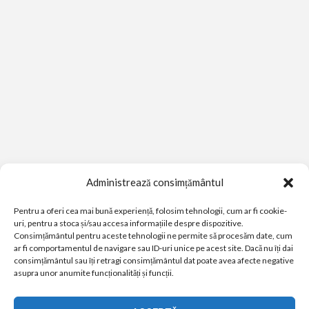
Administrează consimțământul
Pentru a oferi cea mai bună experiență, folosim tehnologii, cum ar fi cookie-
uri, pentru a stoca și/sau accesa informațiile despre dispozitive.
Consimțământul pentru aceste tehnologii ne permite să procesăm date, cum
ar fi comportamentul de navigare sau ID-uri unice pe acest site. Dacă nu îți dai
consimțământul sau îți retragi consimțământul dat poate avea afecte negative
asupra unor anumite funcționalități și funcții.