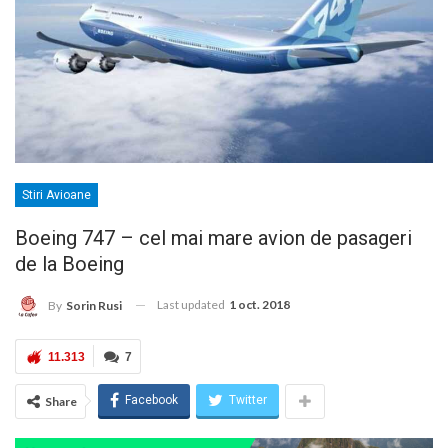
Stiri Avioane
Boeing 747 – cel mai mare avion de pasageri
de la Boeing
Last updated
1 oct. 2018
By
Sorin Rusi
11.313
7
Facebook
Twitter
Share