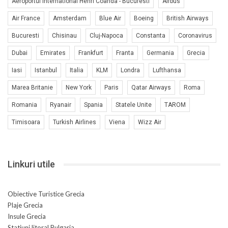
Aeroportul International Henri Coanda - Bucuresti
Airbus
Air France
Amsterdam
Blue Air
Boeing
British Airways
Bucuresti
Chisinau
Cluj-Napoca
Constanta
Coronavirus
Dubai
Emirates
Frankfurt
Franta
Germania
Grecia
Iasi
Istanbul
Italia
KLM
Londra
Lufthansa
Marea Britanie
New York
Paris
Qatar Airways
Roma
Romania
Ryanair
Spania
Statele Unite
TAROM
Timisoara
Turkish Airlines
Viena
Wizz Air
Linkuri utile
Obiective Turistice Grecia
Plaje Grecia
Insule Grecia
Statiuni litoral Bulgaria